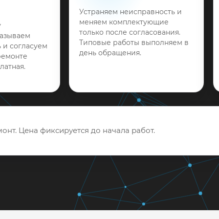
Устраняем неисправность и
меняем комплектующие
у
только после согласования.
называем
Типовые работы выполняем в
 и согласуем
день обращения.
ремонте
латная.
онт. Цена фиксируется до начала работ.