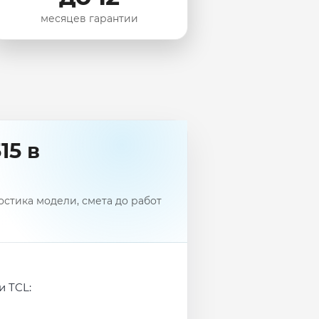
месяцев гарантии
15 в
стика модели, смета до работ
и TCL: