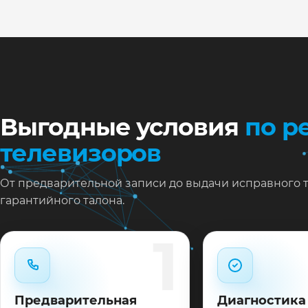
Ну
Ос
за
На
Выгодные условия
по р
телевизоров
От предварительной записи до выдачи исправного 
гарантийного талона.
1
Предварительная
Диагностика