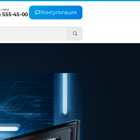
е нам
Консультация
) 555-45-00