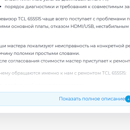
порядок диагностики и требования к совместимым за
левизор TCL 65S515 чаще всего поступает с проблемами п
оями основной платы, отказом HDMI/USB, нестабильным 
ши мастера локализуют неисправность на конкретной р
ичину поломки простыми словами.
сле согласования стоимости мастер приступает к ремонт
чему обращаются именно к нам с ремонтом TCL 65S515:
профильный ремонт телевизоров;
опыт по бренду TCL;
Показать полное описание
↓
прозрачная смета до начала работ;
подбор проверенных комплектующих.
сле ремонта мастер проверяет изображение, звук, порты
повые неисправности при наличии деталей часто устран