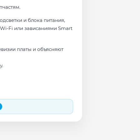
пчастям.
одсветки и блока питания,
Wi-Fi или зависаниями Smart
евизии платы и объясняют
у.
 и сеть перед выдачей.
яем в день обращения.