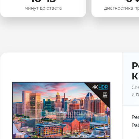
минут до ответа
диагностика п
Р
К
Спе
и г
Ре
Ра