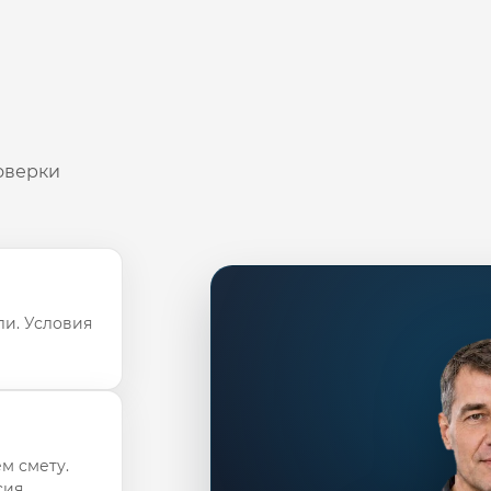
оверки
ли. Условия
м смету.
ия.