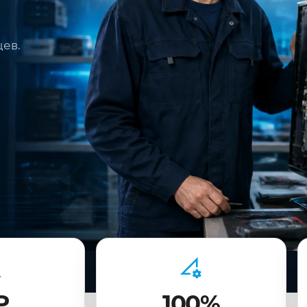
цев.
₽
100%