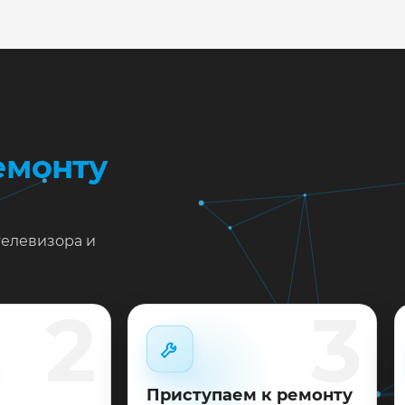
жен ремонт TCL 65S515 в Краснодаре?
тавьте заявку или позвоните: укажите симптомы — подс
пишем на диагностику в мастерской или с выездом на до
 выполненные работы выдаём документы и гарантию до 
емонту
телевизора и
2
3
Приступаем к ремонту