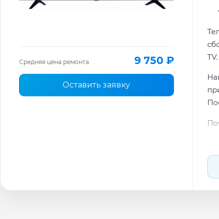
Те
сб
TV.
9 750 ₽
Средняя цена ремонта
На
Оставить заявку
пр
По
По
По
Ти