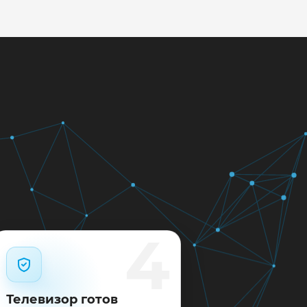
кажем ориентир по сроку и
м.
12 месяцев.
4
Телевизор готов