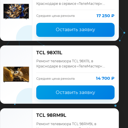
Краснодаре в сервисе «ТелеМастер»:
диагностика модели TCL, смета до
ремонта, запчасти и гарантия до 12
17 250 ₽
Средняя цена ремонта
месяцев.
Оставить заявку
TCL 98X11L
Ремонт телевизора TCL 98X11L в
Краснодаре в сервисе «ТелеМастер»:
диагностика модели TCL, смета до
ремонта, запчасти и гарантия до 12
14 700 ₽
Средняя цена ремонта
месяцев.
Оставить заявку
TCL 98RM9L
Ремонт телевизора TCL 98RM9L в