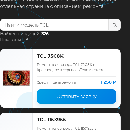
отдельная страница с описанием ремонта.
Найти модель телевизора
Найдено моделей:
326
Показаны 1–8
TCL 75C8K
Ремонт телевизора TCL 75C8K в
Краснодаре в сервисе «ТелеМастер»:
диагностика модели TCL, смета до
ремонта, запчасти и гарантия до 12
11 250 ₽
Средняя цена ремонта
месяцев.
Оставить заявку
TCL 115X955
Ремонт телевизора TCL 115X955 в