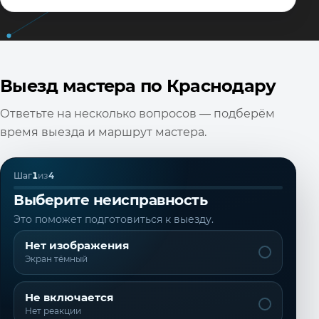
Выезд мастера по Краснодару
Ответьте на несколько вопросов — подберём
время выезда и маршрут мастера.
Шаг
1
из
4
Выберите неисправность
Это поможет подготовиться к выезду.
Нет изображения
Экран тёмный
Не включается
Нет реакции