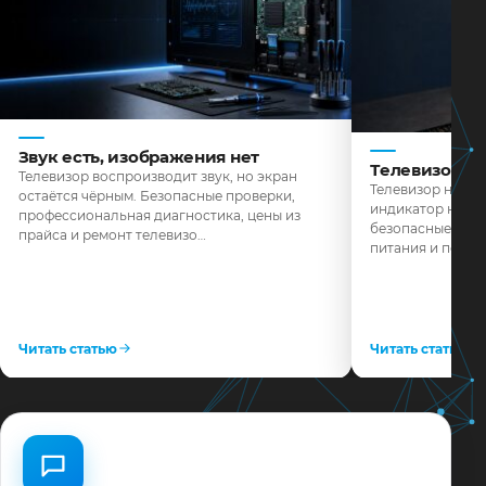
Звук есть, изображения нет
Телевизор н
Телевизор воспроизводит звук, но экран
Телевизор не реа
остаётся чёрным. Безопасные проверки,
индикатор не го
профессиональная диагностика, цены из
безопасные пров
прайса и ремонт телевизо…
питания и поряд
Читать статью
Читать статью