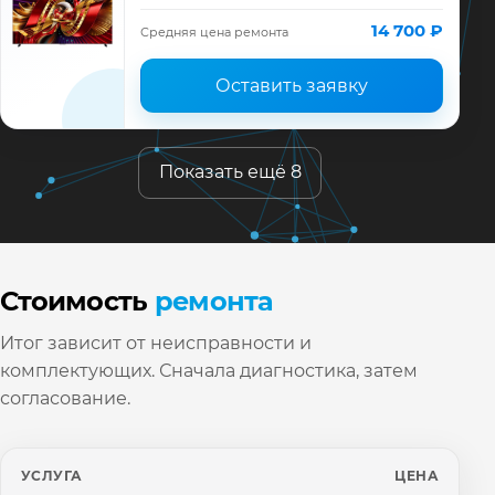
диагностика модели TCL, смета до
ремонта, запчасти и гарантия до 12
14 700 ₽
Средняя цена ремонта
месяцев.
Оставить заявку
Показать ещё 8
Стоимость
ремонта
Итог зависит от неисправности и
комплектующих. Сначала диагностика, затем
согласование.
УСЛУГА
ЦЕНА