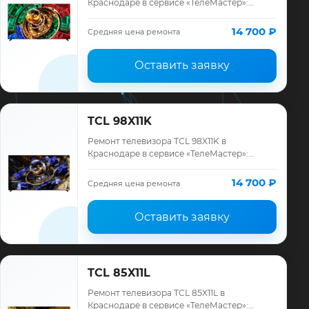
Краснодаре в сервисе «ТелеМастер»:
диагностика модели TCL, смета до
ремонта, запчасти и гарантия до 12
14 700 ₽
Средняя цена ремонта
месяцев.
Оставить заявку
TCL 98X11K
Ремонт телевизора TCL 98X11K в
Краснодаре в сервисе «ТелеМастер»:
диагностика модели TCL, смета до
ремонта, запчасти и гарантия до 12
14 700 ₽
Средняя цена ремонта
месяцев.
Оставить заявку
TCL 85X11L
Ремонт телевизора TCL 85X11L в
Краснодаре в сервисе «ТелеМастер»: