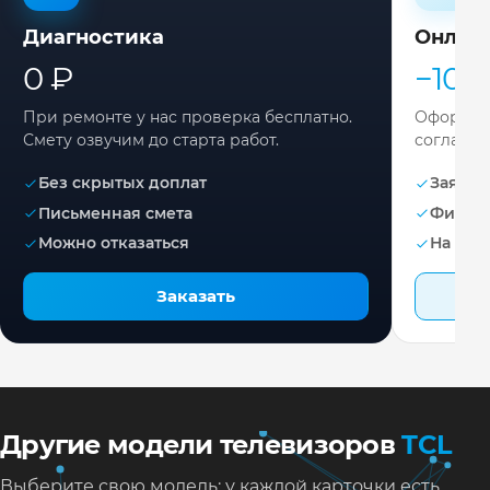
Диагностика
Онлай
0 ₽
−10%
При ремонте у нас проверка бесплатно.
Оформите
Смету озвучим до старта работ.
согласов
Без скрытых доплат
Заявка 
Письменная смета
Фикса
Можно отказаться
На раб
Заказать
Другие модели телевизоров
TCL
Выберите свою модель: у каждой карточки есть