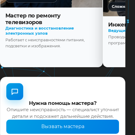
Сложная ди
Мастер по ремонту
телевизоров
Инженер
Диагностика и восстановление
Ведущий ма
электронных узлов
Проводит диа
Работает с неисправностями питания,
программной
подсветки и изображения.
Нужна помощь мастера?
Опишите неисправность — специалист уточнит
детали и подскажет дальнейшие действия.
Вызвать мастера