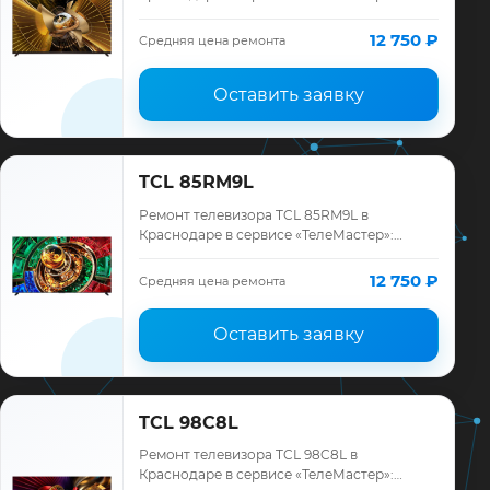
диагностика модели TCL, смета до
ремонта, запчасти и гарантия до 12
12 750 ₽
Средняя цена ремонта
месяцев.
Оставить заявку
TCL 85RM9L
Ремонт телевизора TCL 85RM9L в
Краснодаре в сервисе «ТелеМастер»:
диагностика модели TCL, смета до
ремонта, запчасти и гарантия до 12
12 750 ₽
Средняя цена ремонта
месяцев.
Оставить заявку
TCL 98C8L
Ремонт телевизора TCL 98C8L в
Краснодаре в сервисе «ТелеМастер»: