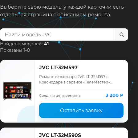
Выберите свою модель: у каждой карточки есть
отдельная страница с описанием ремонта.
Найти модель телевизора
Найдено моделей:
41
Показаны 1–8
JVC LT-32M597
Ремонт телевизора JVC LT-32M597 в
Краснодаре в сервисе «ТелеМастер»:
диагностика модели JVC, смета до
ремонта, запчасти и гарантия до 12
3 200 ₽
Средняя цена ремонта
месяцев.
Оставить заявку
JVC LT-32M590S