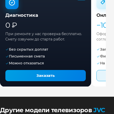
Диагностика
Онлай
0 ₽
−10%
При ремонте у нас проверка бесплатно.
Оформите
Смету озвучим до старта работ.
согласов
Без скрытых доплат
Заявка 
Письменная смета
Фикса
Можно отказаться
На раб
Заказать
Другие модели телевизоров
JVC