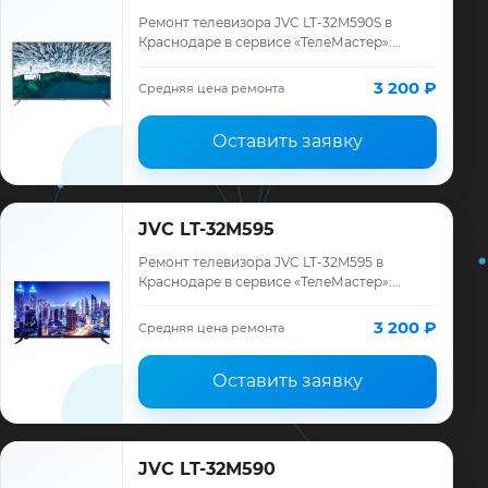
Ремонт телевизора JVC LT-32M590S в
Краснодаре в сервисе «ТелеМастер»:
диагностика модели JVC, смета до
ремонта, запчасти и гарантия до 12
3 200 ₽
Средняя цена ремонта
месяцев.
Оставить заявку
JVC LT-32M595
Ремонт телевизора JVC LT-32M595 в
Краснодаре в сервисе «ТелеМастер»:
диагностика модели JVC, смета до
ремонта, запчасти и гарантия до 12
3 200 ₽
Средняя цена ремонта
месяцев.
Оставить заявку
JVC LT-32M590