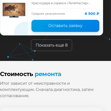
Краснодаре в сервисе «ТелеМастер»:
диагностика модели JVC, смета до
ремонта, запчасти и гарантия до 12
6 500 ₽
Средняя цена ремонта
месяцев.
Оставить заявку
Показать ещё 8
Стоимость
ремонта
Итог зависит от неисправности и
комплектующих. Сначала диагностика, затем
согласование.