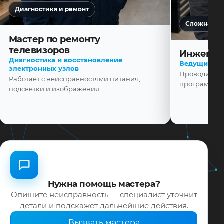
Диагностика и ремонт
Сложная ди
Мастер по ремонту
телевизоров
Инженер
Диагностика и восстановление
Ведущий ма
электронных узлов
Проводит диа
Работает с неисправностями питания,
программной
подсветки и изображения.
Нужна помощь мастера?
Опишите неисправность — специалист уточнит
детали и подскажет дальнейшие действия.
Вызвать мастера