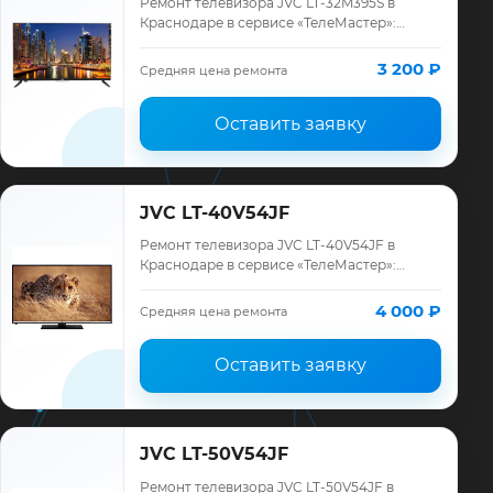
Ремонт телевизора JVC LT-32M395S в
Краснодаре в сервисе «ТелеМастер»:
диагностика модели JVC, смета до
ремонта, запчасти и гарантия до 12
3 200 ₽
Средняя цена ремонта
месяцев.
Оставить заявку
JVC LT-40V54JF
Ремонт телевизора JVC LT-40V54JF в
Краснодаре в сервисе «ТелеМастер»:
диагностика модели JVC, смета до
ремонта, запчасти и гарантия до 12
4 000 ₽
Средняя цена ремонта
месяцев.
Оставить заявку
JVC LT-50V54JF
Ремонт телевизора JVC LT-50V54JF в