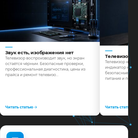
Звук есть, изображения нет
Телевизор н
Телевизор воспроизводит звук, но экран
Телевизор не реа
остаётся чёрным. Безопасные проверки,
индикатор не го
профессиональная диагностика, цены из
безопасные пров
прайса и ремонт телевизо…
питания и поряд
Читать статью
Читать статью