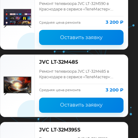
Ремонт телевизора JVC LT-32M590 в
Краснодаре в сервисе «ТелеМастер»:
диагностика модели JVC, смета до
ремонта, запчасти и гарантия до 12
3 200 ₽
Средняя цена ремонта
месяцев.
Оставить заявку
JVC LT-32M485
Ремонт телевизора JVC LT-32M485 в
Краснодаре в сервисе «ТелеМастер»:
диагностика модели JVC, смета до
ремонта, запчасти и гарантия до 12
3 200 ₽
Средняя цена ремонта
месяцев.
Оставить заявку
JVC LT-32M395S