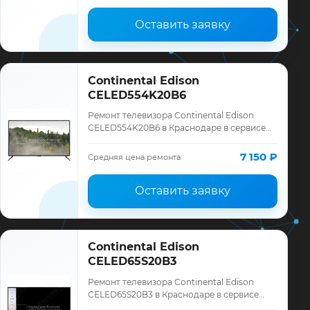
Оставить заявку
Continental Edison
CELED554K20B6
Ремонт телевизора Continental Edison
CELED554K20B6 в Краснодаре в сервисе
«ТелеМастер»: диагностика модели
Continental Edison, смета до ремонта,
7 150 ₽
Средняя цена ремонта
запчасти …
Оставить заявку
Continental Edison
CELED65S20B3
Ремонт телевизора Continental Edison
CELED65S20B3 в Краснодаре в сервисе
«ТелеМастер»: диагностика модели