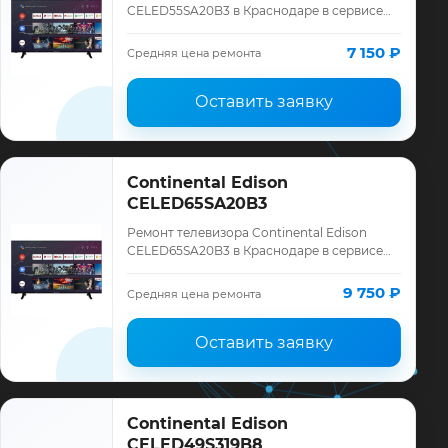
CELED55SA20B3 в Краснодаре в сервисе
«ТелеМастер»: диагностика модели
Continental Edison, смета до ремонта,
7 150 ₽
Средняя цена ремонта
запчасти …
Оставить заявку
Continental Edison
CELED65SA20B3
Ремонт телевизора Continental Edison
CELED65SA20B3 в Краснодаре в сервисе
«ТелеМастер»: диагностика модели
Continental Edison, смета до ремонта,
9 750 ₽
Средняя цена ремонта
запчасти …
Оставить заявку
Continental Edison
CELED49S319B8