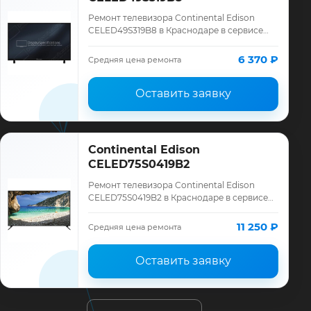
Ремонт телевизора Continental Edison
CELED49S319B8 в Краснодаре в сервисе
«ТелеМастер»: диагностика модели
Continental Edison, смета до ремонта,
6 370 ₽
Средняя цена ремонта
запчасти …
Оставить заявку
Continental Edison
CELED75S0419B2
Ремонт телевизора Continental Edison
CELED75S0419B2 в Краснодаре в сервисе
«ТелеМастер»: диагностика модели
Continental Edison, смета до ремонта,
11 250 ₽
Средняя цена ремонта
запчасти…
Оставить заявку