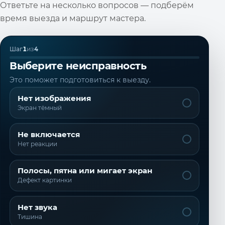
Ответьте на несколько вопросов — подберём
время выезда и маршрут мастера.
Шаг
1
из
4
Выберите неисправность
Это поможет подготовиться к выезду.
Нет изображения
Экран тёмный
Не включается
Нет реакции
Полосы, пятна или мигает экран
Дефект картинки
Нет звука
Тишина