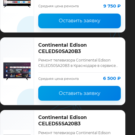
Continental Edison, смета до ремонта,
9 750 ₽
Средняя цена ремонта
запчасти и…
Оставить заявку
Continental Edison
CELED50SA20B3
Ремонт телевизора Continental Edison
CELED50SA20B3 в Краснодаре в сервисе
«ТелеМастер»: диагностика модели
Continental Edison, смета до ремонта,
6 500 ₽
Средняя цена ремонта
запчасти …
Оставить заявку
Continental Edison
CELED55SA20B3
Ремонт телевизора Continental Edison