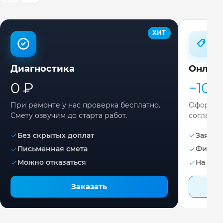
ХИТ
Диагностика
Онлай
0 ₽
−10%
При ремонте у нас проверка бесплатно.
Оформите
Смету озвучим до старта работ.
согласов
Без скрытых доплат
Заявка 
Письменная смета
Фикса
Можно отказаться
На раб
Заказать