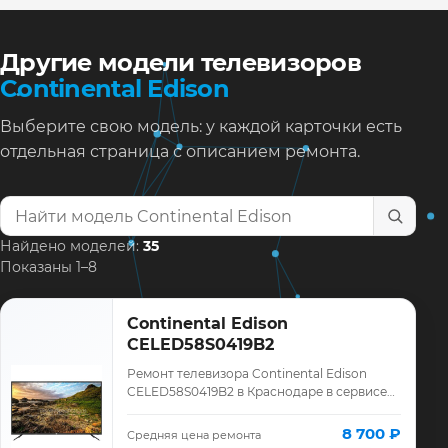
Другие модели телевизоров
Continental Edison
Выберите свою модель: у каждой карточки есть
отдельная страница с описанием ремонта.
Найти модель телевизора
Найдено моделей:
35
Показаны 1–8
Continental Edison
CELED58S0419B2
Ремонт телевизора Continental Edison
CELED58S0419B2 в Краснодаре в сервисе
«ТелеМастер»: диагностика модели
Continental Edison, смета до ремонта,
8 700 ₽
Средняя цена ремонта
запчасти…