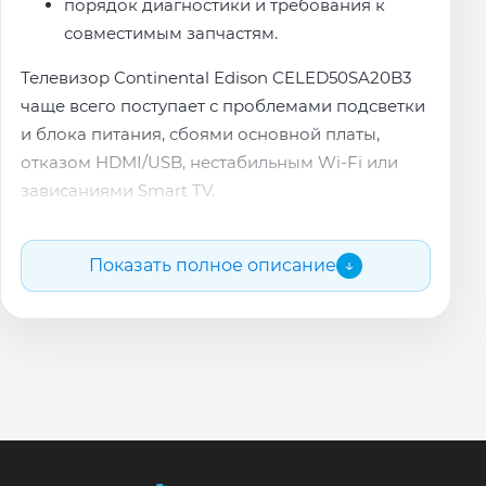
порядок диагностики и требования к
совместимым запчастям.
Телевизор Continental Edison CELED50SA20B3
чаще всего поступает с проблемами подсветки
и блока питания, сбоями основной платы,
отказом HDMI/USB, нестабильным Wi-Fi или
зависаниями Smart TV.
Наши мастера локализуют неисправность на
конкретной ревизии платы и объясняют
Показать полное описание
↓
причину поломки простыми словами.
После согласования стоимости мастер
приступает к ремонту.
Почему обращаются именно к нам с ремонтом
Continental Edison CELED50SA20B3:
профильный ремонт телевизоров;