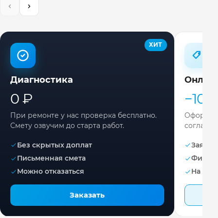
ХИТ
Диагностика
Онлай
0 ₽
−10%
При ремонте у нас проверка бесплатно.
Оформите
Смету озвучим до старта работ.
согласов
Без скрытых доплат
Заявка 
Письменная смета
Фикса
Можно отказаться
На раб
Заказать