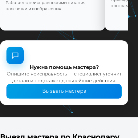
Работает с неисправностями питания,
программной
подсветки и изображения.
Нужна помощь мастера?
Опишите неисправность — специалист уточнит
детали и подскажет дальнейшие действия.
Вызвать мастера
Выезд мастера по Краснодару