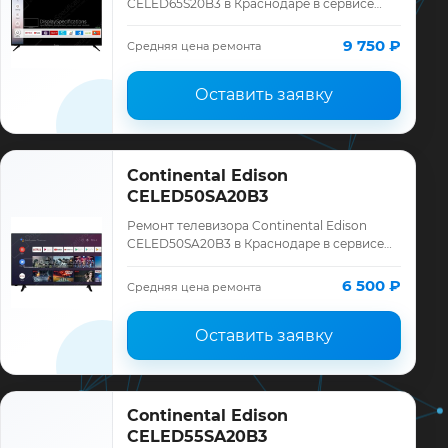
CELED65S20B3 в Краснодаре в сервисе
«ТелеМастер»: диагностика модели
Continental Edison, смета до ремонта,
9 750 ₽
Средняя цена ремонта
запчасти и…
Оставить заявку
Continental Edison
CELED50SA20B3
Ремонт телевизора Continental Edison
CELED50SA20B3 в Краснодаре в сервисе
«ТелеМастер»: диагностика модели
Continental Edison, смета до ремонта,
6 500 ₽
Средняя цена ремонта
запчасти …
Оставить заявку
Continental Edison
CELED55SA20B3