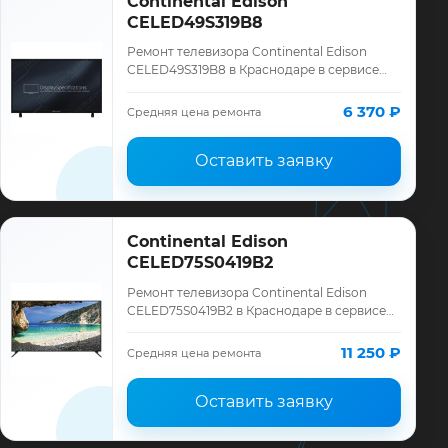
Continental Edison
CELED49S319B8
Ремонт телевизора Continental Edison
CELED49S319B8 в Краснодаре в сервисе
«ТелеМастер»: диагностика модели
Continental Edison, смета до ремонта,
6 370 ₽
Средняя цена ремонта
запчасти …
Оставить заявку
Continental Edison
CELED75S0419B2
Ремонт телевизора Continental Edison
CELED75S0419B2 в Краснодаре в сервисе
«ТелеМастер»: диагностика модели
Continental Edison, смета до ремонта,
11 250 ₽
Средняя цена ремонта
запчасти…
Оставить заявку