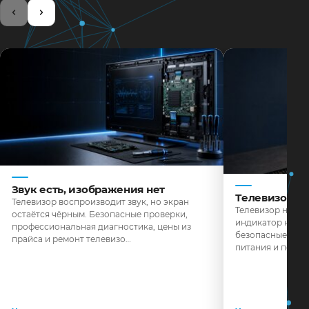
Звук есть, изображения нет
Телевизор н
Телевизор воспроизводит звук, но экран
Телевизор не реа
остаётся чёрным. Безопасные проверки,
индикатор не го
профессиональная диагностика, цены из
безопасные пров
прайса и ремонт телевизо…
питания и поряд