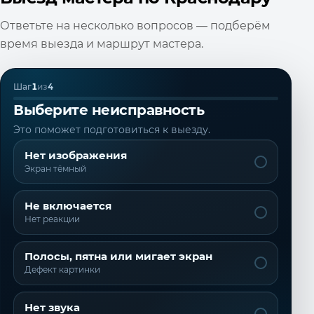
Ответьте на несколько вопросов — подберём
время выезда и маршрут мастера.
Шаг
1
из
4
Выберите неисправность
Это поможет подготовиться к выезду.
Нет изображения
Экран тёмный
Не включается
Нет реакции
Полосы, пятна или мигает экран
Дефект картинки
Нет звука