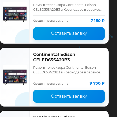
Ремонт телевизора Continental Edison
CELED55SA20B3 в Краснодаре в сервисе
«ТелеМастер»: диагностика модели
Continental Edison, смета до ремонта,
7 150 ₽
Средняя цена ремонта
запчасти …
Оставить заявку
Continental Edison
CELED65SA20B3
Ремонт телевизора Continental Edison
CELED65SA20B3 в Краснодаре в сервисе
«ТелеМастер»: диагностика модели
Continental Edison, смета до ремонта,
9 750 ₽
Средняя цена ремонта
запчасти …
Оставить заявку