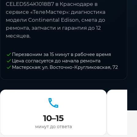
CELED554K1018B7 в Краснодаре в
сервисе «ТелеМастер»: диагностика
модели Continental Edison, смета до
ремонта, запчасти и гарантия до 12
месяцев.
Перезвоним за 15 минут в рабочее время
Цена согласуется до начала ремонта
Мастерская: ул. Восточно-Кругликовская, 72
10–15
минут до ответа
ди