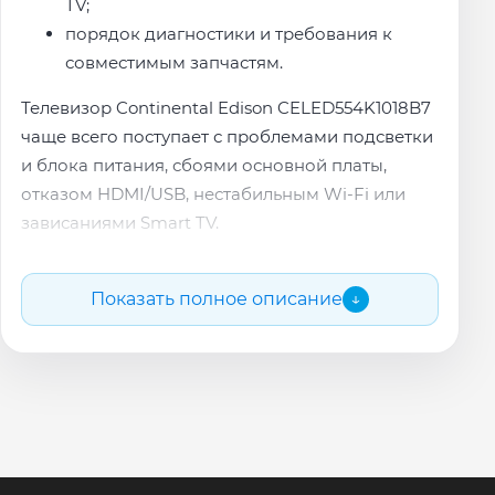
TV;
порядок диагностики и требования к
совместимым запчастям.
Телевизор Continental Edison CELED554K1018B7
чаще всего поступает с проблемами подсветки
и блока питания, сбоями основной платы,
отказом HDMI/USB, нестабильным Wi-Fi или
зависаниями Smart TV.
Наши мастера локализуют неисправность на
конкретной ревизии платы и объясняют
Показать полное описание
↓
причину поломки простыми словами.
После согласования стоимости мастер
приступает к ремонту.
Почему обращаются именно к нам с ремонтом
Continental Edison CELED554K1018B7: