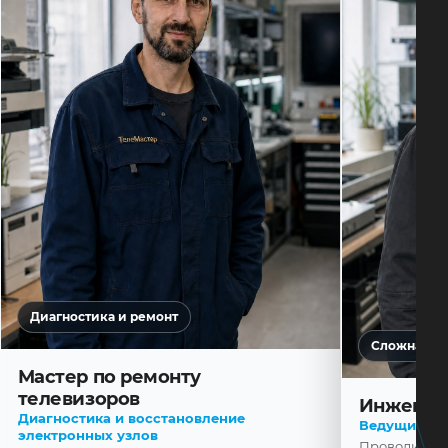
Диагностика и ремонт
Сложная ди
Мастер по ремонту
телевизоров
Инженер
Диагностика и восстановление
Ведущий ма
электронных узлов
Проводит диа