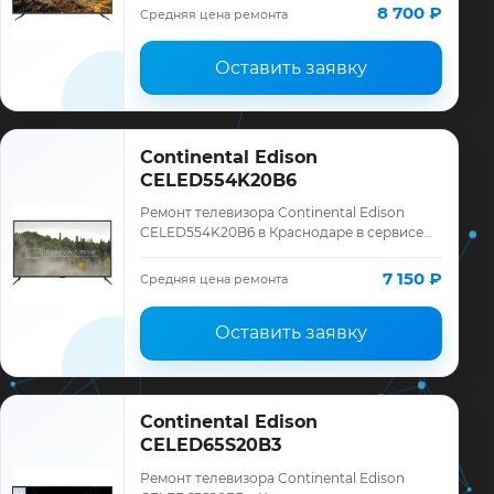
Continental Edison, смета до ремонта,
8 700 ₽
Средняя цена ремонта
запчасти…
Оставить заявку
Continental Edison
CELED554K20B6
Ремонт телевизора Continental Edison
CELED554K20B6 в Краснодаре в сервисе
«ТелеМастер»: диагностика модели
Continental Edison, смета до ремонта,
7 150 ₽
Средняя цена ремонта
запчасти …
Оставить заявку
Continental Edison
CELED65S20B3
Ремонт телевизора Continental Edison