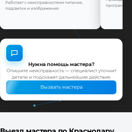
Работает с неисправностями питания,
программной
подсветки и изображения.
Нужна помощь мастера?
Опишите неисправность — специалист уточнит
детали и подскажет дальнейшие действия.
Вызвать мастера
Выезд мастера по Краснодару