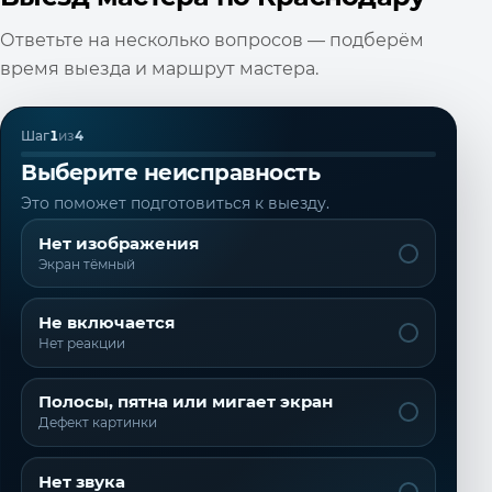
Ответьте на несколько вопросов — подберём
время выезда и маршрут мастера.
Шаг
1
из
4
Выберите неисправность
Это поможет подготовиться к выезду.
Нет изображения
Экран тёмный
Не включается
Нет реакции
Полосы, пятна или мигает экран
Дефект картинки
Нет звука