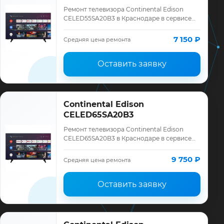
Ремонт телевизора Continental Edison
CELED55SA20B3 в Краснодаре в сервисе
«ТелеМастер»: диагностика модели
Continental Edison, смета до ремонта,
7 150 ₽
Средняя цена ремонта
запчасти …
Оставить заявку
Continental Edison
CELED65SA20B3
Ремонт телевизора Continental Edison
CELED65SA20B3 в Краснодаре в сервисе
«ТелеМастер»: диагностика модели
Continental Edison, смета до ремонта,
9 750 ₽
Средняя цена ремонта
запчасти …
Оставить заявку