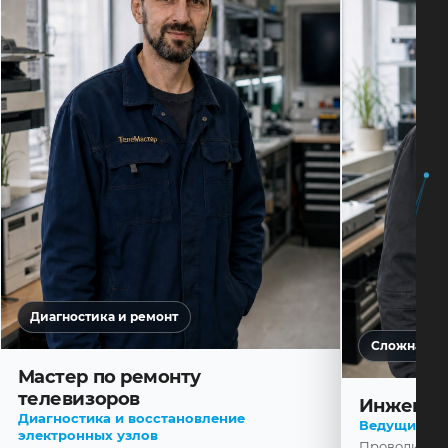
Диагностика и ремонт
Сложная ди
Мастер по ремонту
телевизоров
Инженер
Диагностика и восстановление
Ведущий ма
электронных узлов
Проводит диа