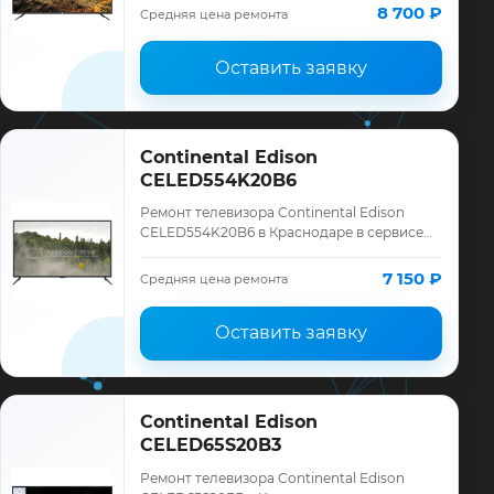
Continental Edison, смета до ремонта,
8 700 ₽
Средняя цена ремонта
запчасти…
Оставить заявку
Continental Edison
CELED554K20B6
Ремонт телевизора Continental Edison
CELED554K20B6 в Краснодаре в сервисе
«ТелеМастер»: диагностика модели
Continental Edison, смета до ремонта,
7 150 ₽
Средняя цена ремонта
запчасти …
Оставить заявку
Continental Edison
CELED65S20B3
Ремонт телевизора Continental Edison