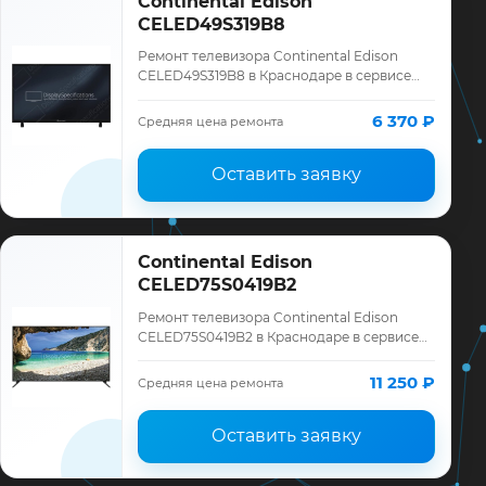
Continental Edison
CELED49S319B8
Ремонт телевизора Continental Edison
CELED49S319B8 в Краснодаре в сервисе
«ТелеМастер»: диагностика модели
Continental Edison, смета до ремонта,
6 370 ₽
Средняя цена ремонта
запчасти …
Оставить заявку
Continental Edison
CELED75S0419B2
Ремонт телевизора Continental Edison
CELED75S0419B2 в Краснодаре в сервисе
«ТелеМастер»: диагностика модели
Continental Edison, смета до ремонта,
11 250 ₽
Средняя цена ремонта
запчасти…
Оставить заявку