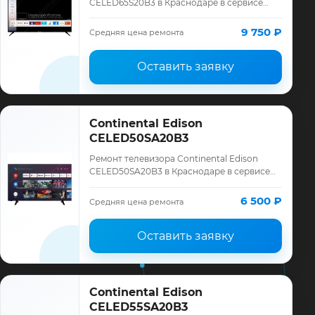
CELED65S20B3 в Краснодаре в сервисе
«ТелеМастер»: диагностика модели
Continental Edison, смета до ремонта,
9 750 ₽
Средняя цена ремонта
запчасти и…
Оставить заявку
Continental Edison
CELED50SA20B3
Ремонт телевизора Continental Edison
CELED50SA20B3 в Краснодаре в сервисе
«ТелеМастер»: диагностика модели
Continental Edison, смета до ремонта,
6 500 ₽
Средняя цена ремонта
запчасти …
Оставить заявку
Continental Edison
CELED55SA20B3