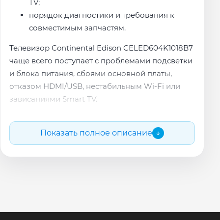
TV;
порядок диагностики и требования к
совместимым запчастям.
Телевизор Continental Edison CELED604K1018B7
чаще всего поступает с проблемами подсветки
и блока питания, сбоями основной платы,
отказом HDMI/USB, нестабильным Wi-Fi или
зависаниями Smart TV.
Наши мастера локализуют неисправность на
конкретной ревизии платы и объясняют
Показать полное описание
↓
причину поломки простыми словами.
После согласования стоимости мастер
приступает к ремонту.
Почему обращаются именно к нам с ремонтом
Continental Edison CELED604K1018B7: