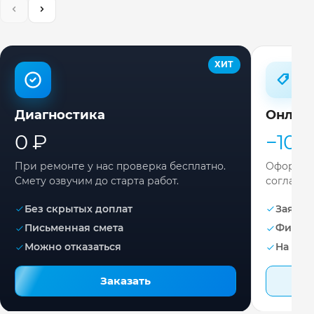
ХИТ
Диагностика
Онлай
0 ₽
−10%
При ремонте у нас проверка бесплатно.
Оформите
Смету озвучим до старта работ.
согласов
Без скрытых доплат
Заявка 
Письменная смета
Фикса
Можно отказаться
На раб
Заказать