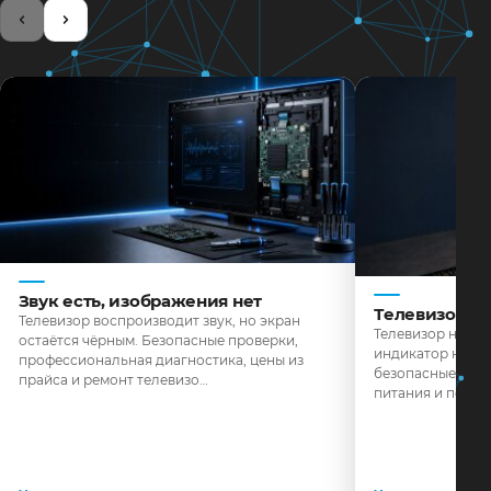
Звук есть, изображения нет
Телевизор н
Телевизор воспроизводит звук, но экран
Телевизор не реа
остаётся чёрным. Безопасные проверки,
индикатор не го
профессиональная диагностика, цены из
безопасные пров
прайса и ремонт телевизо…
питания и поряд