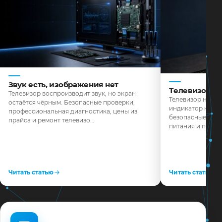
Звук есть, изображения нет
Телевизор н
Телевизор воспроизводит звук, но экран
Телевизор не реа
остаётся чёрным. Безопасные проверки,
индикатор не го
профессиональная диагностика, цены из
безопасные пров
прайса и ремонт телевизо…
питания и поряд
Читать статью
Читать статью