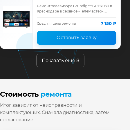
Ремонт телевизора Grundig 55GUB7060 в
Краснодаре в сервисе «ТелеМастер»:
диагностика модели Grundig, смета до
ремонта, запчасти и гарантия до 12
7 150 ₽
Средняя цена ремонта
месяцев.
Оставить заявку
Показать ещё 8
Стоимость
ремонта
Итог зависит от неисправности и
комплектующих. Сначала диагностика, затем
согласование.