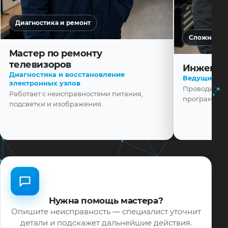
Диагностика и ремонт
Сложная ди
Мастер по ремонту
телевизоров
Инженер
Диагностика и восстановление
Ведущий ма
электронных узлов
Проводит диа
Работает с неисправностями питания,
программной
подсветки и изображения.
Нужна помощь мастера?
Опишите неисправность — специалист уточнит
детали и подскажет дальнейшие действия.