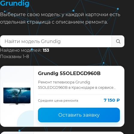
Grundig
Выберите свою модель: у каждой карточки есть
отдельная страница с описанием ремонта.
Найти модель телевизора
Найдено моделей:
153
Показаны 1–8
Grundig 55OLEDGD960B
Ремонт телевизора Grundig
55OLEDGD960B в Краснодаре в сервисе
«ТелеМастер»: диагностика модели
Grundig, смета до ремонта, запчасти и
7 150 ₽
Средняя цена ремонта
гарантия до 12 месяце…
Оставить заявку