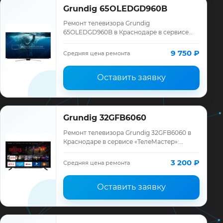
Grundig 65OLEDGD960B
Ремонт телевизора Grundig
65OLEDGD960B в Краснодаре в сервисе
«ТелеМастер»: диагностика модели
Grundig, смета до ремонта, запчасти и
9 750 ₽
Средняя цена ремонта
гарантия до 12 месяце…
Оставить заявку
Grundig 32GFB6060
Ремонт телевизора Grundig 32GFB6060 в
Краснодаре в сервисе «ТелеМастер»:
диагностика модели Grundig, смета до
ремонта, запчасти и гарантия до 12
3 200 ₽
Средняя цена ремонта
месяцев.
Оставить заявку