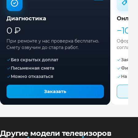
Диагностика
Онлай
0 ₽
−10%
При ремонте у нас проверка бесплатно.
Оформите
Смету озвучим до старта работ.
согласов
Без скрытых доплат
Заявка 
Письменная смета
Фикса
Можно отказаться
На раб
Заказать
Другие модели телевизоров