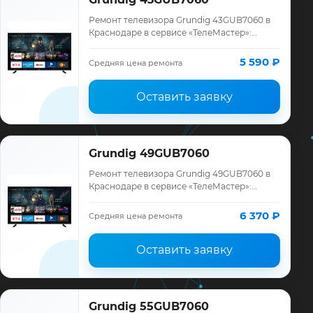
Ремонт телевизора Grundig 43GUB7060 в
Краснодаре в сервисе «ТелеМастер»:
диагностика модели Grundig, смета до
ремонта, запчасти и гарантия до 12
5 590 ₽
Средняя цена ремонта
месяцев.
Оставить заявку
Grundig 49GUB7060
Ремонт телевизора Grundig 49GUB7060 в
Краснодаре в сервисе «ТелеМастер»:
диагностика модели Grundig, смета до
ремонта, запчасти и гарантия до 12
6 370 ₽
Средняя цена ремонта
месяцев.
Оставить заявку
Grundig 55GUB7060