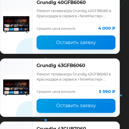
Grundig 40GFB6060
Ремонт телевизора Grundig 40GFB6060 в
Краснодаре в сервисе «ТелеМастер»:
диагностика модели Grundig, смета до
ремонта, запчасти и гарантия до 12
4 000 ₽
Средняя цена ремонта
месяцев.
Оставить заявку
Grundig 43GFB6060
Ремонт телевизора Grundig 43GFB6060 в
Краснодаре в сервисе «ТелеМастер»:
диагностика модели Grundig, смета до
ремонта, запчасти и гарантия до 12
5 590 ₽
Средняя цена ремонта
месяцев.
Оставить заявку
Grundig 43GUB7060