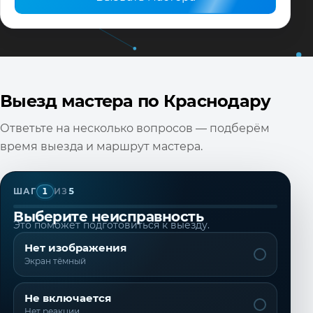
Выезд мастера по Краснодару
Ответьте на несколько вопросов — подберём
время выезда и маршрут мастера.
1
ШАГ
ИЗ
5
Выберите неисправность
Это поможет подготовиться к выезду.
Нет изображения
Экран тёмный
Не включается
Нет реакции