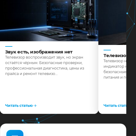
Звук есть, изображения нет
Телевизор н
Телевизор воспроизводит звук, но экран
Телевизор не реа
остаётся чёрным. Безопасные проверки,
индикатор не го
профессиональная диагностика, цены из
безопасные пров
прайса и ремонт телевизо…
питания и поряд
Читать статью
Читать статью