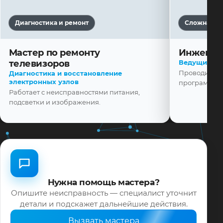
Диагностика и ремонт
Сложная ди
Мастер по ремонту
Инженер
телевизоров
Ведущий ма
Диагностика и восстановление
Проводит диа
электронных узлов
программной
Работает с неисправностями питания,
подсветки и изображения.
Нужна помощь мастера?
Опишите неисправность — специалист уточнит
детали и подскажет дальнейшие действия.
Вызвать мастера