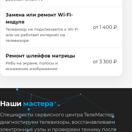
Замена или ремонт Wi‑Fi-
модуля
от 1 400 ₽
Телевизор не подключается к Wi‑Fi
или не работает интернет на
телевизоре
Ремонт шлейфов матрицы
от 3 300 ₽
Рябь на экране, полосы и
искажения изображения
Наши
мастера
Специалисты сервисного центра ТелеМастер:
диагностируем телевизоры, восстанавливаем
электронные узлы и проверяем технику после