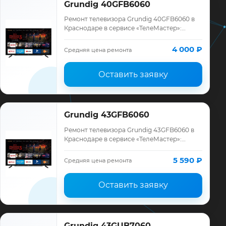
Grundig 40GFB6060
Ремонт телевизора Grundig 40GFB6060 в
Краснодаре в сервисе «ТелеМастер»:
диагностика модели Grundig, смета до
ремонта, запчасти и гарантия до 12
4 000 ₽
Средняя цена ремонта
месяцев.
Оставить заявку
Grundig 43GFB6060
Ремонт телевизора Grundig 43GFB6060 в
Краснодаре в сервисе «ТелеМастер»:
диагностика модели Grundig, смета до
ремонта, запчасти и гарантия до 12
5 590 ₽
Средняя цена ремонта
месяцев.
Оставить заявку
Grundig 43GUB7060