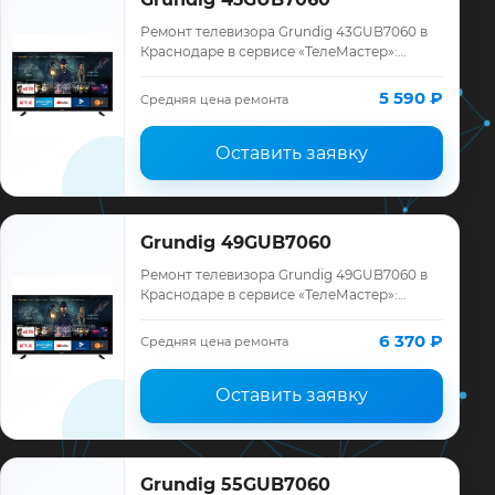
Ремонт телевизора Grundig 43GUB7060 в
Краснодаре в сервисе «ТелеМастер»:
диагностика модели Grundig, смета до
ремонта, запчасти и гарантия до 12
5 590 ₽
Средняя цена ремонта
месяцев.
Оставить заявку
Grundig 49GUB7060
Ремонт телевизора Grundig 49GUB7060 в
Краснодаре в сервисе «ТелеМастер»:
диагностика модели Grundig, смета до
ремонта, запчасти и гарантия до 12
6 370 ₽
Средняя цена ремонта
месяцев.
Оставить заявку
Grundig 55GUB7060