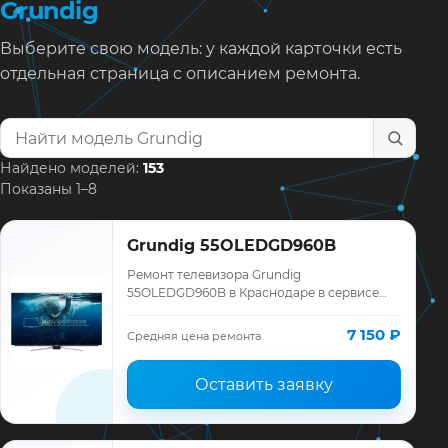
Grundig
Выберите свою модель: у каждой карточки есть
отдельная страница с описанием ремонта.
Найти модель телевизора
Найдено моделей:
153
Показаны 1–8
Grundig 55OLEDGD960B
Ремонт телевизора Grundig
55OLEDGD960B в Краснодаре в сервисе
«ТелеМастер»: диагностика модели
Grundig, смета до ремонта, запчасти и
7 150 ₽
Средняя цена ремонта
гарантия до 12 месяце…
Оставить заявку