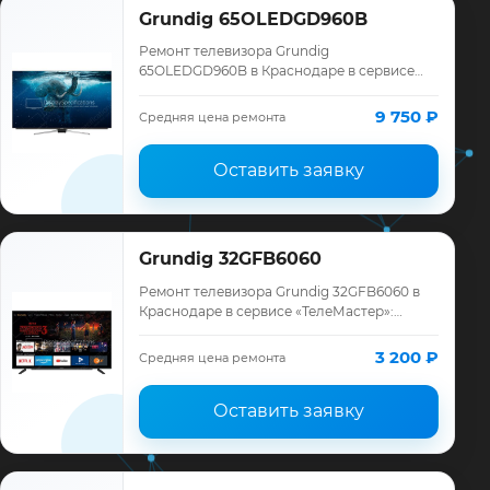
Grundig 65OLEDGD960B
Ремонт телевизора Grundig
65OLEDGD960B в Краснодаре в сервисе
«ТелеМастер»: диагностика модели
Grundig, смета до ремонта, запчасти и
9 750 ₽
Средняя цена ремонта
гарантия до 12 месяце…
Оставить заявку
Grundig 32GFB6060
Ремонт телевизора Grundig 32GFB6060 в
Краснодаре в сервисе «ТелеМастер»:
диагностика модели Grundig, смета до
ремонта, запчасти и гарантия до 12
3 200 ₽
Средняя цена ремонта
месяцев.
Оставить заявку