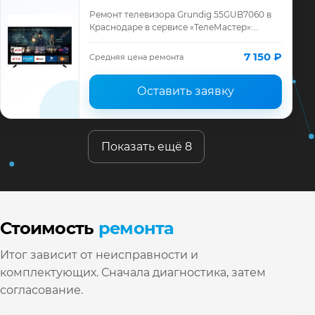
Ремонт телевизора Grundig 55GUB7060 в
Краснодаре в сервисе «ТелеМастер»:
диагностика модели Grundig, смета до
ремонта, запчасти и гарантия до 12
7 150 ₽
Средняя цена ремонта
месяцев.
Оставить заявку
Показать ещё 8
Стоимость
ремонта
Итог зависит от неисправности и
комплектующих. Сначала диагностика, затем
согласование.