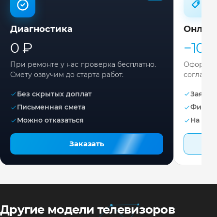
Диагностика
Онлай
0 ₽
−10%
При ремонте у нас проверка бесплатно.
Оформите
Смету озвучим до старта работ.
согласов
Без скрытых доплат
Заявка 
Письменная смета
Фикса
Можно отказаться
На раб
Заказать
Другие модели телевизоров