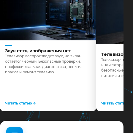
Звук есть, изображения нет
Телевизор н
Телевизор воспроизводит звук, но экран
Телевизор не реа
остаётся чёрным. Безопасные проверки,
индикатор не го
профессиональная диагностика, цены из
безопасные пров
прайса и ремонт телевизо…
питания и поряд
Читать статью
Читать статью