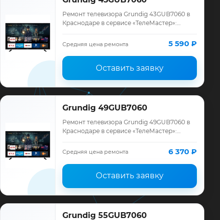
Ремонт телевизора Grundig 43GUB7060 в
Краснодаре в сервисе «ТелеМастер»:
диагностика модели Grundig, смета до
ремонта, запчасти и гарантия до 12
5 590 ₽
Средняя цена ремонта
месяцев.
Оставить заявку
Grundig 49GUB7060
Ремонт телевизора Grundig 49GUB7060 в
Краснодаре в сервисе «ТелеМастер»:
диагностика модели Grundig, смета до
ремонта, запчасти и гарантия до 12
6 370 ₽
Средняя цена ремонта
месяцев.
Оставить заявку
Grundig 55GUB7060