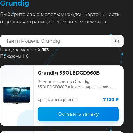
Grundig
Выберите свою модель: у каждой карточки есть
отдельная страница с описанием ремонта.
Найти модель телевизора
Найдено моделей:
153
Показаны 1–8
Grundig 55OLEDGD960B
Ремонт телевизора Grundig
55OLEDGD960B в Краснодаре в сервисе
«ТелеМастер»: диагностика модели
Grundig, смета до ремонта, запчасти и
7 150 ₽
Средняя цена ремонта
гарантия до 12 месяце…
Оставить заявку