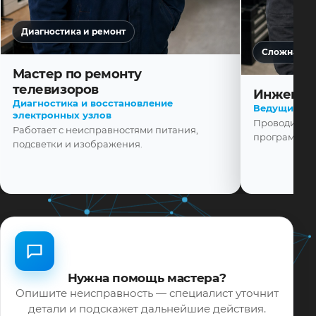
Диагностика и ремонт
Сложная ди
Мастер по ремонту
телевизоров
Инженер
Диагностика и восстановление
Ведущий ма
электронных узлов
Проводит диа
Работает с неисправностями питания,
программной
подсветки и изображения.
Нужна помощь мастера?
Опишите неисправность — специалист уточнит
детали и подскажет дальнейшие действия.