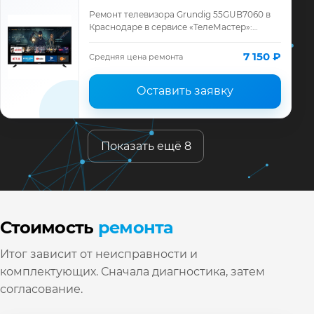
Ремонт телевизора Grundig 55GUB7060 в
Краснодаре в сервисе «ТелеМастер»:
диагностика модели Grundig, смета до
ремонта, запчасти и гарантия до 12
7 150 ₽
Средняя цена ремонта
месяцев.
Оставить заявку
Показать ещё 8
Стоимость
ремонта
Итог зависит от неисправности и
комплектующих. Сначала диагностика, затем
согласование.