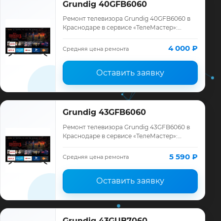
Grundig 40GFB6060
Ремонт телевизора Grundig 40GFB6060 в
Краснодаре в сервисе «ТелеМастер»:
диагностика модели Grundig, смета до
ремонта, запчасти и гарантия до 12
4 000 ₽
Средняя цена ремонта
месяцев.
Оставить заявку
Grundig 43GFB6060
Ремонт телевизора Grundig 43GFB6060 в
Краснодаре в сервисе «ТелеМастер»:
диагностика модели Grundig, смета до
ремонта, запчасти и гарантия до 12
5 590 ₽
Средняя цена ремонта
месяцев.
Оставить заявку
Grundig 43GUB7060