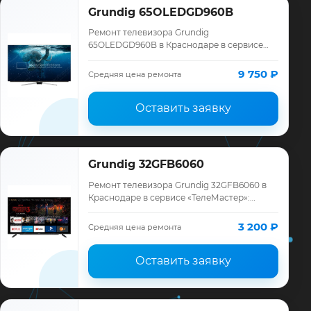
Grundig 65OLEDGD960B
Ремонт телевизора Grundig
65OLEDGD960B в Краснодаре в сервисе
«ТелеМастер»: диагностика модели
Grundig, смета до ремонта, запчасти и
9 750 ₽
Средняя цена ремонта
гарантия до 12 месяце…
Оставить заявку
Grundig 32GFB6060
Ремонт телевизора Grundig 32GFB6060 в
Краснодаре в сервисе «ТелеМастер»:
диагностика модели Grundig, смета до
ремонта, запчасти и гарантия до 12
3 200 ₽
Средняя цена ремонта
месяцев.
Оставить заявку