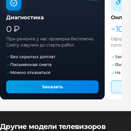
Диагностика
Онлай
0 ₽
−10%
При ремонте у нас проверка бесплатно.
Оформите
Смету озвучим до старта работ.
согласов
Без скрытых доплат
Заявка 
Письменная смета
Фикса
Можно отказаться
На раб
Заказать
Другие модели телевизоров