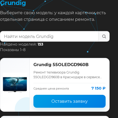
Grundig
Выберите свою модель: у каждой карточки есть
отдельная страница с описанием ремонта.
Найти модель телевизора
Найдено моделей:
153
Показаны 1–8
Grundig 55OLEDGD960B
Ремонт телевизора Grundig
55OLEDGD960B в Краснодаре в сервисе
«ТелеМастер»: диагностика модели
Grundig, смета до ремонта, запчасти и
7 150 ₽
Средняя цена ремонта
гарантия до 12 месяце…
Оставить заявку