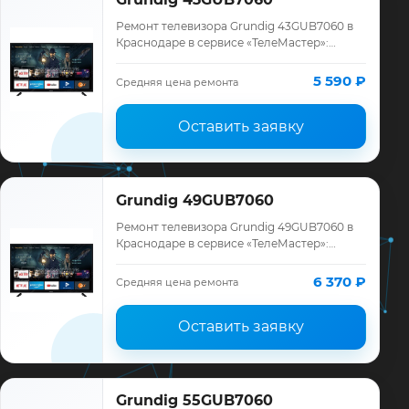
Ремонт телевизора Grundig 43GUB7060 в
Краснодаре в сервисе «ТелеМастер»:
диагностика модели Grundig, смета до
ремонта, запчасти и гарантия до 12
5 590 ₽
Средняя цена ремонта
месяцев.
Оставить заявку
Grundig 49GUB7060
Ремонт телевизора Grundig 49GUB7060 в
Краснодаре в сервисе «ТелеМастер»:
диагностика модели Grundig, смета до
ремонта, запчасти и гарантия до 12
6 370 ₽
Средняя цена ремонта
месяцев.
Оставить заявку
Grundig 55GUB7060