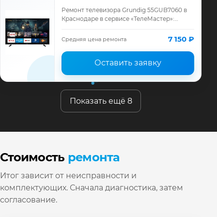
Ремонт телевизора Grundig 55GUB7060 в
Краснодаре в сервисе «ТелеМастер»:
диагностика модели Grundig, смета до
ремонта, запчасти и гарантия до 12
7 150 ₽
Средняя цена ремонта
месяцев.
Оставить заявку
Показать ещё 8
Стоимость
ремонта
Итог зависит от неисправности и
комплектующих. Сначала диагностика, затем
согласование.