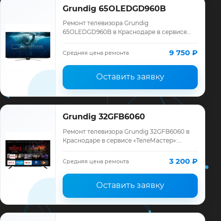
Grundig 65OLEDGD960B
Ремонт телевизора Grundig
65OLEDGD960B в Краснодаре в сервисе
«ТелеМастер»: диагностика модели
Grundig, смета до ремонта, запчасти и
9 750 ₽
Средняя цена ремонта
гарантия до 12 месяце…
Оставить заявку
Grundig 32GFB6060
Ремонт телевизора Grundig 32GFB6060 в
Краснодаре в сервисе «ТелеМастер»:
диагностика модели Grundig, смета до
ремонта, запчасти и гарантия до 12
3 200 ₽
Средняя цена ремонта
месяцев.
Оставить заявку