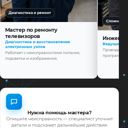
Диагностика и ремонт
Сложная ди
Мастер по ремонту
телевизоров
Инженер
Диагностика и восстановление
Ведущий ма
электронных узлов
Проводит диа
Работает с неисправностями питания,
программной
подсветки и изображения.
Нужна помощь мастера?
Опишите неисправность — специалист уточнит
детали и подскажет дальнейшие действия.