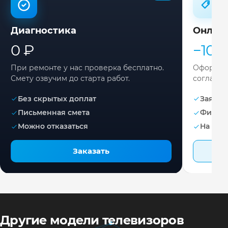
Диагностика
Онлай
0 ₽
−10%
При ремонте у нас проверка бесплатно.
Оформите
Смету озвучим до старта работ.
согласов
Без скрытых доплат
Заявка 
Письменная смета
Фикса
Можно отказаться
На раб
Заказать
Другие модели телевизоров