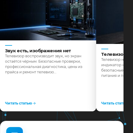
Звук есть, изображения нет
Телевизор н
Телевизор воспроизводит звук, но экран
Телевизор не реа
остаётся чёрным. Безопасные проверки,
индикатор не го
профессиональная диагностика, цены из
безопасные пров
прайса и ремонт телевизо…
питания и поряд
Читать статью
Читать статью