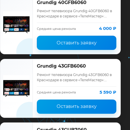
Grundig 40GFB6060
Ремонт телевизора Grundig 40GFB6060 в
Краснодаре в сервисе «ТелеМастер»:
диагностика модели Grundig, смета до
ремонта, запчасти и гарантия до 12
4 000 ₽
Средняя цена ремонта
месяцев.
Оставить заявку
Grundig 43GFB6060
Ремонт телевизора Grundig 43GFB6060 в
Краснодаре в сервисе «ТелеМастер»:
диагностика модели Grundig, смета до
ремонта, запчасти и гарантия до 12
5 590 ₽
Средняя цена ремонта
месяцев.
Оставить заявку
Grundig 43GUB7060