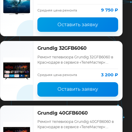
«ТелеМастер»: диагностика модели
Grundig, смета до ремонта, запчасти и
9 750 ₽
Средняя цена ремонта
гарантия до 12 месяце…
Оставить заявку
Grundig 32GFB6060
Ремонт телевизора Grundig 32GFB6060 в
Краснодаре в сервисе «ТелеМастер»:
диагностика модели Grundig, смета до
ремонта, запчасти и гарантия до 12
3 200 ₽
Средняя цена ремонта
месяцев.
Оставить заявку
Grundig 40GFB6060
Ремонт телевизора Grundig 40GFB6060 в
Краснодаре в сервисе «ТелеМастер»: