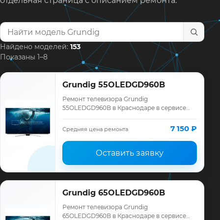
отдельная страница с описанием ремонта.
Найти модель телевизора
Найдено моделей:
153
Показаны 1–8
Grundig 55OLEDGD960B
Ремонт телевизора Grundig
55OLEDGD960B в Краснодаре в сервисе
«ТелеМастер»: диагностика модели
Grundig, смета до ремонта, запчасти и
7 150 ₽
Средняя цена ремонта
гарантия до 12 месяце…
Оставить заявку
Grundig 65OLEDGD960B
Ремонт телевизора Grundig
65OLEDGD960B в Краснодаре в сервисе