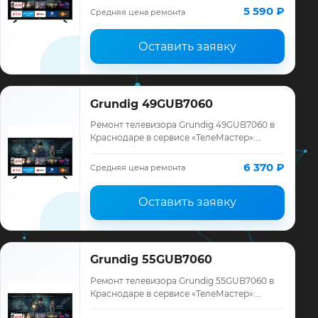
ремонта, запчасти и гарантия до 12
5 590 ₽
Средняя цена ремонта
месяцев.
Оставить заявку
Grundig 49GUB7060
Ремонт телевизора Grundig 49GUB7060 в
Краснодаре в сервисе «ТелеМастер»:
диагностика модели Grundig, смета до
ремонта, запчасти и гарантия до 12
6 370 ₽
Средняя цена ремонта
месяцев.
Оставить заявку
Grundig 55GUB7060
Ремонт телевизора Grundig 55GUB7060 в
Краснодаре в сервисе «ТелеМастер»:
диагностика модели Grundig, смета до