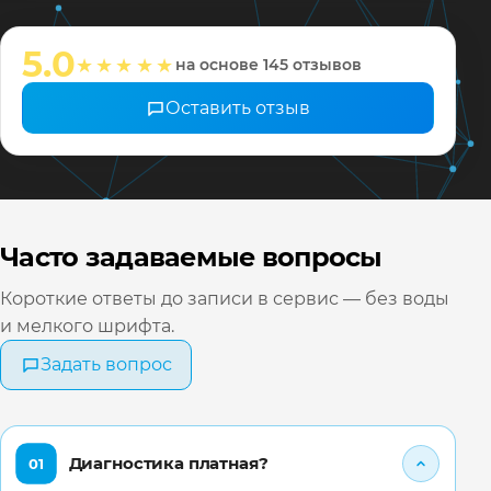
мастера
настрои
5.0
★★★★★
на основе 145 отзывов
❤️ Всех 
Оставить отзыв
Часто задаваемые вопросы
Короткие ответы до записи в сервис — без воды
и мелкого шрифта.
Задать вопрос
Диагностика платная?
01