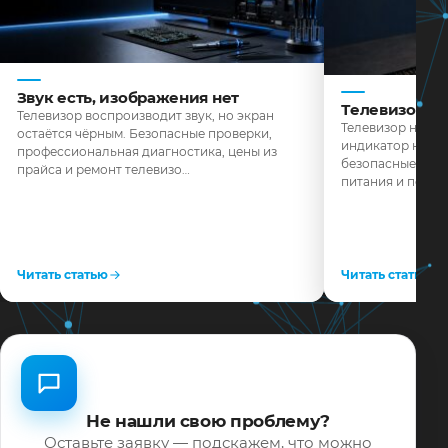
Звук есть, изображения нет
Телевизор н
Телевизор воспроизводит звук, но экран
Телевизор не реа
остаётся чёрным. Безопасные проверки,
индикатор не го
профессиональная диагностика, цены из
безопасные пров
прайса и ремонт телевизо…
питания и поряд
Читать статью
Читать статью
Не нашли свою проблему?
Оставьте заявку — подскажем, что можно