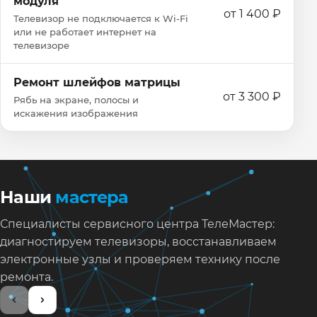
модуля
от 1 400 ₽
Телевизор не подключается к Wi‑Fi
или не работает интернет на
телевизоре
Ремонт шлейфов матрицы
от 3 300 ₽
Рябь на экране, полосы и
искажения изображения
Наши
мастера
Специалисты сервисного центра ТелеМастер:
диагностируем телевизоры, восстанавливаем
электронные узлы и проверяем технику после
ремонта.