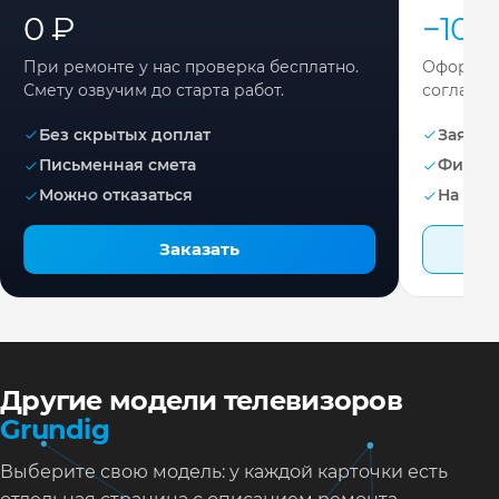
0 ₽
−10%
При ремонте у нас проверка бесплатно.
Оформите
Смету озвучим до старта работ.
согласов
Без скрытых доплат
Заявка 
Письменная смета
Фикса
Можно отказаться
На раб
Заказать
Другие модели телевизоров
Grundig
Выберите свою модель: у каждой карточки есть