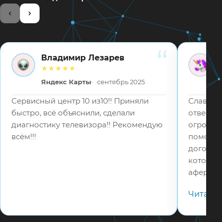
Владимир Лезарев
ВЛ
ВВ
★★★★★
Яндекс Карты
сентябрь 2025
Сервисный центр 10 из10!! Приняли
Слава Бо
быстро, всё объяснили, сделали
отвецтв
диагностику телевизора!! Рекомендую
огромное
всём!!!
помошь 
договор
которые
аферист
в 5 раз
Читать
телефону
адекват
соотвец