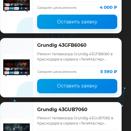
диагностика модели Grundig, смета до
ремонта, запчасти и гарантия до 12
4 000 ₽
Средняя цена ремонта
месяцев.
Оставить заявку
Grundig 43GFB6060
Ремонт телевизора Grundig 43GFB6060 в
Краснодаре в сервисе «ТелеМастер»:
диагностика модели Grundig, смета до
ремонта, запчасти и гарантия до 12
5 590 ₽
Средняя цена ремонта
месяцев.
Оставить заявку
Grundig 43GUB7060
Ремонт телевизора Grundig 43GUB7060 в
Краснодаре в сервисе «ТелеМастер»:
диагностика модели Grundig, смета до