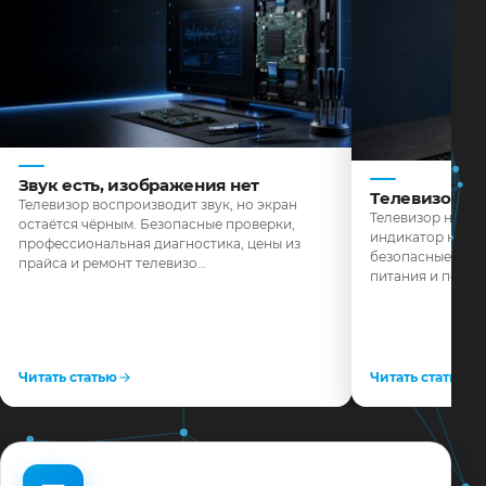
Звук есть, изображения нет
Телевизор н
Телевизор воспроизводит звук, но экран
Телевизор не реа
остаётся чёрным. Безопасные проверки,
индикатор не го
профессиональная диагностика, цены из
безопасные пров
прайса и ремонт телевизо…
питания и поряд
Читать статью
Читать статью