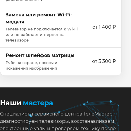
Замена или ремонт Wi‑Fi-
модуля
от 1 400 ₽
Телевизор не подключается к Wi‑Fi
или не работает интернет на
телевизоре
Ремонт шлейфов матрицы
от 3 300 ₽
Рябь на экране, полосы и
искажения изображения
Наши
мастера
Специалисты сервисного центра ТелеМастер:
диагностируем телевизоры, восстанавливаем
электронные узлы и проверяем технику после