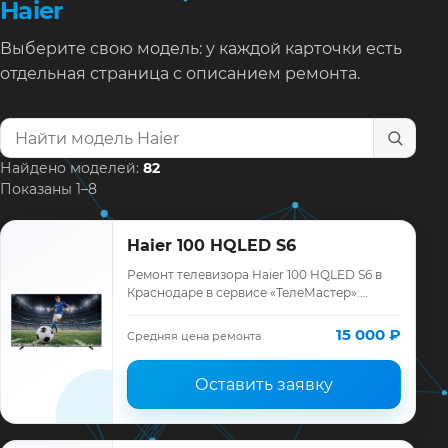
Haier
Выберите свою модель: у каждой карточки есть
отдельная страница с описанием ремонта.
Найти модель телевизора
Найдено моделей:
82
Показаны 1–8
Haier 100 HQLED S6
Ремонт телевизора Haier 100 HQLED S6 в
Краснодаре в сервисе «ТелеМастер»:
диагностика модели Haier, смета до
ремонта, запчасти и гарантия до 12
15 000 ₽
Средняя цена ремонта
месяцев.
Оставить заявку