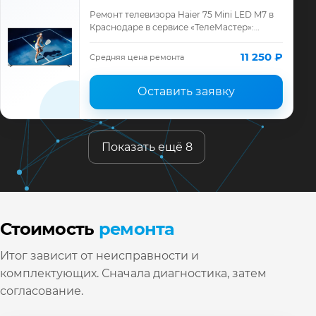
Ремонт телевизора Haier 75 Mini LED M7 в
Краснодаре в сервисе «ТелеМастер»:
диагностика модели Haier, смета до
ремонта, запчасти и гарантия до 12
11 250 ₽
Средняя цена ремонта
месяцев.
Оставить заявку
Показать ещё 8
Стоимость
ремонта
Итог зависит от неисправности и
комплектующих. Сначала диагностика, затем
согласование.