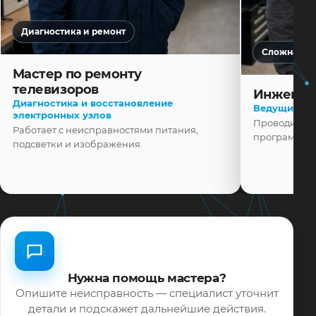
Диагностика и ремонт
Сложная ди
Мастер по ремонту
телевизоров
Инженер
Диагностика и восстановление
Ведущий ма
электронных узлов
Проводит диа
Работает с неисправностями питания,
программной
подсветки и изображения.
Нужна помощь мастера?
Опишите неисправность — специалист уточнит
детали и подскажет дальнейшие действия.