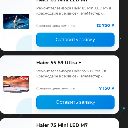
Ремонт телевизора Haier 85 Mini LED M7 в
Краснодаре в сервисе «ТелеМастер»:
диагностика модели Haier, смета до
ремонта, запчасти и гарантия до 12
12 750 ₽
Средняя цена ремонта
месяцев.
Оставить заявку
Haier 55 S9 Ultra +
Ремонт телевизора Haier 55 S9 Ultra + в
Краснодаре в сервисе «ТелеМастер»:
диагностика модели Haier, смета до
ремонта, запчасти и гарантия до 12
7 150 ₽
Средняя цена ремонта
месяцев.
Оставить заявку
Haier 75 Mini LED M7