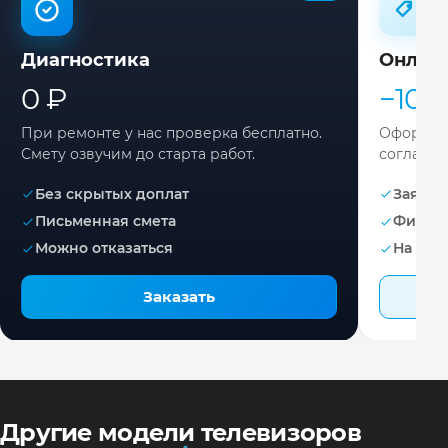
Диагностика
Онлай
0 ₽
−10%
При ремонте у нас проверка бесплатно.
Оформите
Смету озвучим до старта работ.
согласов
Без скрытых доплат
Заявка 
Письменная смета
Фикса
Можно отказаться
На раб
Заказать
Другие модели телевизоров