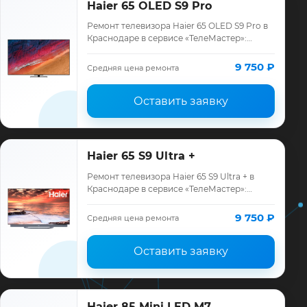
Haier 65 OLED S9 Pro
Ремонт телевизора Haier 65 OLED S9 Pro в
Краснодаре в сервисе «ТелеМастер»:
диагностика модели Haier, смета до
ремонта, запчасти и гарантия до 12
9 750 ₽
Средняя цена ремонта
месяцев.
Оставить заявку
Haier 65 S9 Ultra +
Ремонт телевизора Haier 65 S9 Ultra + в
Краснодаре в сервисе «ТелеМастер»:
диагностика модели Haier, смета до
ремонта, запчасти и гарантия до 12
9 750 ₽
Средняя цена ремонта
месяцев.
Оставить заявку
Haier 85 Mini LED M7