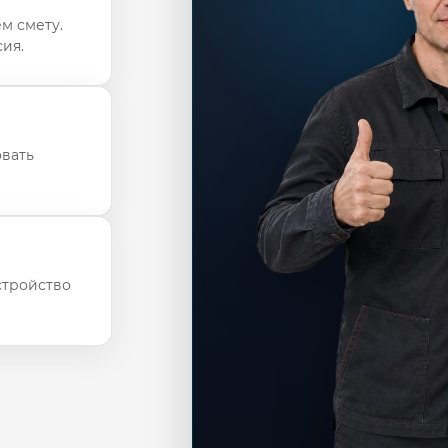
м смету.
ия.
овать
стройство