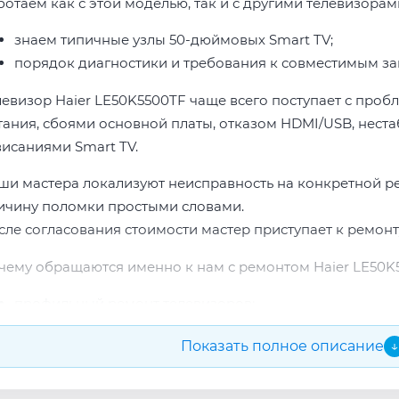
ботаем как с этой моделью, так и с другими телевизорами
знаем типичные узлы 50-дюймовых Smart TV;
порядок диагностики и требования к совместимым за
левизор Haier LE50K5500TF чаще всего поступает с проб
тания, сбоями основной платы, отказом HDMI/USB, неста
висаниями Smart TV.
ши мастера локализуют неисправность на конкретной р
ичину поломки простыми словами.
сле согласования стоимости мастер приступает к ремонт
чему обращаются именно к нам с ремонтом Haier LE50K
профильный ремонт телевизоров;
опыт по бренду Haier;
Показать полное описание
↓
прозрачная смета до начала работ;
подбор проверенных комплектующих.