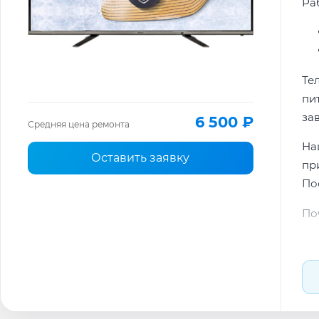
Ра
Те
пи
за
6 500 ₽
Средняя цена ремонта
На
Оставить заявку
пр
По
По