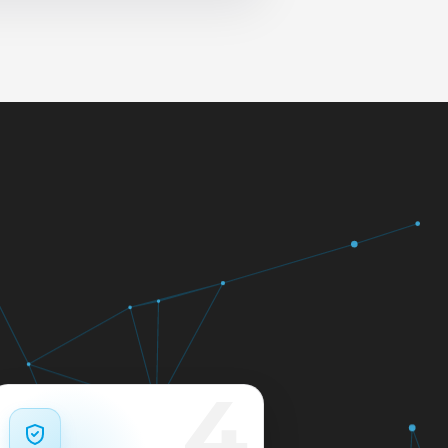
 и сеть перед выдачей.
яем в день обращения.
кажем ориентир по сроку и
м.
12 месяцев.
4