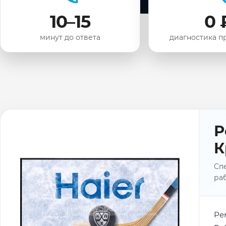
10–15
0 
минут до ответа
диагностика п
Р
К
Спе
раб
Ре