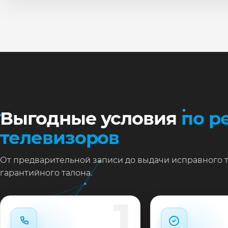
По
Ти
Ну
Ос
за
На
Выгодные условия
по р
телевизоров
От предварительной записи до выдачи исправного 
гарантийного талона.
1