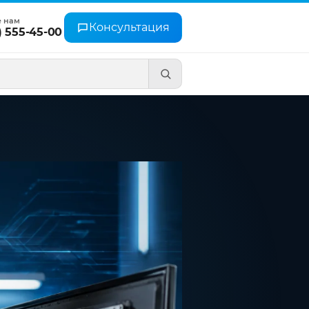
е нам
Консультация
) 555-45-00