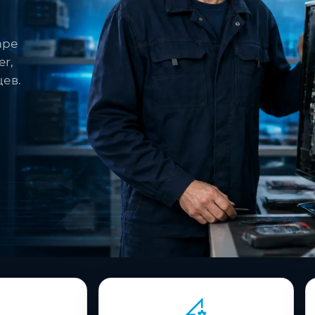
аре
r,
цев.