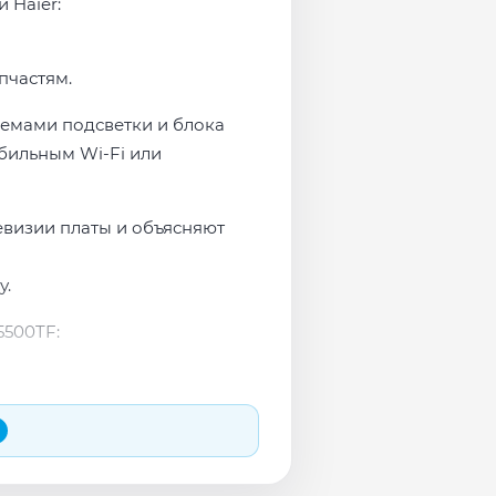
 Haier:
пчастям.
лемами подсветки и блока
бильным Wi-Fi или
евизии платы и объясняют
у.
5500TF: