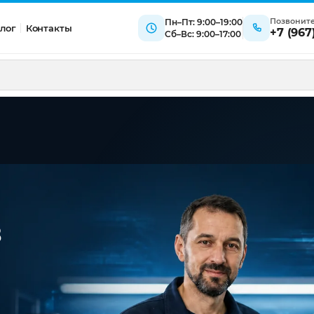
Позвонит
Пн–Пт: 9:00–19:00
лог
Контакты
+7 (967
Сб–Вс: 9:00–17:00
в