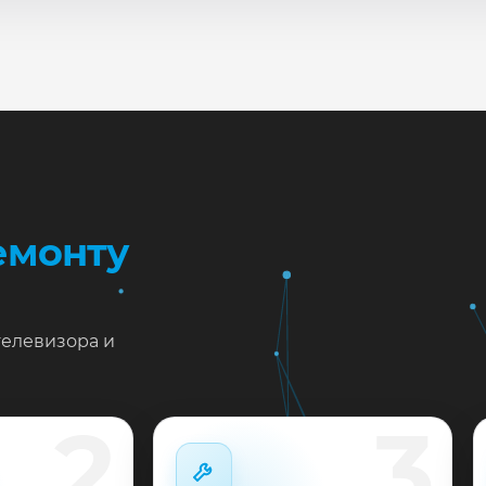
сле ремонта мастер проверяет изображение, звук, порты
повые неисправности при наличии деталей часто устран
жен ремонт Haier LE50K5500TF в Краснодаре?
тавьте заявку или позвоните: укажите симптомы — подс
пишем на диагностику в мастерской или с выездом на до
 выполненные работы выдаём документы и гарантию до 
емонту
телевизора и
2
3