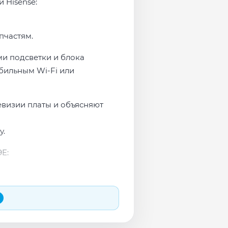
 Hisense:
пчастям.
ми подсветки и блока
бильным Wi-Fi или
евизии платы и объясняют
у.
E: