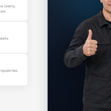
м смету.
ия.
овать
стройство