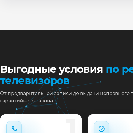
По
Ти
Ну
Ос
за
На
Выгодные условия
по р
телевизоров
От предварительной записи до выдачи исправного 
гарантийного талона.
1