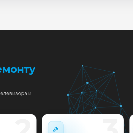
сле ремонта мастер проверяет изображение, звук, порты
повые неисправности при наличии деталей часто устран
жен ремонт Hisense 65H9E в Краснодаре?
тавьте заявку или позвоните: укажите симптомы — подс
пишем на диагностику в мастерской или с выездом на до
 выполненные работы выдаём документы и гарантию до 
емонту
телевизора и
2
3