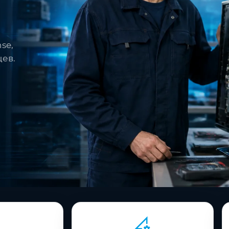
se,
цев.