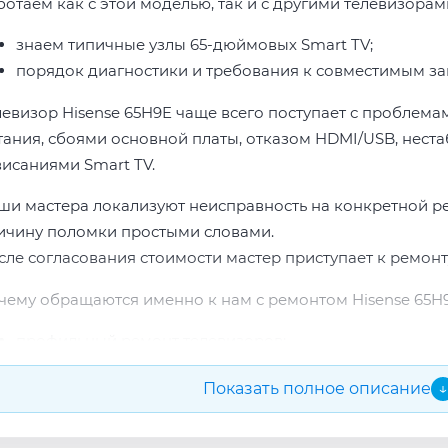
ботаем как с этой моделью, так и с другими телевизорами
знаем типичные узлы 65-дюймовых Smart TV;
порядок диагностики и требования к совместимым за
левизор Hisense 65H9E чаще всего поступает с проблема
тания, сбоями основной платы, отказом HDMI/USB, неста
висаниями Smart TV.
ши мастера локализуют неисправность на конкретной р
ичину поломки простыми словами.
сле согласования стоимости мастер приступает к ремонт
чему обращаются именно к нам с ремонтом Hisense 65H9
профильный ремонт телевизоров;
опыт по бренду Hisense;
Показать полное описание
↓
прозрачная смета до начала работ;
подбор проверенных комплектующих.