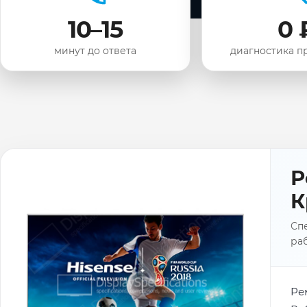
10–15
0 
минут до ответа
диагностика п
Р
К
Спе
раб
Ре