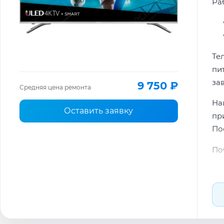
Ра
Те
пи
за
9 750 ₽
Средняя цена ремонта
На
Оставить заявку
пр
По
По