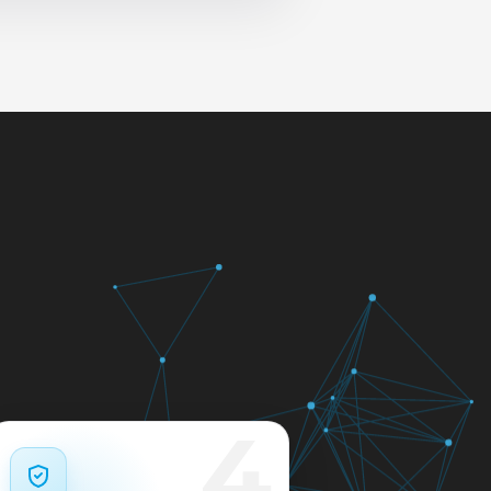
 и сеть перед выдачей.
яем в день обращения.
кажем ориентир по сроку и
м.
12 месяцев.
4