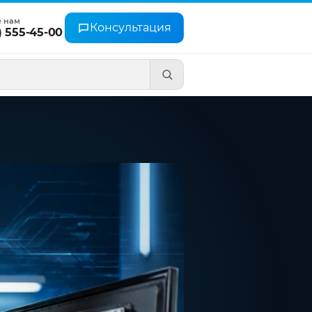
е нам
Консультация
) 555-45-00