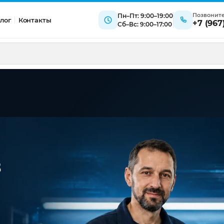
Позвонит
Пн–Пт: 9:00–19:00
лог
Контакты
+7 (967
Сб–Вс: 9:00–17:00
в