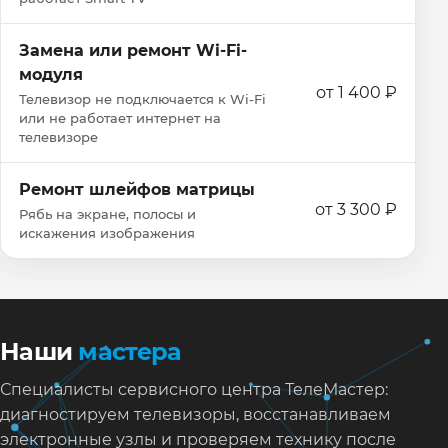
Замена или ремонт Wi‑Fi-
модуля
от 1 400 ₽
Телевизор не подключается к Wi‑Fi
или не работает интернет на
телевизоре
Ремонт шлейфов матрицы
от 3 300 ₽
Рябь на экране, полосы и
искажения изображения
Наши
мастера
Специалисты сервисного центра ТелеМастер:
диагностируем телевизоры, восстанавливаем
электронные узлы и проверяем технику после