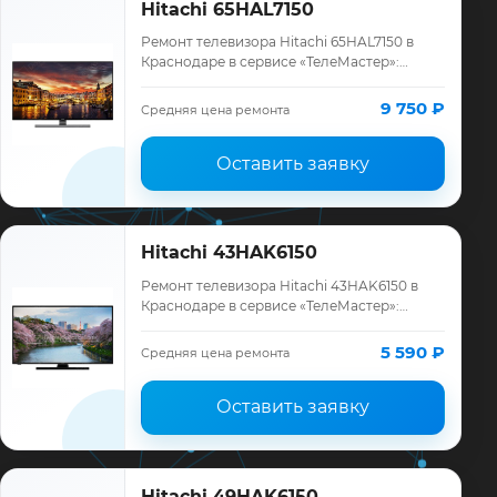
Hitachi 65HAL7150
Ремонт телевизора Hitachi 65HAL7150 в
Краснодаре в сервисе «ТелеМастер»:
диагностика модели Hitachi, смета до
ремонта, запчасти и гарантия до 12
9 750 ₽
Средняя цена ремонта
месяцев.
Оставить заявку
Hitachi 43HAK6150
Ремонт телевизора Hitachi 43HAK6150 в
Краснодаре в сервисе «ТелеМастер»:
диагностика модели Hitachi, смета до
ремонта, запчасти и гарантия до 12
5 590 ₽
Средняя цена ремонта
месяцев.
Оставить заявку
Hitachi 49HAK6150