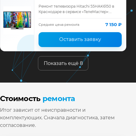
Ремонт телевизора Hitachi 55HAK6150 в
Краснодаре в сервисе «ТелеМастер»:
диагностика модели Hitachi, смета до
ремонта, запчасти и гарантия до 12
7 150 ₽
Средняя цена ремонта
месяцев.
Оставить заявку
Показать ещё 8
Стоимость
ремонта
Итог зависит от неисправности и
комплектующих. Сначала диагностика, затем
согласование.