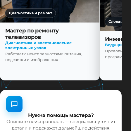
Диагностика и ремонт
Сложная ди
Мастер по ремонту
телевизоров
Инженер
Диагностика и восстановление
Ведущий ма
электронных узлов
Проводит диа
Работает с неисправностями питания,
программной
подсветки и изображения.
Нужна помощь мастера?
Опишите неисправность — специалист уточнит
детали и подскажет дальнейшие действия.