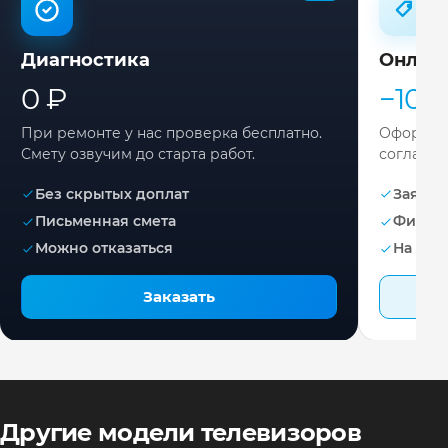
Диагностика
Онлай
0 ₽
−10%
При ремонте у нас проверка бесплатно.
Оформите
Смету озвучим до старта работ.
согласов
Без скрытых доплат
Заявка 
Письменная смета
Фикса
Можно отказаться
На раб
Заказать
Другие модели телевизоров