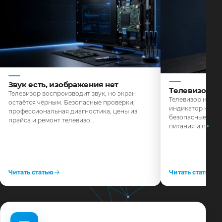
Звук есть, изображения нет
Телевизор н
Телевизор воспроизводит звук, но экран
Телевизор не реа
остаётся чёрным. Безопасные проверки,
индикатор не го
профессиональная диагностика, цены из
безопасные пров
прайса и ремонт телевизо…
питания и поряд
Читать статью
Читать статью