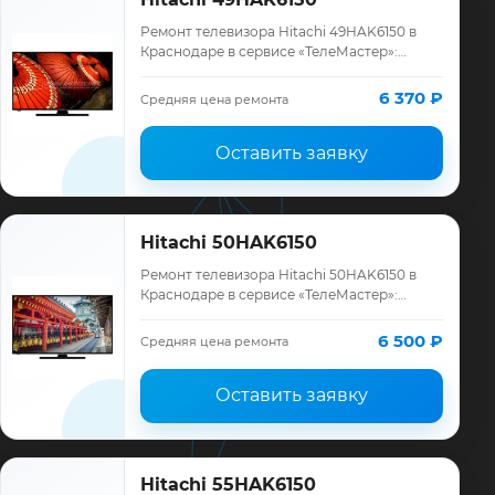
Ремонт телевизора Hitachi 49HAK6150 в
Краснодаре в сервисе «ТелеМастер»:
диагностика модели Hitachi, смета до
ремонта, запчасти и гарантия до 12
6 370 ₽
Средняя цена ремонта
месяцев.
Оставить заявку
Hitachi 50HAK6150
Ремонт телевизора Hitachi 50HAK6150 в
Краснодаре в сервисе «ТелеМастер»:
диагностика модели Hitachi, смета до
ремонта, запчасти и гарантия до 12
6 500 ₽
Средняя цена ремонта
месяцев.
Оставить заявку
Hitachi 55HAK6150