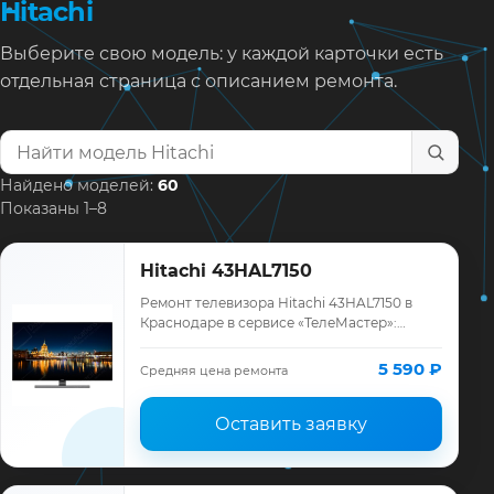
Hitachi
Выберите свою модель: у каждой карточки есть
отдельная страница с описанием ремонта.
Найти модель телевизора
Найдено моделей:
60
Показаны 1–8
Hitachi 43HAL7150
Ремонт телевизора Hitachi 43HAL7150 в
Краснодаре в сервисе «ТелеМастер»:
диагностика модели Hitachi, смета до
ремонта, запчасти и гарантия до 12
5 590 ₽
Средняя цена ремонта
месяцев.
Оставить заявку