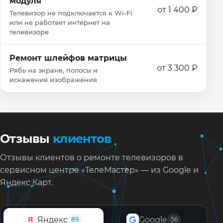
модуля
от 1 400 ₽
Телевизор не подключается к Wi‑Fi
или не работает интернет на
телевизоре
Ремонт шлейфов матрицы
от 3 300 ₽
Рябь на экране, полосы и
искажения изображения
Отзывы
клиентов
Отзывы клиентов о ремонте телевизоров в
сервисном центре «ТелеМастер» — из Google и
Яндекс Карт.
Яндекс
Google
Я
89
56