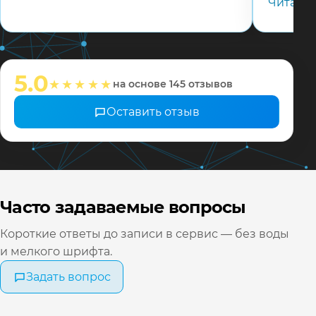
Читать
телефону
адекват
соотвец
мастера
настрои
5.0
★★★★★
на основе 145 отзывов
❤️ Всех 
Оставить отзыв
Часто задаваемые вопросы
Короткие ответы до записи в сервис — без воды
и мелкого шрифта.
Задать вопрос