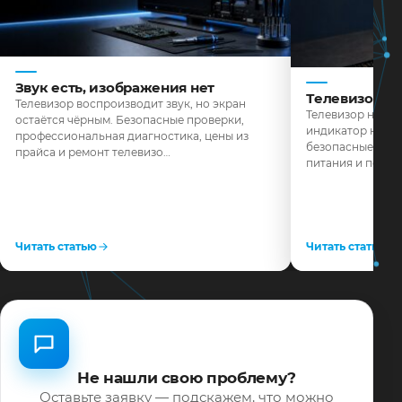
Звук есть, изображения нет
Телевизор н
Телевизор воспроизводит звук, но экран
Телевизор не реа
остаётся чёрным. Безопасные проверки,
индикатор не го
профессиональная диагностика, цены из
безопасные пров
прайса и ремонт телевизо…
питания и поряд
Читать статью
Читать статью
Не нашли свою проблему?
Оставьте заявку — подскажем, что можно