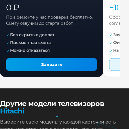
0 ₽
−10%
При ремонте у нас проверка бесплатно.
Оформите
Смету озвучим до старта работ.
согласов
Без скрытых доплат
Заявка 
Письменная смета
Фикса
Можно отказаться
На раб
Заказать
Другие модели телевизоров
Hitachi
Выберите свою модель: у каждой карточки есть