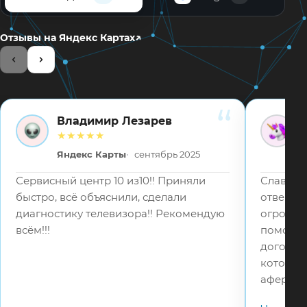
↗
Отзывы на Яндекс Картах
Владимир Лезарев
ВЛ
ВВ
★★★★★
Яндекс Карты
сентябрь 2025
Сервисный центр 10 из10!! Приняли
Слава Бо
быстро, всё объяснили, сделали
отвецтв
диагностику телевизора!! Рекомендую
огромное
всём!!!
помошь 
договор
которые
аферист
в 5 раз