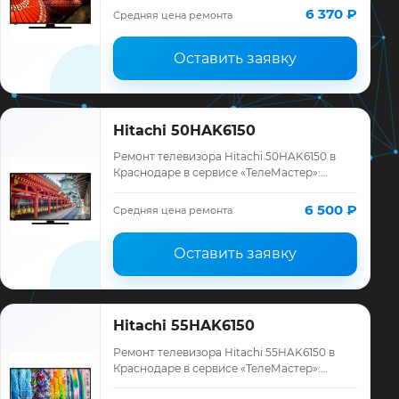
ремонта, запчасти и гарантия до 12
6 370 ₽
Средняя цена ремонта
месяцев.
Оставить заявку
Hitachi 50HAK6150
Ремонт телевизора Hitachi 50HAK6150 в
Краснодаре в сервисе «ТелеМастер»:
диагностика модели Hitachi, смета до
ремонта, запчасти и гарантия до 12
6 500 ₽
Средняя цена ремонта
месяцев.
Оставить заявку
Hitachi 55HAK6150
Ремонт телевизора Hitachi 55HAK6150 в
Краснодаре в сервисе «ТелеМастер»:
диагностика модели Hitachi, смета до