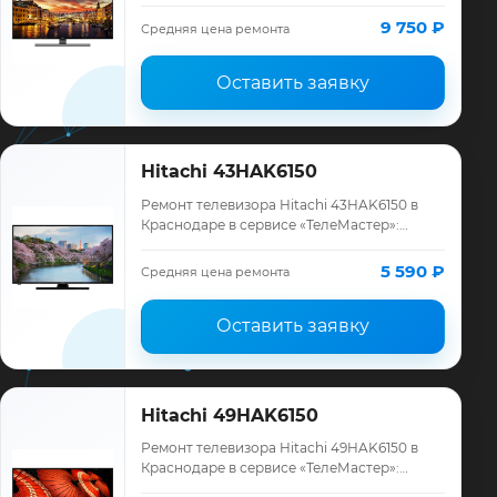
диагностика модели Hitachi, смета до
ремонта, запчасти и гарантия до 12
9 750 ₽
Средняя цена ремонта
месяцев.
Оставить заявку
Hitachi 43HAK6150
Ремонт телевизора Hitachi 43HAK6150 в
Краснодаре в сервисе «ТелеМастер»:
диагностика модели Hitachi, смета до
ремонта, запчасти и гарантия до 12
5 590 ₽
Средняя цена ремонта
месяцев.
Оставить заявку
Hitachi 49HAK6150
Ремонт телевизора Hitachi 49HAK6150 в
Краснодаре в сервисе «ТелеМастер»:
диагностика модели Hitachi, смета до