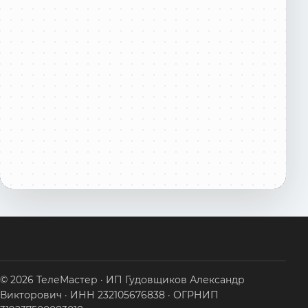
© 2026 ТелеМастер · ИП Гудовщиков Александр
Викторович · ИНН 232105676838 · ОГРНИП