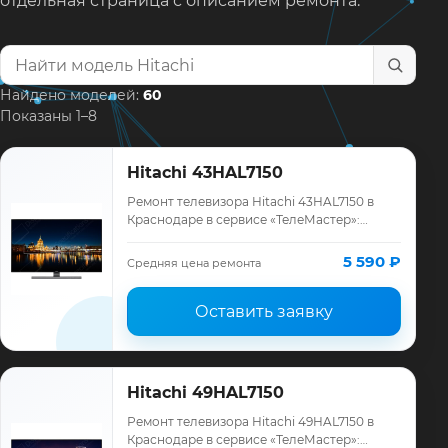
отдельная страница с описанием ремонта.
Найти модель телевизора
Найдено моделей:
60
Показаны 1–8
Hitachi 43HAL7150
Ремонт телевизора Hitachi 43HAL7150 в
Краснодаре в сервисе «ТелеМастер»:
диагностика модели Hitachi, смета до
ремонта, запчасти и гарантия до 12
5 590 ₽
Средняя цена ремонта
месяцев.
Оставить заявку
Hitachi 49HAL7150
Ремонт телевизора Hitachi 49HAL7150 в
Краснодаре в сервисе «ТелеМастер»: