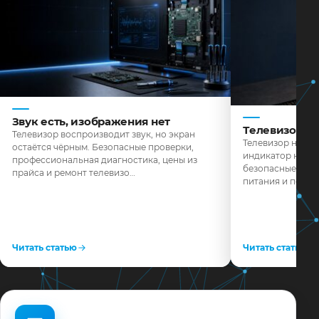
Звук есть, изображения нет
Телевизор н
Телевизор воспроизводит звук, но экран
Телевизор не реа
остаётся чёрным. Безопасные проверки,
индикатор не го
профессиональная диагностика, цены из
безопасные пров
прайса и ремонт телевизо…
питания и поряд
Читать статью
Читать статью