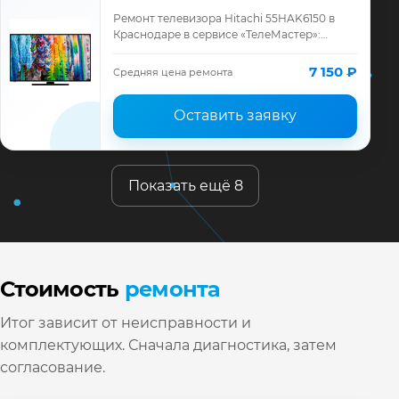
Ремонт телевизора Hitachi 55HAK6150 в
Краснодаре в сервисе «ТелеМастер»:
диагностика модели Hitachi, смета до
ремонта, запчасти и гарантия до 12
7 150 ₽
Средняя цена ремонта
месяцев.
Оставить заявку
Показать ещё 8
Стоимость
ремонта
Итог зависит от неисправности и
комплектующих. Сначала диагностика, затем
согласование.