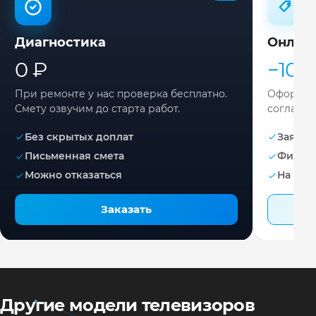
Диагностика
Онлай
0 ₽
−10%
При ремонте у нас проверка бесплатно.
Оформите
Смету озвучим до старта работ.
согласов
Без скрытых доплат
Заявка 
Письменная смета
Фикса
Можно отказаться
На раб
Заказать
Другие модели телевизоров