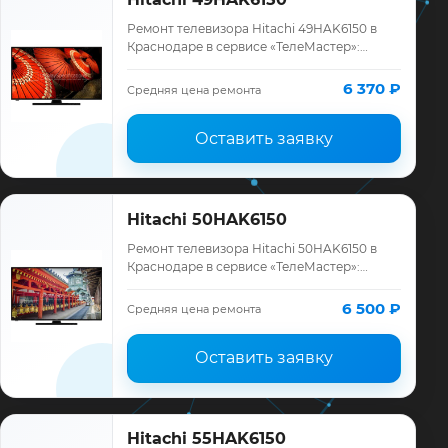
Ремонт телевизора Hitachi 49HAK6150 в
Краснодаре в сервисе «ТелеМастер»:
диагностика модели Hitachi, смета до
ремонта, запчасти и гарантия до 12
6 370 ₽
Средняя цена ремонта
месяцев.
Оставить заявку
Hitachi 50HAK6150
Ремонт телевизора Hitachi 50HAK6150 в
Краснодаре в сервисе «ТелеМастер»:
диагностика модели Hitachi, смета до
ремонта, запчасти и гарантия до 12
6 500 ₽
Средняя цена ремонта
месяцев.
Оставить заявку
Hitachi 55HAK6150