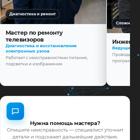
Диагностика и ремонт
Сложная ди
Мастер по ремонту
телевизоров
Инженер
Диагностика и восстановление
Ведущий ма
электронных узлов
Проводит диа
Работает с неисправностями питания,
программной
подсветки и изображения.
Нужна помощь мастера?
Опишите неисправность — специалист уточнит
детали и подскажет дальнейшие действия.