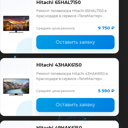
Hitachi 65HAL7150
Ремонт телевизора Hitachi 65HAL7150 в
Краснодаре в сервисе «ТелеМастер»:
диагностика модели Hitachi, смета до
ремонта, запчасти и гарантия до 12
9 750 ₽
Средняя цена ремонта
месяцев.
Оставить заявку
Hitachi 43HAK6150
Ремонт телевизора Hitachi 43HAK6150 в
Краснодаре в сервисе «ТелеМастер»:
диагностика модели Hitachi, смета до
ремонта, запчасти и гарантия до 12
5 590 ₽
Средняя цена ремонта
месяцев.
Оставить заявку
Hitachi 49HAK6150