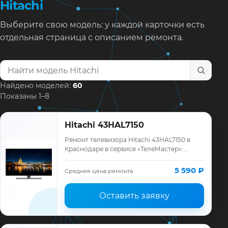
Hitachi
Выберите свою модель: у каждой карточки есть
отдельная страница с описанием ремонта.
Найти модель телевизора
Найдено моделей:
60
Показаны 1–8
Hitachi 43HAL7150
Ремонт телевизора Hitachi 43HAL7150 в
Краснодаре в сервисе «ТелеМастер»:
диагностика модели Hitachi, смета до
ремонта, запчасти и гарантия до 12
5 590 ₽
Средняя цена ремонта
месяцев.
Оставить заявку