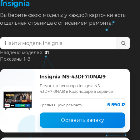
Insignia
Выберите свою модель: у каждой карточки есть
отдельная страница с описанием ремонта.
Найти модель телевизора
Найдено моделей:
31
Показаны 1–8
Insignia NS-43DF710NA19
Ремонт телевизора Insignia NS-
43DF710NA19 в Краснодаре в сервисе
«ТелеМастер»: диагностика модели
Insignia, смета до ремонта, запчасти и
5 590 ₽
Средняя цена ремонта
гарантия до 12 ме…
Оставить заявку