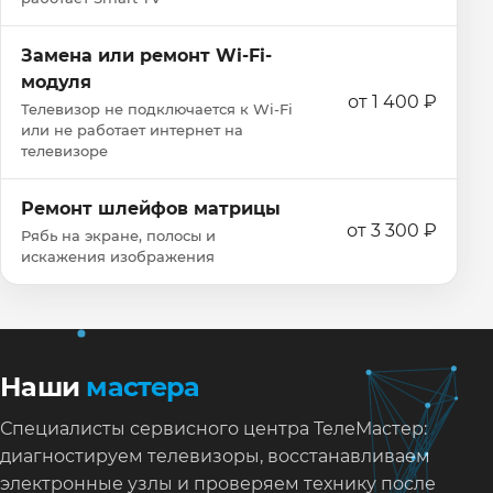
Замена или ремонт Wi‑Fi-
модуля
от 1 400 ₽
Телевизор не подключается к Wi‑Fi
или не работает интернет на
телевизоре
Ремонт шлейфов матрицы
от 3 300 ₽
Рябь на экране, полосы и
искажения изображения
Наши
мастера
Специалисты сервисного центра ТелеМастер:
диагностируем телевизоры, восстанавливаем
электронные узлы и проверяем технику после