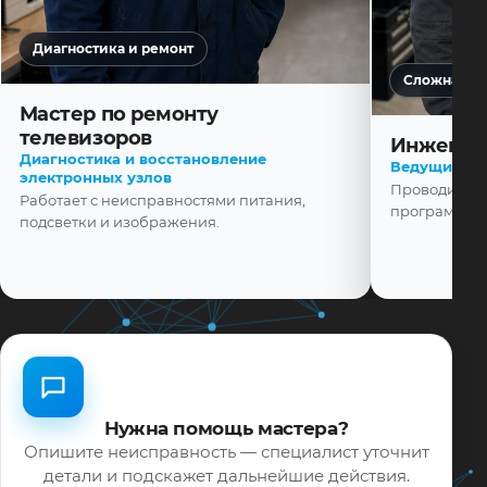
Диагностика и ремонт
Сложная ди
Мастер по ремонту
телевизоров
Инженер
Диагностика и восстановление
Ведущий ма
электронных узлов
Проводит диа
Работает с неисправностями питания,
программной
подсветки и изображения.
Нужна помощь мастера?
Опишите неисправность — специалист уточнит
детали и подскажет дальнейшие действия.