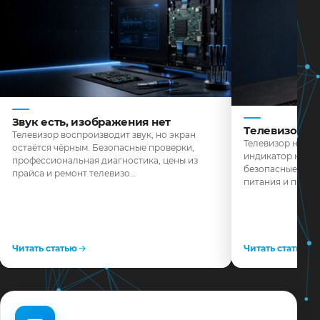
Звук есть, изображения нет
Телевизор н
Телевизор воспроизводит звук, но экран
Телевизор не реа
остаётся чёрным. Безопасные проверки,
индикатор не го
профессиональная диагностика, цены из
безопасные пров
прайса и ремонт телевизо…
питания и поряд
Читать статью
Читать статью