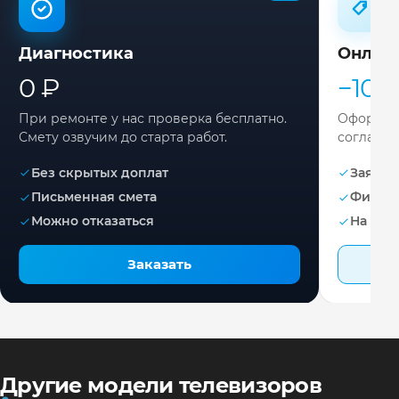
Диагностика
Онлай
0 ₽
−10%
При ремонте у нас проверка бесплатно.
Оформите
Смету озвучим до старта работ.
согласов
Без скрытых доплат
Заявка 
Письменная смета
Фикса
Можно отказаться
На раб
Заказать
Другие модели телевизоров