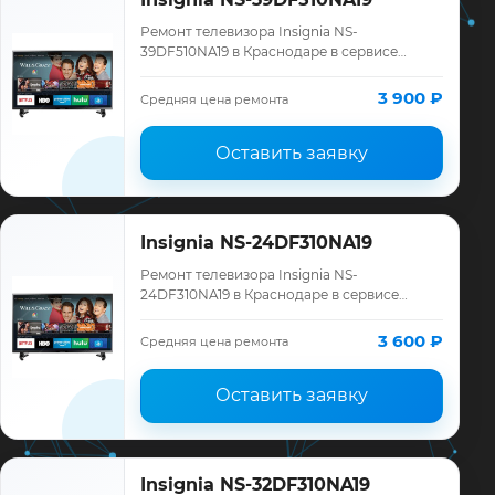
Ремонт телевизора Insignia NS-
39DF510NA19 в Краснодаре в сервисе
«ТелеМастер»: диагностика модели
Insignia, смета до ремонта, запчасти и
3 900 ₽
Средняя цена ремонта
гарантия до 12 ме…
Оставить заявку
Insignia NS-24DF310NA19
Ремонт телевизора Insignia NS-
24DF310NA19 в Краснодаре в сервисе
«ТелеМастер»: диагностика модели
Insignia, смета до ремонта, запчасти и
3 600 ₽
Средняя цена ремонта
гарантия до 12 ме…
Оставить заявку
Insignia NS-32DF310NA19