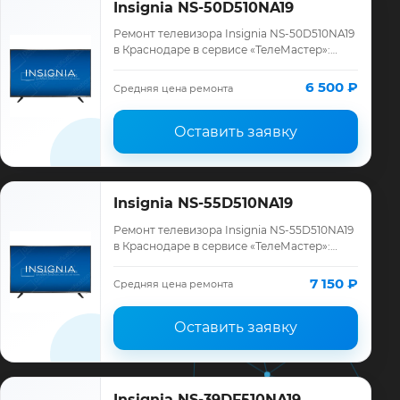
Insignia NS-50D510NA19
Ремонт телевизора Insignia NS-50D510NA19
в Краснодаре в сервисе «ТелеМастер»:
диагностика модели Insignia, смета до
ремонта, запчасти и гарантия до 12 мес…
6 500 ₽
Средняя цена ремонта
Оставить заявку
Insignia NS-55D510NA19
Ремонт телевизора Insignia NS-55D510NA19
в Краснодаре в сервисе «ТелеМастер»:
диагностика модели Insignia, смета до
ремонта, запчасти и гарантия до 12 мес…
7 150 ₽
Средняя цена ремонта
Оставить заявку
Insignia NS-39DF510NA19