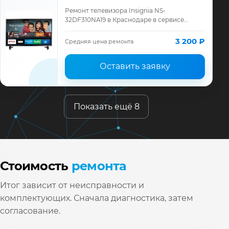
Ремонт телевизора Insignia NS-
32DF310NA19 в Краснодаре в сервисе
«ТелеМастер»: диагностика модели
Insignia, смета до ремонта, запчасти и
3 200 ₽
Средняя цена ремонта
гарантия до 12 ме…
Оставить заявку
Показать ещё 8
Стоимость
ремонта
Итог зависит от неисправности и
комплектующих. Сначала диагностика, затем
согласование.