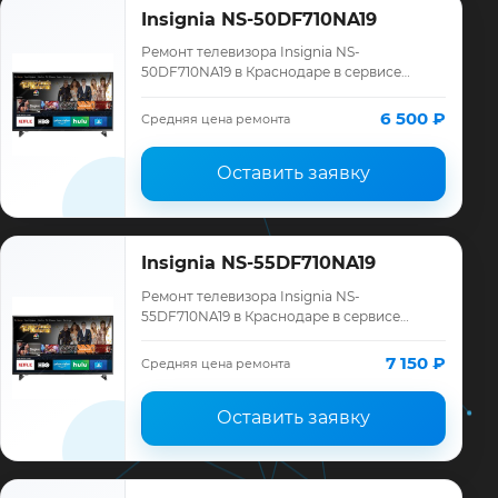
Insignia NS-50DF710NA19
Ремонт телевизора Insignia NS-
50DF710NA19 в Краснодаре в сервисе
«ТелеМастер»: диагностика модели
Insignia, смета до ремонта, запчасти и
6 500 ₽
Средняя цена ремонта
гарантия до 12 ме…
Оставить заявку
Insignia NS-55DF710NA19
Ремонт телевизора Insignia NS-
55DF710NA19 в Краснодаре в сервисе
«ТелеМастер»: диагностика модели
Insignia, смета до ремонта, запчасти и
7 150 ₽
Средняя цена ремонта
гарантия до 12 ме…
Оставить заявку