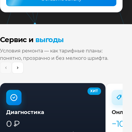
Сервис и
выгоды
Условия ремонта — как тарифные планы:
понятно, прозрачно и без мелкого шрифта.
ХИТ
Диагностика
Онлай
0 ₽
−10%