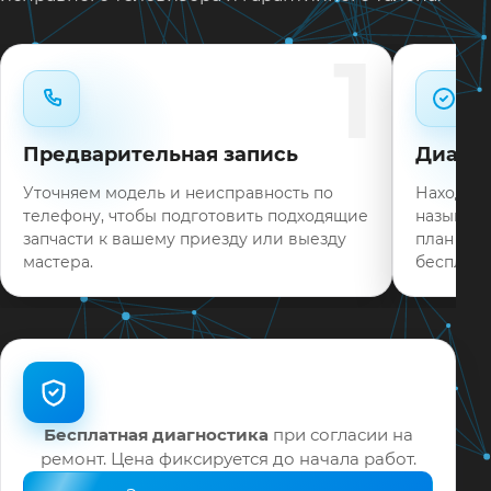
Типовые неисправности при наличии деталей
1
часто устраняем в день обращения.
Нужен ремонт LG 42LF5600 в Краснодаре?
Оставьте заявку или позвоните: укажите
Предварительная запись
Диагно
симптомы — подскажем ориентир по сроку и
запишем на диагностику в мастерской или с
Уточняем модель и неисправность по
Находим 
выездом на дом.
телефону, чтобы подготовить подходящие
называем
запчасти к вашему приезду или выезду
план раб
На выполненные работы выдаём документы и
мастера.
бесплатн
гарантию до 12 месяцев.
Бесплатная диагностика
при согласии на
ремонт. Цена фиксируется до начала работ.