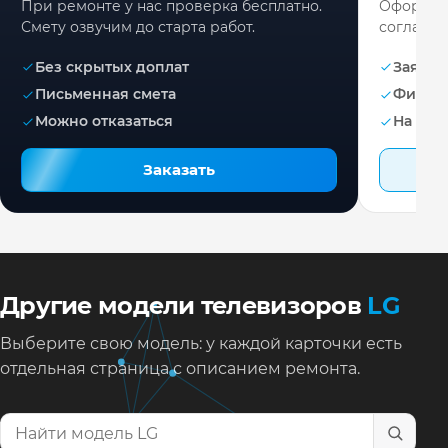
При ремонте у нас проверка бесплатно.
Оформите
Смету озвучим до старта работ.
согласов
Без скрытых доплат
Заявка 
Письменная смета
Фикса
Можно отказаться
На раб
Заказать
Другие модели телевизоров
LG
Выберите свою модель: у каждой карточки есть
отдельная страница с описанием ремонта.
Найти модель телевизора