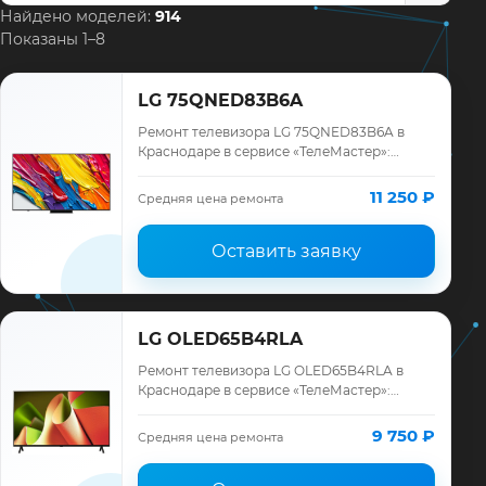
Найдено моделей:
914
Показаны 1–8
LG 75QNED83B6A
Ремонт телевизора LG 75QNED83B6A в
Краснодаре в сервисе «ТелеМастер»:
диагностика модели LG, смета до ремонта,
запчасти и гарантия до 12 месяцев.
11 250 ₽
Средняя цена ремонта
Оставить заявку
LG OLED65B4RLA
Ремонт телевизора LG OLED65B4RLA в
Краснодаре в сервисе «ТелеМастер»:
диагностика модели LG, смета до ремонта,
запчасти и гарантия до 12 месяцев.
9 750 ₽
Средняя цена ремонта