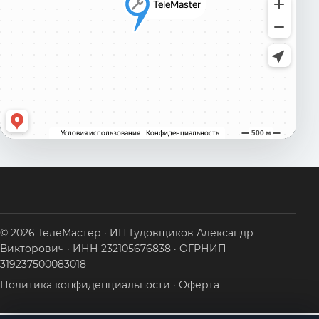
© 2026 ТелеМастер · ИП Гудовщиков Александр
Викторович · ИНН 232105676838 · ОГРНИП
319237500083018
Политика конфиденциальности
·
Оферта