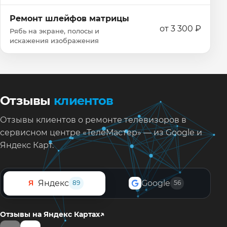
Ремонт шлейфов матрицы
от 3 300 ₽
Рябь на экране, полосы и
искажения изображения
Отзывы
клиентов
Отзывы клиентов о ремонте телевизоров в
сервисном центре «ТелеМастер» — из Google и
Яндекс Карт.
Яндекс
Google
Я
89
56
↗
Отзывы на Яндекс Картах