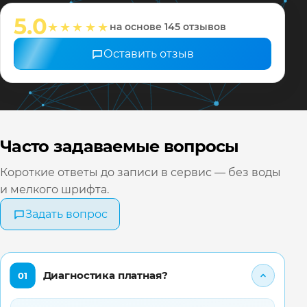
настрои
5.0
★★★★★
на основе 145 отзывов
❤️ Всех 
Оставить отзыв
Часто задаваемые вопросы
Короткие ответы до записи в сервис — без воды
и мелкого шрифта.
Задать вопрос
Диагностика платная?
01