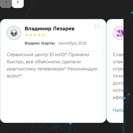
Владимир Лезарев
ВЛ
ВВ
★★★★★
Яндекс Карты
сентябрь 2025
Сервисный центр 10 из10!! Приняли
Слава Бо
быстро, всё объяснили, сделали
отвецтв
диагностику телевизора!! Рекомендую
огромное
всём!!!
помошь 
договор
которые
аферист
в 5 раз
Читать
телефону
адекват
соотвец
мастера