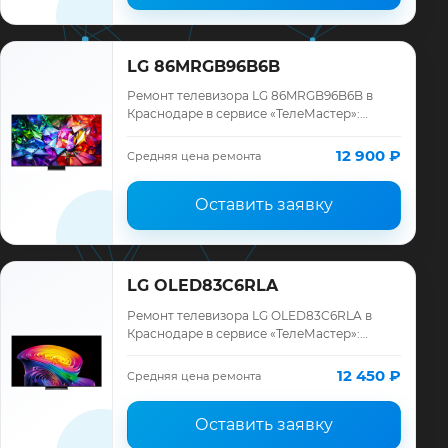
LG 86MRGB96B6B
Ремонт телевизора LG 86MRGB96B6B в
Краснодаре в сервисе «ТелеМастер»:
диагностика модели LG, смета до ремонта,
запчасти и гарантия до 12 месяцев.
12 900 ₽
Средняя цена ремонта
Оставить заявку
LG OLED83C6RLA
Ремонт телевизора LG OLED83C6RLA в
Краснодаре в сервисе «ТелеМастер»:
диагностика модели LG, смета до ремонта,
запчасти и гарантия до 12 месяцев.
12 450 ₽
Средняя цена ремонта
Оставить заявку