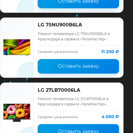
Оставить заявку
LG 75NU900B6LA
Ремонт телевизора LG 75NU900B6LA в
Краснодаре в сервисе «ТелеМастер»:
диагностика модели LG, смета до ремонта,
запчасти и гарантия до 12 месяцев.
11 250 ₽
Средняя цена ремонта
Оставить заявку
LG 27LB70006LA
Ремонт телевизора LG 27LB70006LA в
Краснодаре в сервисе «ТелеМастер»:
диагностика модели LG, смета до ремонта,
запчасти и гарантия до 12 месяцев.
4 050 ₽
Средняя цена ремонта
Оставить заявку