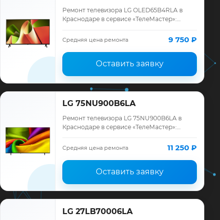
Ремонт телевизора LG OLED65B4RLA в
Краснодаре в сервисе «ТелеМастер»:
диагностика модели LG, смета до ремонта,
запчасти и гарантия до 12 месяцев.
9 750 ₽
Средняя цена ремонта
Оставить заявку
LG 75NU900B6LA
Ремонт телевизора LG 75NU900B6LA в
Краснодаре в сервисе «ТелеМастер»:
диагностика модели LG, смета до ремонта,
запчасти и гарантия до 12 месяцев.
11 250 ₽
Средняя цена ремонта
Оставить заявку
LG 27LB70006LA