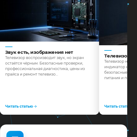
Звук есть, изображения нет
Телевизор н
Телевизор воспроизводит звук, но экран
Телевизор не реа
остаётся чёрным. Безопасные проверки,
индикатор не го
профессиональная диагностика, цены из
безопасные пров
прайса и ремонт телевизо…
питания и поряд
Читать статью
Читать статью