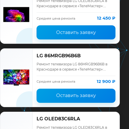
Ремонт телевизора LG OLED83G6RLA в
Краснодаре в сервисе «ТелеМастер»:
диагностика модели LG, смета до ремонта,
запчасти и гарантия до 12 месяцев.
12 450 ₽
Средняя цена ремонта
Оставить заявку
LG 86MRGB96B6B
Ремонт телевизора LG 86MRGB96B6B в
Краснодаре в сервисе «ТелеМастер»:
диагностика модели LG, смета до ремонта,
запчасти и гарантия до 12 месяцев.
12 900 ₽
Средняя цена ремонта
Оставить заявку
LG OLED83C6RLA
Ремонт телевизора LG OLED83C6RLA в