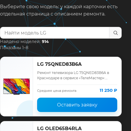
Выберите свою модель: у каждой карточки есть
отдельная страница с описанием ремонта.
Найти модель телевизора
Найдено моделей:
914
Показаны 1–8
LG 75QNED83B6A
Ремонт телевизора LG 75QNED83B6A в
Краснодаре в сервисе «ТелеМастер»:
диагностика модели LG, смета до ремонта,
запчасти и гарантия до 12 месяцев.
11 250 ₽
Средняя цена ремонта
Оставить заявку
LG OLED65B4RLA