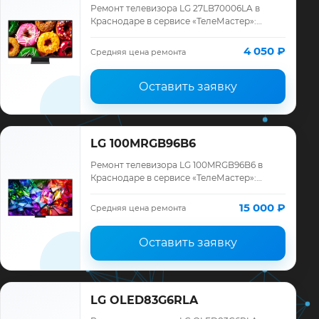
Ремонт телевизора LG 27LB70006LA в
Краснодаре в сервисе «ТелеМастер»:
диагностика модели LG, смета до ремонта,
запчасти и гарантия до 12 месяцев.
4 050 ₽
Средняя цена ремонта
Оставить заявку
LG 100MRGB96B6
Ремонт телевизора LG 100MRGB96B6 в
Краснодаре в сервисе «ТелеМастер»:
диагностика модели LG, смета до ремонта,
запчасти и гарантия до 12 месяцев.
15 000 ₽
Средняя цена ремонта
Оставить заявку
LG OLED83G6RLA