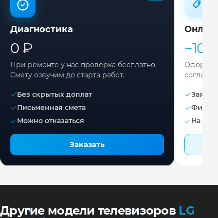
Диагностика
Онлай
0 ₽
−10%
При ремонте у нас проверка бесплатно.
Оформите
Смету озвучим до старта работ.
согласов
Без скрытых доплат
Заявка 
Письменная смета
Фикса
Можно отказаться
На раб
Заказать
Другие модели телевизоров
LG