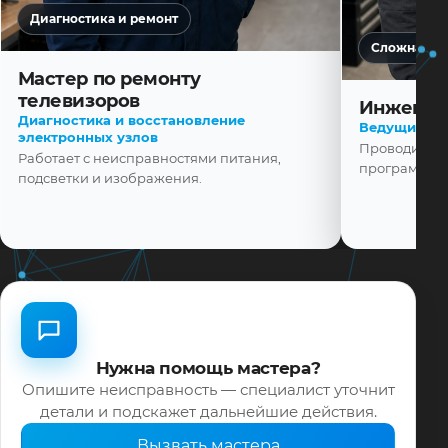
Диагностика и ремонт
Сложная ди
Мастер по ремонту
телевизоров
Инженер
Диагностика и восстановление
Ведущий ма
электронных узлов
Проводит диа
Работает с неисправностями питания,
программной
подсветки и изображения.
Нужна помощь мастера?
Опишите неисправность — специалист уточнит
детали и подскажет дальнейшие действия.
Вызвать мастера