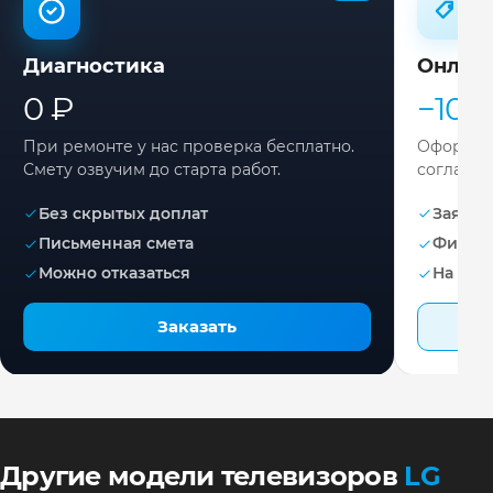
Диагностика
Онлай
0 ₽
−10%
При ремонте у нас проверка бесплатно.
Оформите
Смету озвучим до старта работ.
согласов
Без скрытых доплат
Заявка 
Письменная смета
Фикса
Можно отказаться
На раб
Заказать
Другие модели телевизоров
LG