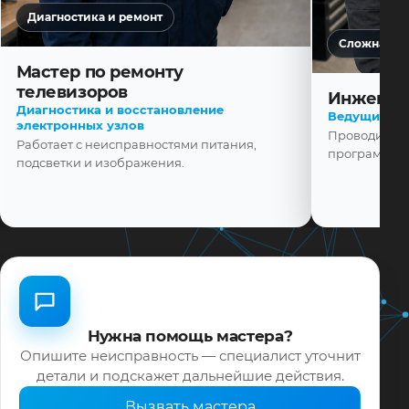
Диагностика и ремонт
Сложная ди
Мастер по ремонту
телевизоров
Инженер
Диагностика и восстановление
Ведущий ма
электронных узлов
Проводит диа
Работает с неисправностями питания,
программной
подсветки и изображения.
Нужна помощь мастера?
Опишите неисправность — специалист уточнит
детали и подскажет дальнейшие действия.
Вызвать мастера