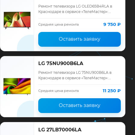
Ремонт телевизора LG OLED65B4RLA в
Краснодаре в сервисе «ТелеМастер»:
диагностика модели LG, смета до ремонта,
запчасти и гарантия до 12 месяцев.
9 750 ₽
Средняя цена ремонта
Оставить заявку
LG 75NU900B6LA
Ремонт телевизора LG 75NU900B6LA в
Краснодаре в сервисе «ТелеМастер»:
диагностика модели LG, смета до ремонта,
запчасти и гарантия до 12 месяцев.
11 250 ₽
Средняя цена ремонта
Оставить заявку
LG 27LB70006LA