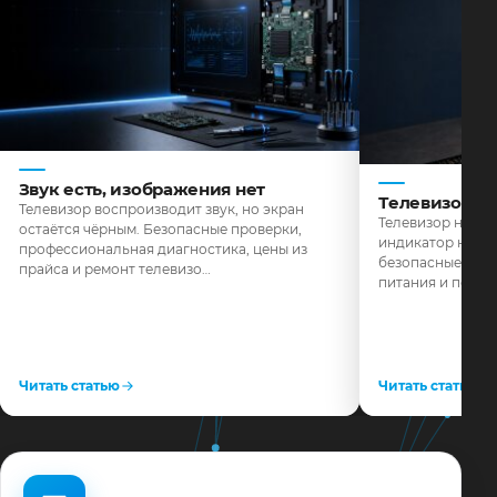
Звук есть, изображения нет
Телевизор н
Телевизор воспроизводит звук, но экран
Телевизор не реа
остаётся чёрным. Безопасные проверки,
индикатор не го
профессиональная диагностика, цены из
безопасные пров
прайса и ремонт телевизо…
питания и поряд
Читать статью
Читать статью