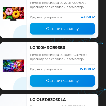
Ремонт телевизора LG 27LB70006LA в
Краснодаре в сервисе «ТелеМастер»:
диагностика модели LG, смета до ремонта,
запчасти и гарантия до 12 месяцев.
4 050 ₽
Средняя цена ремонта
Оставить заявку
LG 100MRGB96B6
Ремонт телевизора LG 100MRGB96B6 в
Краснодаре в сервисе «ТелеМастер»:
диагностика модели LG, смета до ремонта,
запчасти и гарантия до 12 месяцев.
15 000 ₽
Средняя цена ремонта
Оставить заявку
LG OLED83G6RLA