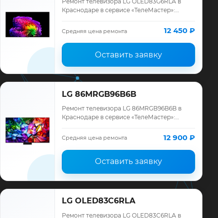
Ремонт телевизора LG OLED83G6RLA в
Краснодаре в сервисе «ТелеМастер»:
диагностика модели LG, смета до ремонта,
запчасти и гарантия до 12 месяцев.
12 450 ₽
Средняя цена ремонта
Оставить заявку
LG 86MRGB96B6B
Ремонт телевизора LG 86MRGB96B6B в
Краснодаре в сервисе «ТелеМастер»:
диагностика модели LG, смета до ремонта,
запчасти и гарантия до 12 месяцев.
12 900 ₽
Средняя цена ремонта
Оставить заявку
LG OLED83C6RLA
Ремонт телевизора LG OLED83C6RLA в