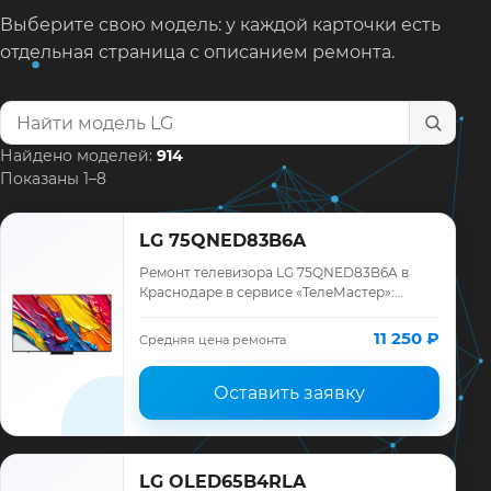
Выберите свою модель: у каждой карточки есть
отдельная страница с описанием ремонта.
Найти модель телевизора
Найдено моделей:
914
Показаны 1–8
LG 75QNED83B6A
Ремонт телевизора LG 75QNED83B6A в
Краснодаре в сервисе «ТелеМастер»:
диагностика модели LG, смета до ремонта,
запчасти и гарантия до 12 месяцев.
11 250 ₽
Средняя цена ремонта
Оставить заявку
LG OLED65B4RLA