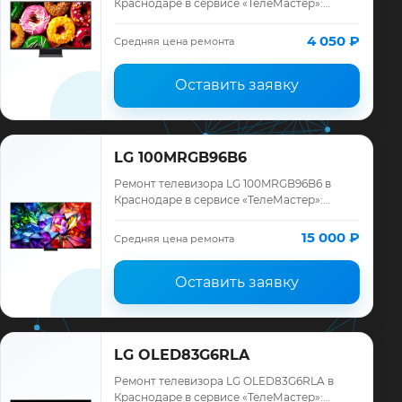
Краснодаре в сервисе «ТелеМастер»:
диагностика модели LG, смета до ремонта,
запчасти и гарантия до 12 месяцев.
4 050 ₽
Средняя цена ремонта
Оставить заявку
LG 100MRGB96B6
Ремонт телевизора LG 100MRGB96B6 в
Краснодаре в сервисе «ТелеМастер»:
диагностика модели LG, смета до ремонта,
запчасти и гарантия до 12 месяцев.
15 000 ₽
Средняя цена ремонта
Оставить заявку
LG OLED83G6RLA
Ремонт телевизора LG OLED83G6RLA в
Краснодаре в сервисе «ТелеМастер»: