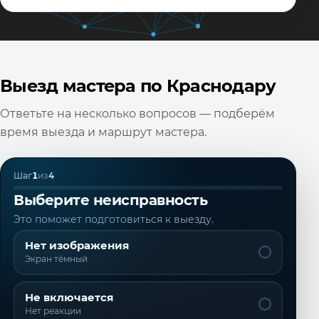
Выезд мастера по Краснодару
Ответьте на несколько вопросов — подберём
время выезда и маршрут мастера.
Шаг
1
из
4
Выберите неисправность
Это поможет подготовиться к выезду.
Нет изображения
Экран тёмный
Не включается
Нет реакции