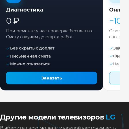
Диагностика
Онлай
0 ₽
−10%
При ремонте у нас проверка бесплатно.
Оформите
Смету озвучим до старта работ.
согласов
Без скрытых доплат
Заявка 
Письменная смета
Фикса
Можно отказаться
На раб
Заказать
Другие модели телевизоров
LG
Выберите свою модель: у каждой карточки есть