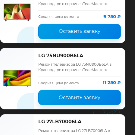
Краснодаре в сервисе «ТелеМастер»:
диагностика модели LG, смета до ремонта,
запчасти и гарантия до 12 месяцев.
9 750 ₽
Средняя цена ремонта
Оставить заявку
LG 75NU900B6LA
Ремонт телевизора LG 75NU900B6LA в
Краснодаре в сервисе «ТелеМастер»:
диагностика модели LG, смета до ремонта,
запчасти и гарантия до 12 месяцев.
11 250 ₽
Средняя цена ремонта
Оставить заявку
LG 27LB70006LA
Ремонт телевизора LG 27LB70006LA в