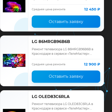
диагностика модели LG, смета до ремонта,
запчасти и гарантия до 12 месяцев.
12 450 ₽
Средняя цена ремонта
Оставить заявку
LG 86MRGB96B6B
Ремонт телевизора LG 86MRGB96B6B в
Краснодаре в сервисе «ТелеМастер»:
диагностика модели LG, смета до ремонта,
запчасти и гарантия до 12 месяцев.
12 900 ₽
Средняя цена ремонта
Оставить заявку
LG OLED83C6RLA
Ремонт телевизора LG OLED83C6RLA в
Краснодаре в сервисе «ТелеМастер»: