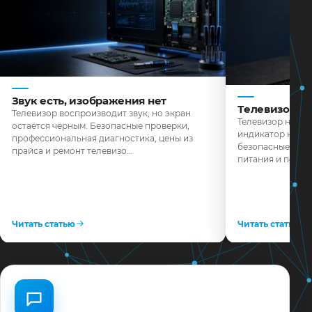
Звук есть, изображения нет
Телевизор н
Телевизор воспроизводит звук, но экран
Телевизор не реа
остаётся чёрным. Безопасные проверки,
индикатор не го
профессиональная диагностика, цены из
безопасные пров
прайса и ремонт телевизо…
питания и поряд
Читать статью
Читать статью