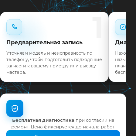
Типовые неисправности при наличии деталей
1
часто устраняем в день обращения.
Нужен ремонт LG 55UF853V в Краснодаре?
Оставьте заявку или позвоните: укажите
Предварительная запись
Диагно
симптомы — подскажем ориентир по сроку и
запишем на диагностику в мастерской или с
Уточняем модель и неисправность по
Находим 
выездом на дом.
телефону, чтобы подготовить подходящие
называем
запчасти к вашему приезду или выезду
план раб
На выполненные работы выдаём документы и
мастера.
бесплатн
гарантию до 12 месяцев.
Бесплатная диагностика
при согласии на
ремонт. Цена фиксируется до начала работ.