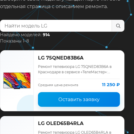
отдельная страница с описанием ремонта.
Найти модель телевизора
Найдено моделей:
914
Показаны 1–8
LG 75QNED83B6A
Ремонт телевизора LG 75QNED83B6A в
Краснодаре в сервисе «ТелеМастер»:
диагностика модели LG, смета до ремонта,
запчасти и гарантия до 12 месяцев.
11 250 ₽
Средняя цена ремонта
Оставить заявку
LG OLED65B4RLA
Ремонт телевизора LG OLED65B4RLA в