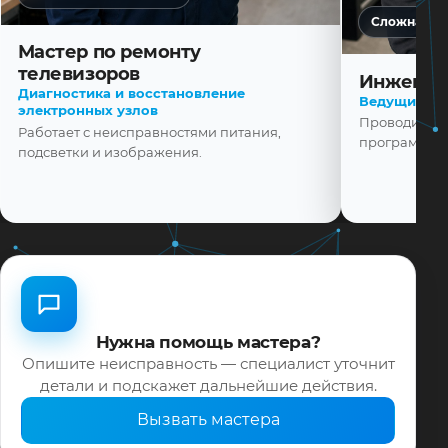
Сложная ди
Мастер по ремонту
телевизоров
Инженер
Диагностика и восстановление
Ведущий ма
электронных узлов
Проводит диа
Работает с неисправностями питания,
программной
подсветки и изображения.
Нужна помощь мастера?
Опишите неисправность — специалист уточнит
детали и подскажет дальнейшие действия.
Вызвать мастера