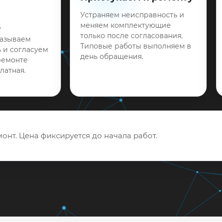
Устраняем неисправность и
меняем комплектующие
у
только после согласования.
называем
Типовые работы выполняем в
 и согласуем
день обращения.
ремонте
латная.
онт. Цена фиксируется до начала работ.