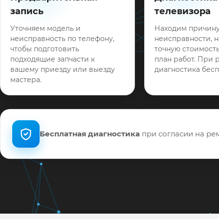
запись
телевизора
Уточняем модель и
Находим причин
неисправность по телефону,
неисправности, 
чтобы подготовить
точную стоимость
подходящие запчасти к
план работ. При 
вашему приезду или выезду
диагностика бесп
мастера.
Бесплатная диагностика
при согласии на рем