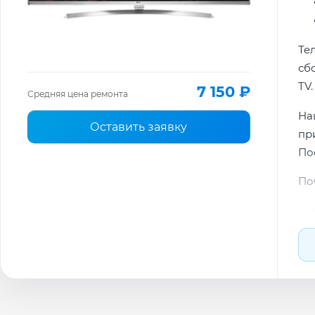
Те
сб
TV.
7 150 ₽
Средняя цена ремонта
На
Оставить заявку
пр
По
По
По
Ти