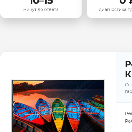
10–15
0 
минут до ответа
диагностика п
Р
К
Спе
гар
Ре
Ра