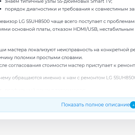
знаем типичные узлы 55-дюймовых Smart TV;
порядок диагностики и требования к совместимым за
левизор LG 55UH8500 чаще всего поступает с проблемами
оями основной платы, отказом HDMI/USB, нестабильным 
ши мастера локализуют неисправность на конкретной р
ичину поломки простыми словами.
сле согласования стоимости мастер приступает к ремонт
чему обращаются именно к нам с ремонтом LG 55UH850
профильный ремонт телевизоров;
опыт по бренду LG;
Показать полное описание
↓
прозрачная смета до начала работ;
подбор проверенных комплектующих.
сле ремонта мастер проверяет изображение, звук, порты
повые неисправности при наличии деталей часто устран