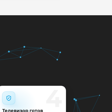
кажем ориентир по сроку и
м.
12 месяцев.
4
Телевизор готов