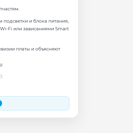
пчастям.
 подсветки и блока питания,
Wi-Fi или зависаниями Smart
евизии платы и объясняют
у.
0:
 и сеть перед выдачей.
яем в день обращения.