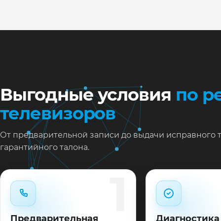
Ну
Ос
за
На
Выгодные условия
по р
телевизоров
От предварительной записи до выдачи исправного 
гарантийного талона.
1
Предварительная
Диагностика