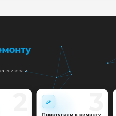
жен ремонт LG 55UH8500 в Краснодаре?
тавьте заявку или позвоните: укажите симптомы — подс
пишем на диагностику в мастерской или с выездом на до
 выполненные работы выдаём документы и гарантию до 
емонту
телевизора и
2
3
Приступаем к ремонту