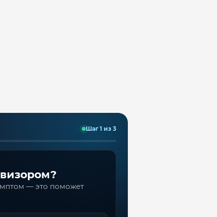
Шаг 1 из 3
евизором?
имптом — это поможет