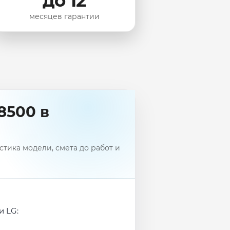
до 12
месяцев гарантии
8500 в
тика модели, смета до работ и
и LG: