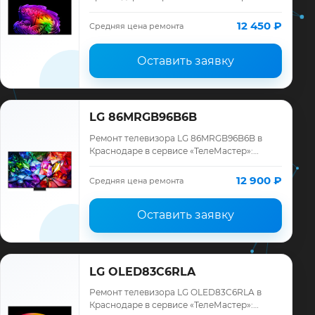
диагностика модели LG, смета до ремонта,
запчасти и гарантия до 12 месяцев.
12 450 ₽
Средняя цена ремонта
Оставить заявку
LG 86MRGB96B6B
Ремонт телевизора LG 86MRGB96B6B в
Краснодаре в сервисе «ТелеМастер»:
диагностика модели LG, смета до ремонта,
запчасти и гарантия до 12 месяцев.
12 900 ₽
Средняя цена ремонта
Оставить заявку
LG OLED83C6RLA
Ремонт телевизора LG OLED83C6RLA в
Краснодаре в сервисе «ТелеМастер»: