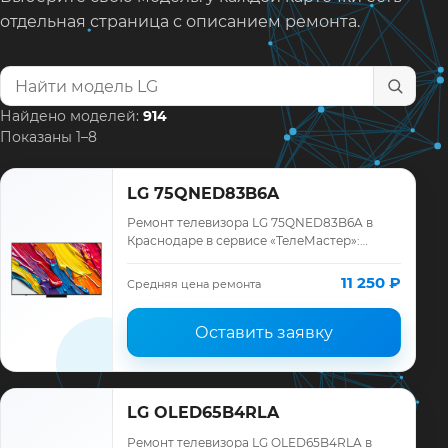
отдельная страница с описанием ремонта.
Найти модель телевизора
Найдено моделей:
914
Показаны 1–8
LG 75QNED83B6A
Ремонт телевизора LG 75QNED83B6A в
Краснодаре в сервисе «ТелеМастер»:
диагностика модели LG, смета до ремонта,
запчасти и гарантия до 12 месяцев.
11 250 ₽
Средняя цена ремонта
Оставить заявку
LG OLED65B4RLA
Ремонт телевизора LG OLED65B4RLA в