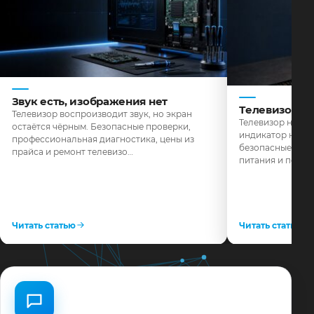
Звук есть, изображения нет
Телевизор н
Телевизор воспроизводит звук, но экран
Телевизор не реа
остаётся чёрным. Безопасные проверки,
индикатор не го
профессиональная диагностика, цены из
безопасные пров
прайса и ремонт телевизо…
питания и поряд
Читать статью
Читать статью