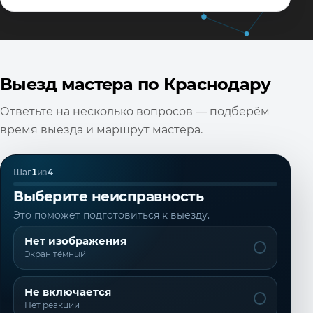
Выезд мастера по Краснодару
Ответьте на несколько вопросов — подберём
время выезда и маршрут мастера.
Шаг
1
из
4
Выберите неисправность
Это поможет подготовиться к выезду.
Нет изображения
Экран тёмный
Не включается
Нет реакции