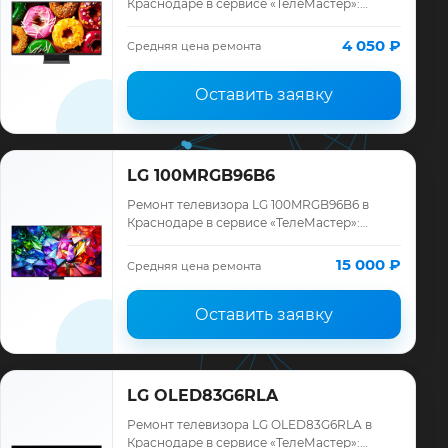
Краснодаре в сервисе «ТелеМастер»:
диагностика модели LG, смета до ремонта,
запчасти и гарантия до 12 месяцев.
4 050 ₽
Средняя цена ремонта
Оставить заявку
LG 100MRGB96B6
Ремонт телевизора LG 100MRGB96B6 в
Краснодаре в сервисе «ТелеМастер»:
диагностика модели LG, смета до ремонта,
запчасти и гарантия до 12 месяцев.
15 000 ₽
Средняя цена ремонта
Оставить заявку
LG OLED83G6RLA
Ремонт телевизора LG OLED83G6RLA в
Краснодаре в сервисе «ТелеМастер»: