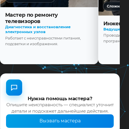
Сложная ди
Мастер по ремонту
телевизоров
Инженер
Диагностика и восстановление
Ведущий ма
электронных узлов
Проводит диа
Работает с неисправностями питания,
программной
подсветки и изображения.
Нужна помощь мастера?
Опишите неисправность — специалист уточнит
детали и подскажет дальнейшие действия.
Вызвать мастера