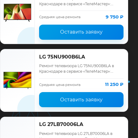
Краснодаре в сервисе «ТелеМастер»:
диагностика модели LG, смета до ремонта,
запчасти и гарантия до 12 месяцев.
9 750 ₽
Средняя цена ремонта
Оставить заявку
LG 75NU900B6LA
Ремонт телевизора LG 75NU900B6LA в
Краснодаре в сервисе «ТелеМастер»:
диагностика модели LG, смета до ремонта,
запчасти и гарантия до 12 месяцев.
11 250 ₽
Средняя цена ремонта
Оставить заявку
LG 27LB70006LA
Ремонт телевизора LG 27LB70006LA в