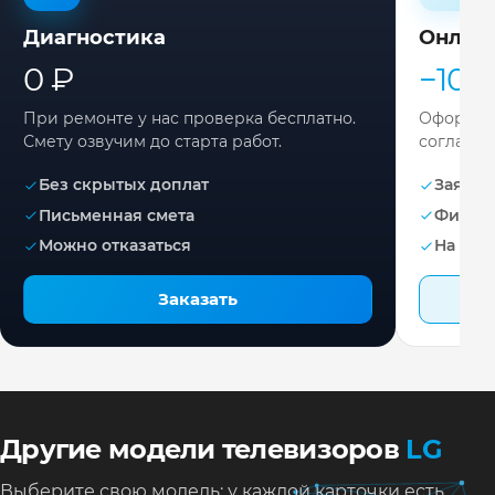
Диагностика
Онлай
0 ₽
−10%
При ремонте у нас проверка бесплатно.
Оформите
Смету озвучим до старта работ.
согласов
Без скрытых доплат
Заявка 
Письменная смета
Фикса
Можно отказаться
На раб
Заказать
Другие модели телевизоров
LG
Выберите свою модель: у каждой карточки есть