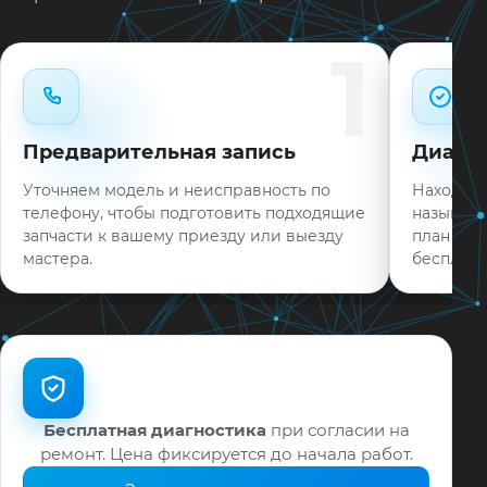
Типовые неисправности при наличии деталей
1
часто устраняем в день обращения.
Нужен ремонт LG 55UJ6200 в Краснодаре?
Оставьте заявку или позвоните: укажите
Предварительная запись
Диагно
симптомы — подскажем ориентир по сроку и
запишем на диагностику в мастерской или с
Уточняем модель и неисправность по
Находим 
выездом на дом.
телефону, чтобы подготовить подходящие
называем
запчасти к вашему приезду или выезду
план раб
На выполненные работы выдаём документы и
мастера.
бесплатн
гарантию до 12 месяцев.
Бесплатная диагностика
при согласии на
ремонт. Цена фиксируется до начала работ.