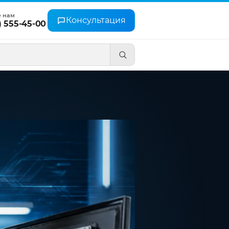
е нам
Консультация
) 555-45-00