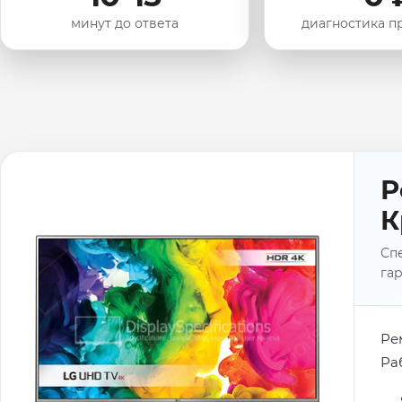
минут до ответа
диагностика п
Р
К
Спе
гар
Ре
Ра