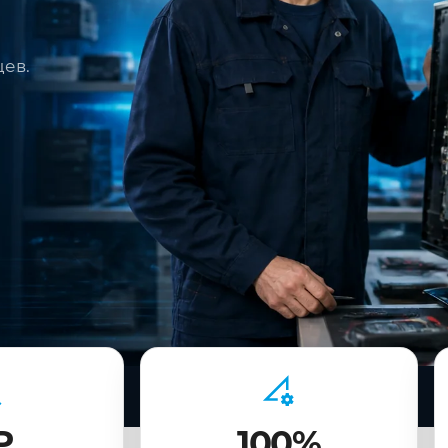
цев.
₽
100%