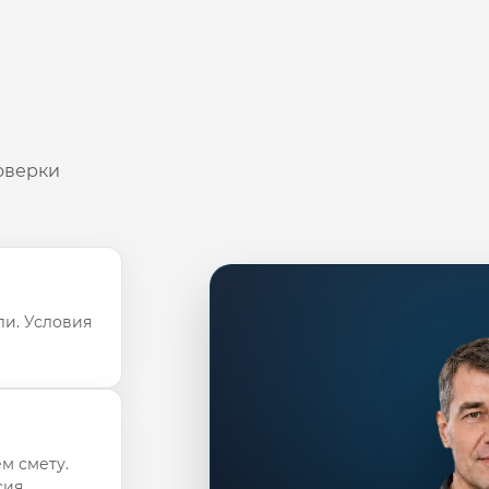
оверки
ли. Условия
м смету.
ия.