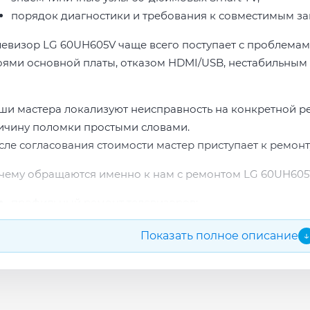
порядок диагностики и требования к совместимым за
левизор LG 60UH605V чаще всего поступает с проблемам
оями основной платы, отказом HDMI/USB, нестабильным 
ши мастера локализуют неисправность на конкретной р
ичину поломки простыми словами.
сле согласования стоимости мастер приступает к ремонт
чему обращаются именно к нам с ремонтом LG 60UH605
профильный ремонт телевизоров;
опыт по бренду LG;
Показать полное описание
↓
прозрачная смета до начала работ;
подбор проверенных комплектующих.
сле ремонта мастер проверяет изображение, звук, порты
повые неисправности при наличии деталей часто устран