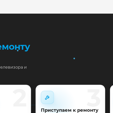
жен ремонт LG 60UH605V в Краснодаре?
тавьте заявку или позвоните: укажите симптомы — подс
пишем на диагностику в мастерской или с выездом на до
 выполненные работы выдаём документы и гарантию до 
емонту
телевизора и
2
3
Приступаем к ремонту