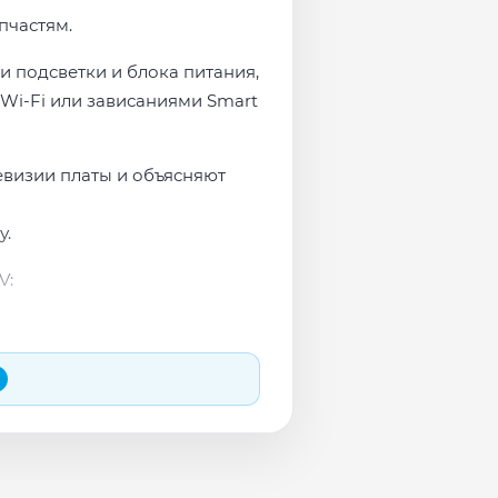
пчастям.
и подсветки и блока питания,
Wi-Fi или зависаниями Smart
евизии платы и объясняют
у.
V:
 и сеть перед выдачей.
яем в день обращения.