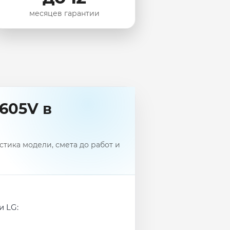
месяцев гарантии
605V в
тика модели, смета до работ и
и LG: