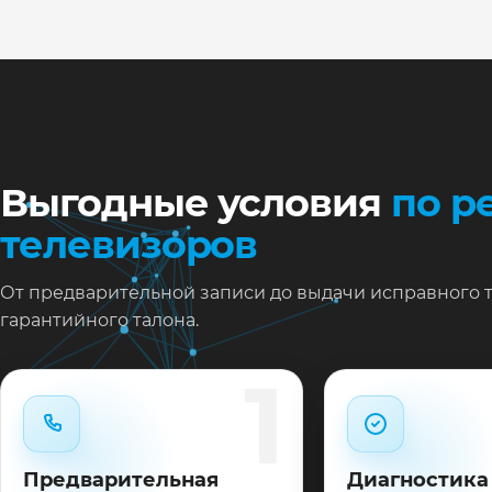
Ну
Ос
за
На
Выгодные условия
по р
телевизоров
От предварительной записи до выдачи исправного 
гарантийного талона.
1
Предварительная
Диагностика