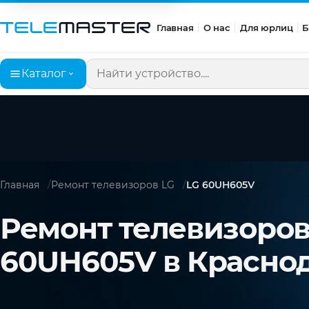
Главная
О нас
Для юрлиц
Б
Каталог
Поиск по сайту
Главная
Ремонт телевизоров LG
LG 60UH605V
Ремонт телевизоров
60UH605V в Красно