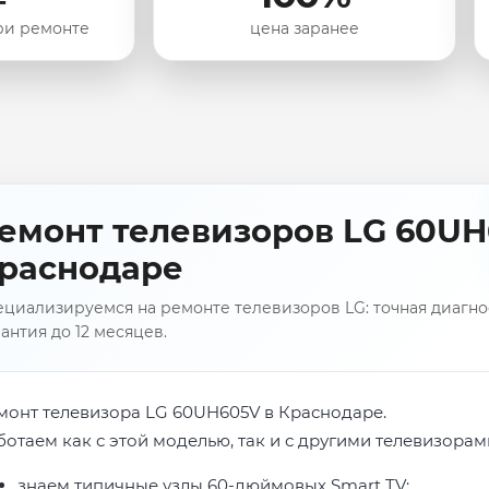
ри ремонте
цена заранее
емонт телевизоров LG 60UH
раснодаре
циализируемся на ремонте телевизоров LG: точная диагнос
антия до 12 месяцев.
монт телевизора LG 60UH605V в Краснодаре.
ботаем как с этой моделью, так и с другими телевизорам
знаем типичные узлы 60-дюймовых Smart TV;