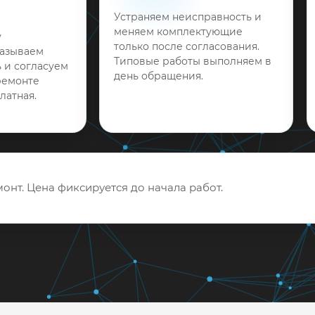
Устраняем неисправность и
меняем комплектующие
у
только после согласования.
называем
Типовые работы выполняем в
 и согласуем
день обращения.
ремонте
латная.
онт. Цена фиксируется до начала работ.