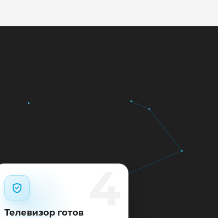
кажем ориентир по сроку и
м.
12 месяцев.
4
Телевизор готов