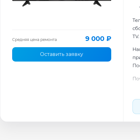
Те
сб
TV.
9 000 ₽
Средняя цена ремонта
На
Оставить заявку
пр
По
По
По
Ти