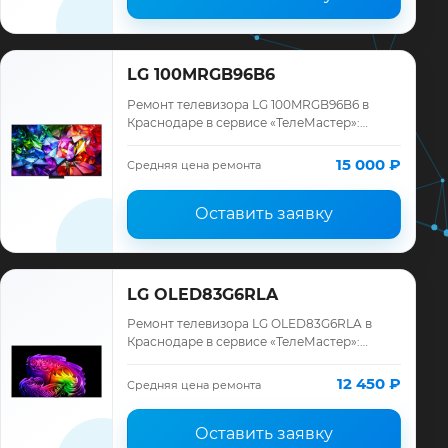
LG 100MRGB96B6
Ремонт телевизора LG 100MRGB96B6 в
Краснодаре в сервисе «ТелеМастер»:
диагностика модели LG, смета до ремонта,
запчасти и гарантия до 12 месяцев.
15 000 ₽
Средняя цена ремонта
Оставить заявку
LG OLED83G6RLA
Ремонт телевизора LG OLED83G6RLA в
Краснодаре в сервисе «ТелеМастер»:
диагностика модели LG, смета до ремонта,
запчасти и гарантия до 12 месяцев.
12 450 ₽
Средняя цена ремонта
Оставить заявку