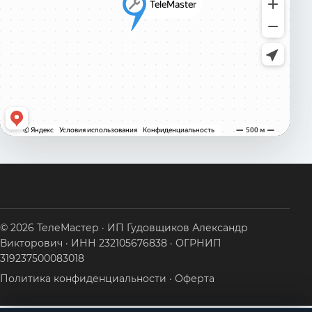
© 2026 ТелеМастер · ИП Гудовщиков Александр
Викторович · ИНН 232105676838 · ОГРНИП
319237500083018
Политика конфиденциальности
·
Оферта