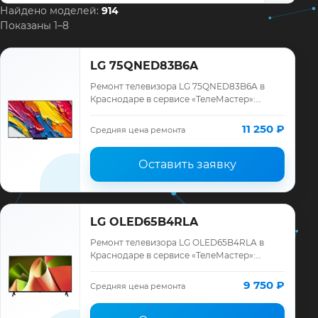
Найдено моделей:
914
Показаны 1–8
LG 75QNED83B6A
Ремонт телевизора LG 75QNED83B6A в
Краснодаре в сервисе «ТелеМастер»:
диагностика модели LG, смета до ремонта,
запчасти и гарантия до 12 месяцев.
11 250 ₽
Средняя цена ремонта
Оставить заявку
LG OLED65B4RLA
Ремонт телевизора LG OLED65B4RLA в
Краснодаре в сервисе «ТелеМастер»:
диагностика модели LG, смета до ремонта,
запчасти и гарантия до 12 месяцев.
9 750 ₽
Средняя цена ремонта