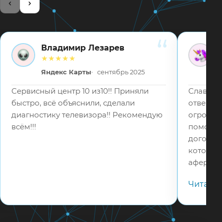
Владимир Лезарев
ВЛ
ВВ
★★★★★
Яндекс Карты
сентябрь 2025
Сервисный центр 10 из10!! Приняли
Слава Бо
быстро, всё объяснили, сделали
отвецтв
диагностику телевизора!! Рекомендую
огромное
всём!!!
помошь 
договор
которые
аферист
в 5 раз
Читать
телефону
адекват
соотвец
мастера