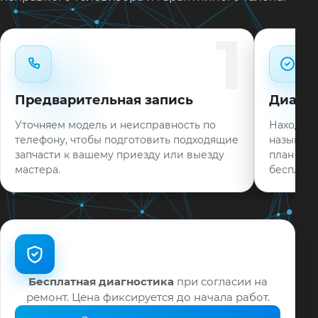
Типовые неисправности при наличии деталей
1
часто устраняем в день обращения.
Нужен ремонт LG 65EG9600 в Краснодаре?
Оставьте заявку или позвоните: укажите
Предварительная запись
Диагно
симптомы — подскажем ориентир по сроку и
запишем на диагностику в мастерской или с
Уточняем модель и неисправность по
Находим 
выездом на дом.
телефону, чтобы подготовить подходящие
называем
запчасти к вашему приезду или выезду
план раб
На выполненные работы выдаём документы и
мастера.
бесплатн
гарантию до 12 месяцев.
Бесплатная диагностика
при согласии на
ремонт. Цена фиксируется до начала работ.