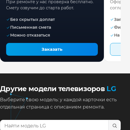
При ремонте у нас проверка бесплатно.
Оформите
Смету озвучим до старта работ.
согласов
Без скрытых доплат
Заявка 
Письменная смета
Фикса
Можно отказаться
На раб
Заказать
Другие модели телевизоров
LG
Выберите свою модель: у каждой карточки есть
отдельная страница с описанием ремонта.
Найти модель телевизора