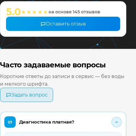
настрои
5.0
★★★★★
на основе 145 отзывов
❤️ Всех 
Оставить отзыв
Часто задаваемые вопросы
Короткие ответы до записи в сервис — без воды
и мелкого шрифта.
Задать вопрос
Диагностика платная?
01