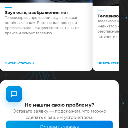
Звук есть, изображения нет
Телевизор н
Телевизор воспроизводит звук, но экран
Телевизор не реа
остаётся чёрным. Безопасные проверки,
индикатор не го
профессиональная диагностика, цены из
безопасные пров
прайса и ремонт телевизо…
питания и поряд
Читать статью
Читать статью
Не нашли свою проблему?
Оставьте заявку — подскажем, что можно
сделать с вашим устройством.
Оставить заявку