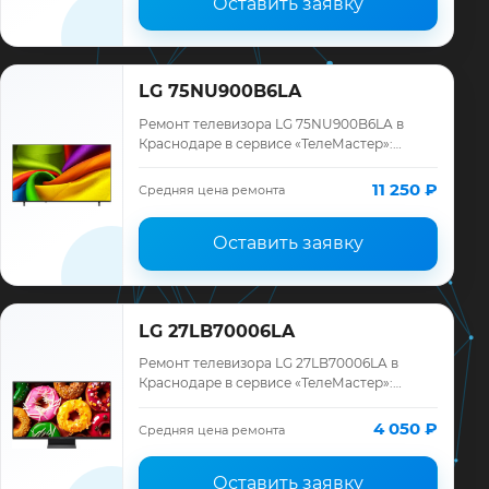
Оставить заявку
LG 75NU900B6LA
Ремонт телевизора LG 75NU900B6LA в
Краснодаре в сервисе «ТелеМастер»:
диагностика модели LG, смета до ремонта,
запчасти и гарантия до 12 месяцев.
11 250 ₽
Средняя цена ремонта
Оставить заявку
LG 27LB70006LA
Ремонт телевизора LG 27LB70006LA в
Краснодаре в сервисе «ТелеМастер»:
диагностика модели LG, смета до ремонта,
запчасти и гарантия до 12 месяцев.
4 050 ₽
Средняя цена ремонта
Оставить заявку