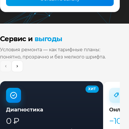
Сервис и
выгоды
Условия ремонта — как тарифные планы:
понятно, прозрачно и без мелкого шрифта.
ХИТ
Диагностика
Онлай
0 ₽
−10%