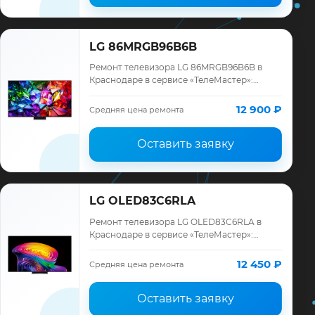
LG 86MRGB96B6B
Ремонт телевизора LG 86MRGB96B6B в
Краснодаре в сервисе «ТелеМастер»:
диагностика модели LG, смета до ремонта,
запчасти и гарантия до 12 месяцев.
12 900 ₽
Средняя цена ремонта
Оставить заявку
LG OLED83C6RLA
Ремонт телевизора LG OLED83C6RLA в
Краснодаре в сервисе «ТелеМастер»:
диагностика модели LG, смета до ремонта,
запчасти и гарантия до 12 месяцев.
12 450 ₽
Средняя цена ремонта
Оставить заявку