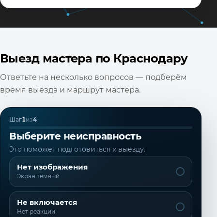
Выезд мастера по Краснодару
Ответьте на несколько вопросов — подберём
время выезда и маршрут мастера.
Шаг
1
из
4
Выберите неисправность
Это поможет подготовиться к выезду.
Нет изображения
Экран тёмный
Не включается
Нет реакции