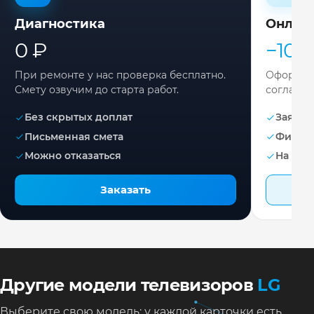
Диагностика
Онлай
0 ₽
−10%
При ремонте у нас проверка бесплатно.
Оформите
Смету озвучим до старта работ.
согласов
Без скрытых доплат
Заявка 
Письменная смета
Фикса
Можно отказаться
На раб
Заказать
Другие модели телевизоров
LG
Выберите свою модель: у каждой карточки есть