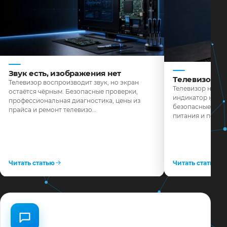
Звук есть, изображения нет
Телевизор н
Телевизор воспроизводит звук, но экран
Телевизор не реа
остаётся чёрным. Безопасные проверки,
индикатор не го
профессиональная диагностика, цены из
безопасные пров
прайса и ремонт телевизо…
питания и поряд
Читать статью
Читать статью