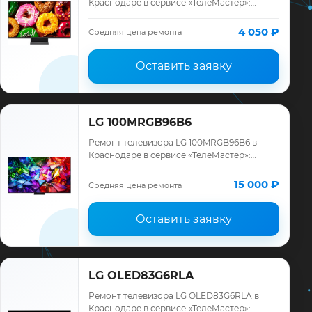
Краснодаре в сервисе «ТелеМастер»:
диагностика модели LG, смета до ремонта,
запчасти и гарантия до 12 месяцев.
4 050 ₽
Средняя цена ремонта
Оставить заявку
LG 100MRGB96B6
Ремонт телевизора LG 100MRGB96B6 в
Краснодаре в сервисе «ТелеМастер»:
диагностика модели LG, смета до ремонта,
запчасти и гарантия до 12 месяцев.
15 000 ₽
Средняя цена ремонта
Оставить заявку
LG OLED83G6RLA
Ремонт телевизора LG OLED83G6RLA в
Краснодаре в сервисе «ТелеМастер»: