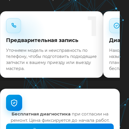
Типовые неисправности при наличии деталей
1
часто устраняем в день обращения.
Нужен ремонт LG 65EG960V в Краснодаре?
Оставьте заявку или позвоните: укажите
Предварительная запись
Диагно
симптомы — подскажем ориентир по сроку и
запишем на диагностику в мастерской или с
Уточняем модель и неисправность по
Находим 
выездом на дом.
телефону, чтобы подготовить подходящие
называем
запчасти к вашему приезду или выезду
план раб
На выполненные работы выдаём документы и
мастера.
бесплатн
гарантию до 12 месяцев.
Бесплатная диагностика
при согласии на
ремонт. Цена фиксируется до начала работ.