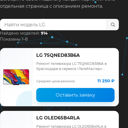
отдельная страница с описанием ремонта.
Найти модель телевизора
Найдено моделей:
914
Показаны 1–8
LG 75QNED83B6A
Ремонт телевизора LG 75QNED83B6A в
Краснодаре в сервисе «ТелеМастер»:
диагностика модели LG, смета до ремонта,
запчасти и гарантия до 12 месяцев.
11 250 ₽
Средняя цена ремонта
Оставить заявку
LG OLED65B4RLA
Ремонт телевизора LG OLED65B4RLA в