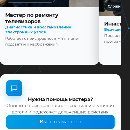
Сложная ди
Мастер по ремонту
телевизоров
Инженер
Диагностика и восстановление
Ведущий ма
электронных узлов
Проводит диа
Работает с неисправностями питания,
программной
подсветки и изображения.
Нужна помощь мастера?
Опишите неисправность — специалист уточнит
детали и подскажет дальнейшие действия.
Вызвать мастера