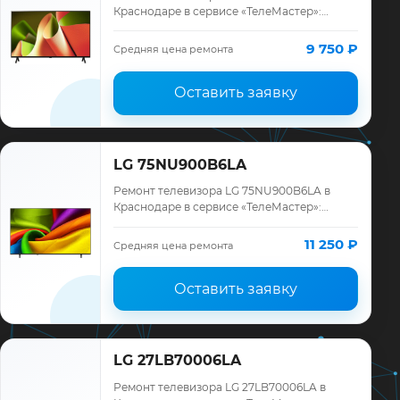
Краснодаре в сервисе «ТелеМастер»:
диагностика модели LG, смета до ремонта,
запчасти и гарантия до 12 месяцев.
9 750 ₽
Средняя цена ремонта
Оставить заявку
LG 75NU900B6LA
Ремонт телевизора LG 75NU900B6LA в
Краснодаре в сервисе «ТелеМастер»:
диагностика модели LG, смета до ремонта,
запчасти и гарантия до 12 месяцев.
11 250 ₽
Средняя цена ремонта
Оставить заявку
LG 27LB70006LA
Ремонт телевизора LG 27LB70006LA в