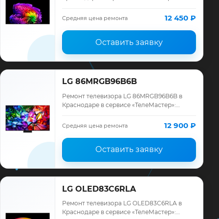
диагностика модели LG, смета до ремонта,
запчасти и гарантия до 12 месяцев.
12 450 ₽
Средняя цена ремонта
Оставить заявку
LG 86MRGB96B6B
Ремонт телевизора LG 86MRGB96B6B в
Краснодаре в сервисе «ТелеМастер»:
диагностика модели LG, смета до ремонта,
запчасти и гарантия до 12 месяцев.
12 900 ₽
Средняя цена ремонта
Оставить заявку
LG OLED83C6RLA
Ремонт телевизора LG OLED83C6RLA в
Краснодаре в сервисе «ТелеМастер»: