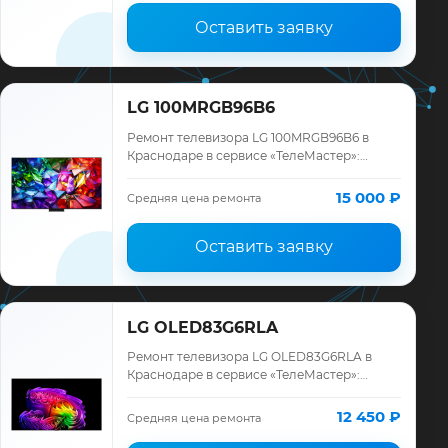
Оставить заявку
LG 100MRGB96B6
Ремонт телевизора LG 100MRGB96B6 в
Краснодаре в сервисе «ТелеМастер»:
диагностика модели LG, смета до ремонта,
запчасти и гарантия до 12 месяцев.
15 000 ₽
Средняя цена ремонта
Оставить заявку
LG OLED83G6RLA
Ремонт телевизора LG OLED83G6RLA в
Краснодаре в сервисе «ТелеМастер»:
диагностика модели LG, смета до ремонта,
запчасти и гарантия до 12 месяцев.
12 450 ₽
Средняя цена ремонта