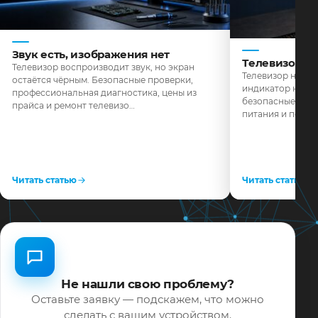
Звук есть, изображения нет
Телевизор н
Телевизор воспроизводит звук, но экран
Телевизор не реа
остаётся чёрным. Безопасные проверки,
индикатор не го
профессиональная диагностика, цены из
безопасные пров
прайса и ремонт телевизо…
питания и поряд
Читать статью
Читать статью
Не нашли свою проблему?
Оставьте заявку — подскажем, что можно
сделать с вашим устройством.