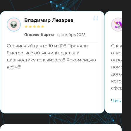
Владимир Лезарев
ВЛ
ВВ
★★★★★
Яндекс Карты
сентябрь 2025
Сервисный центр 10 из10!! Приняли
Слава Бо
быстро, всё объяснили, сделали
отвецтв
диагностику телевизора!! Рекомендую
огромное
всём!!!
помошь 
договор
которые
аферист
в 5 раз
Читать
телефону
адекват
соотвец
мастера
настрои