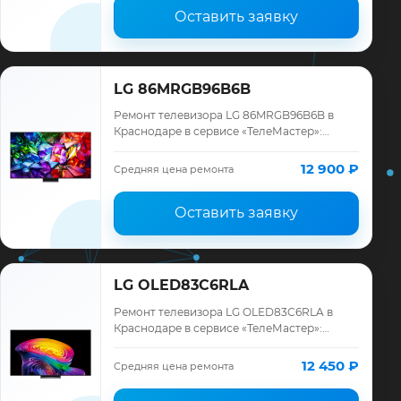
Оставить заявку
LG 86MRGB96B6B
Ремонт телевизора LG 86MRGB96B6B в
Краснодаре в сервисе «ТелеМастер»:
диагностика модели LG, смета до ремонта,
запчасти и гарантия до 12 месяцев.
12 900 ₽
Средняя цена ремонта
Оставить заявку
LG OLED83C6RLA
Ремонт телевизора LG OLED83C6RLA в
Краснодаре в сервисе «ТелеМастер»:
диагностика модели LG, смета до ремонта,
запчасти и гарантия до 12 месяцев.
12 450 ₽
Средняя цена ремонта