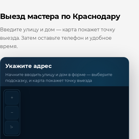
Выезд мастера по Краснодару
Введите улицу и дом — карта покажет точку
выезда. Затем оставьте телефон и удобное
время.
Укажите адрес
Начните вводить улицу и дом в форме — выберите
подсказку, и карта покажет точку выезда
+
−
1×