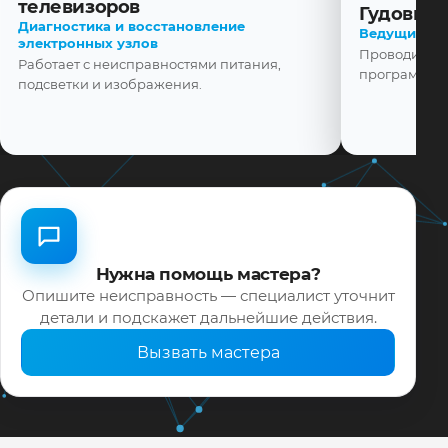
телевизоров
Гудовщик
Диагностика и восстановление
Ведущий ма
электронных узлов
Проводит диа
Работает с неисправностями питания,
программной
подсветки и изображения.
Нужна помощь мастера?
Опишите неисправность — специалист уточнит
детали и подскажет дальнейшие действия.
Вызвать мастера