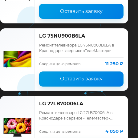
Оставить заявку
LG 75NU900B6LA
Ремонт телевизора LG 75NU900B6LA в
Краснодаре в сервисе «ТелеМастер»:
диагностика модели LG, смета до ремонта,
запчасти и гарантия до 12 месяцев.
11 250 ₽
Средняя цена ремонта
Оставить заявку
LG 27LB70006LA
Ремонт телевизора LG 27LB70006LA в
Краснодаре в сервисе «ТелеМастер»:
диагностика модели LG, смета до ремонта,
запчасти и гарантия до 12 месяцев.
4 050 ₽
Средняя цена ремонта