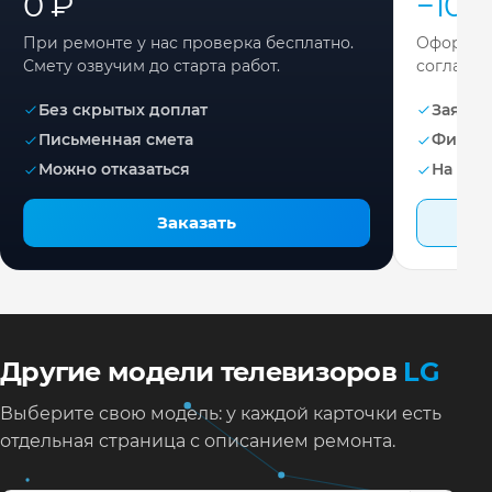
0 ₽
−10%
При ремонте у нас проверка бесплатно.
Оформите
Смету озвучим до старта работ.
согласов
Без скрытых доплат
Заявка 
Письменная смета
Фикса
Можно отказаться
На раб
Заказать
Другие модели телевизоров
LG
Выберите свою модель: у каждой карточки есть
отдельная страница с описанием ремонта.