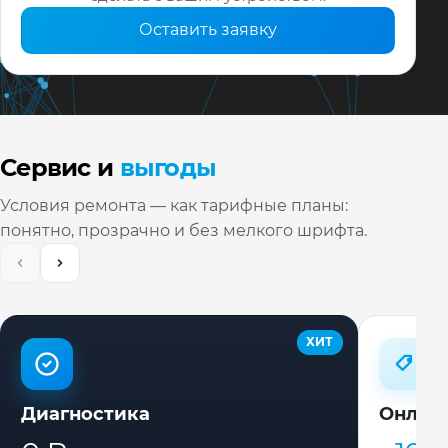
Оставить заявку
Сервис и
выгоды
Условия ремонта — как тарифные планы:
понятно, прозрачно и без мелкого шрифта.
ХИТ
Диагностика
Онлай