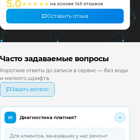
5.0
★★★★★
на основе 145 отзывов
❤️ Всех 
Оставить отзыв
Часто задаваемые вопросы
Короткие ответы до записи в сервис — без воды
и мелкого шрифта.
Задать вопрос
Диагностика платная?
01
Для клиентов, заказавших у нас ремонт