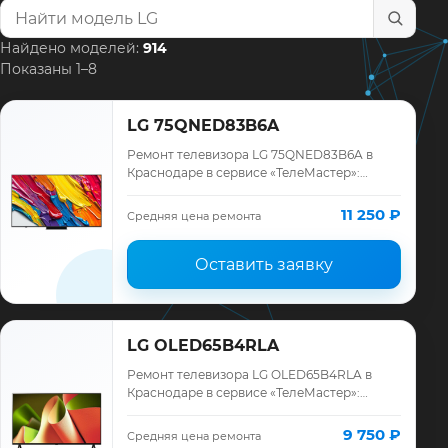
Найти модель телевизора
Найдено моделей:
914
Показаны 1–8
LG 75QNED83B6A
Ремонт телевизора LG 75QNED83B6A в
Краснодаре в сервисе «ТелеМастер»:
диагностика модели LG, смета до ремонта,
запчасти и гарантия до 12 месяцев.
11 250 ₽
Средняя цена ремонта
Оставить заявку
LG OLED65B4RLA
Ремонт телевизора LG OLED65B4RLA в
Краснодаре в сервисе «ТелеМастер»:
диагностика модели LG, смета до ремонта,
запчасти и гарантия до 12 месяцев.
9 750 ₽
Средняя цена ремонта