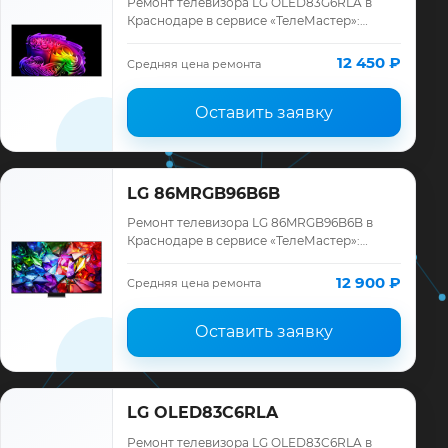
Ремонт телевизора LG OLED83G6RLA в
Краснодаре в сервисе «ТелеМастер»:
диагностика модели LG, смета до ремонта,
запчасти и гарантия до 12 месяцев.
12 450 ₽
Средняя цена ремонта
Оставить заявку
LG 86MRGB96B6B
Ремонт телевизора LG 86MRGB96B6B в
Краснодаре в сервисе «ТелеМастер»:
диагностика модели LG, смета до ремонта,
запчасти и гарантия до 12 месяцев.
12 900 ₽
Средняя цена ремонта
Оставить заявку
LG OLED83C6RLA
Ремонт телевизора LG OLED83C6RLA в