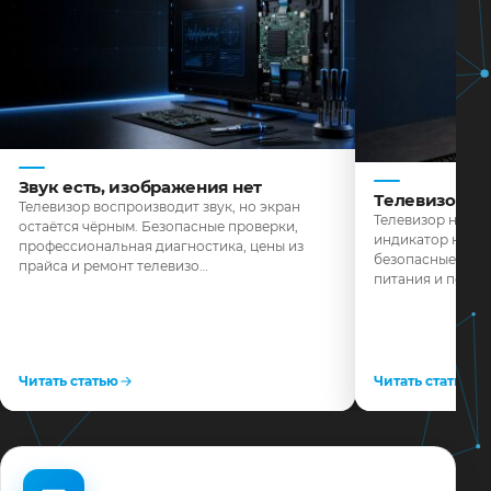
Звук есть, изображения нет
Телевизор н
Телевизор воспроизводит звук, но экран
Телевизор не реа
остаётся чёрным. Безопасные проверки,
индикатор не го
профессиональная диагностика, цены из
безопасные пров
прайса и ремонт телевизо…
питания и поряд
Читать статью
Читать статью