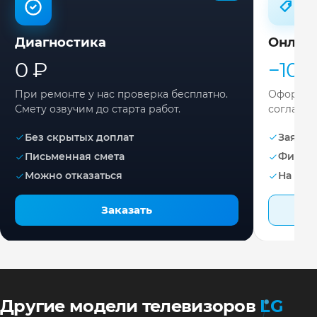
Диагностика
Онлай
0 ₽
−10%
При ремонте у нас проверка бесплатно.
Оформите
Смету озвучим до старта работ.
согласов
Без скрытых доплат
Заявка 
Письменная смета
Фикса
Можно отказаться
На раб
Заказать
Другие модели телевизоров
LG