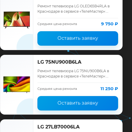
Ремонт телевизора LG OLED65B4RLA в
Краснодаре в сервисе «ТелеМастер»:
диагностика модели LG, смета до ремонта,
запчасти и гарантия до 12 месяцев.
9 750 ₽
Средняя цена ремонта
Оставить заявку
LG 75NU900B6LA
Ремонт телевизора LG 75NU900B6LA в
Краснодаре в сервисе «ТелеМастер»:
диагностика модели LG, смета до ремонта,
запчасти и гарантия до 12 месяцев.
11 250 ₽
Средняя цена ремонта
Оставить заявку
LG 27LB70006LA