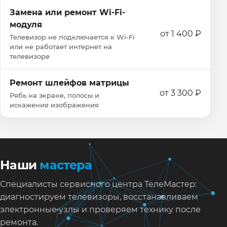
Замена или ремонт Wi‑Fi-
модуля
от 1 400 ₽
Телевизор не подключается к Wi‑Fi
или не работает интернет на
телевизоре
Ремонт шлейфов матрицы
от 3 300 ₽
Рябь на экране, полосы и
искажения изображения
Наши
мастера
Специалисты сервисного центра ТелеМастер:
диагностируем телевизоры, восстанавливаем
электронные узлы и проверяем технику после
ремонта.