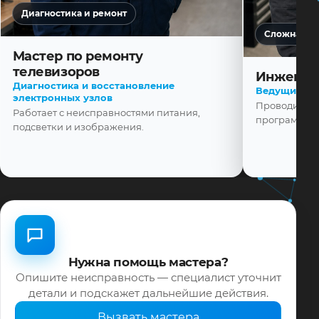
Диагностика и ремонт
Сложная ди
Мастер по ремонту
телевизоров
Инженер
Диагностика и восстановление
Ведущий ма
электронных узлов
Проводит диа
Работает с неисправностями питания,
программной
подсветки и изображения.
Нужна помощь мастера?
Опишите неисправность — специалист уточнит
детали и подскажет дальнейшие действия.
Вызвать мастера