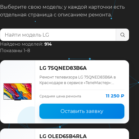
Выберите свою модель: у каждой карточки есть
отдельная страница с описанием ремонта.
Найти модель телевизора
Найдено моделей:
914
Показаны 1–8
LG 75QNED83B6A
Ремонт телевизора LG 75QNED83B6A в
Краснодаре в сервисе «ТелеМастер»:
диагностика модели LG, смета до ремонта,
запчасти и гарантия до 12 месяцев.
11 250 ₽
Средняя цена ремонта
Оставить заявку
LG OLED65B4RLA