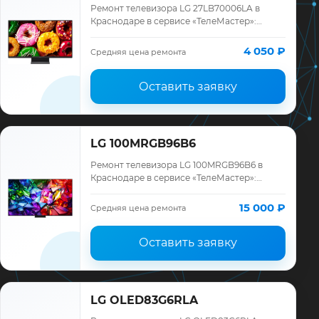
Ремонт телевизора LG 27LB70006LA в
Краснодаре в сервисе «ТелеМастер»:
диагностика модели LG, смета до ремонта,
запчасти и гарантия до 12 месяцев.
4 050 ₽
Средняя цена ремонта
Оставить заявку
LG 100MRGB96B6
Ремонт телевизора LG 100MRGB96B6 в
Краснодаре в сервисе «ТелеМастер»:
диагностика модели LG, смета до ремонта,
запчасти и гарантия до 12 месяцев.
15 000 ₽
Средняя цена ремонта
Оставить заявку
LG OLED83G6RLA