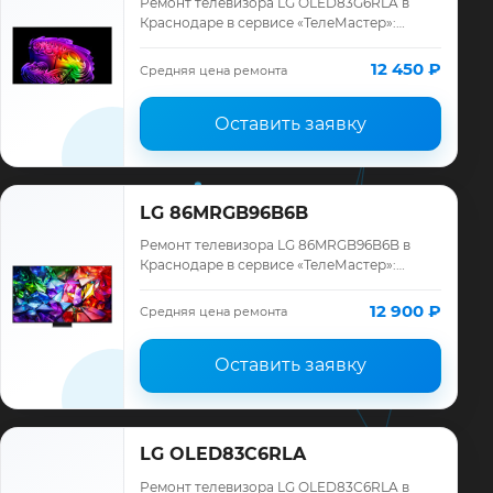
Ремонт телевизора LG OLED83G6RLA в
Краснодаре в сервисе «ТелеМастер»:
диагностика модели LG, смета до ремонта,
запчасти и гарантия до 12 месяцев.
12 450 ₽
Средняя цена ремонта
Оставить заявку
LG 86MRGB96B6B
Ремонт телевизора LG 86MRGB96B6B в
Краснодаре в сервисе «ТелеМастер»:
диагностика модели LG, смета до ремонта,
запчасти и гарантия до 12 месяцев.
12 900 ₽
Средняя цена ремонта
Оставить заявку
LG OLED83C6RLA
Ремонт телевизора LG OLED83C6RLA в