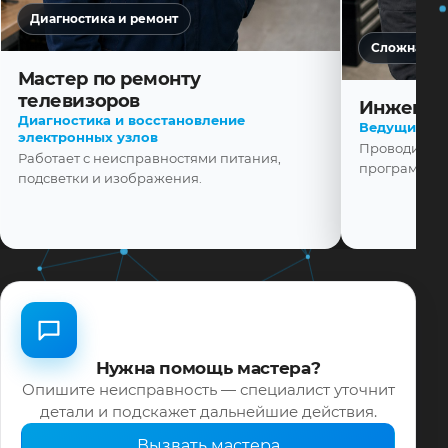
Диагностика и ремонт
Сложная ди
Мастер по ремонту
телевизоров
Инженер
Диагностика и восстановление
Ведущий ма
электронных узлов
Проводит диа
Работает с неисправностями питания,
программной
подсветки и изображения.
Нужна помощь мастера?
Опишите неисправность — специалист уточнит
детали и подскажет дальнейшие действия.
Вызвать мастера