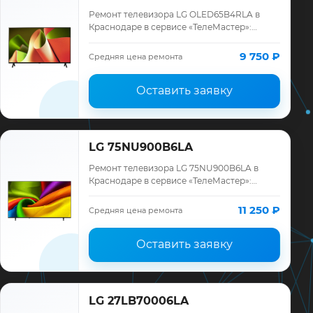
Ремонт телевизора LG OLED65B4RLA в
Краснодаре в сервисе «ТелеМастер»:
диагностика модели LG, смета до ремонта,
запчасти и гарантия до 12 месяцев.
9 750 ₽
Средняя цена ремонта
Оставить заявку
LG 75NU900B6LA
Ремонт телевизора LG 75NU900B6LA в
Краснодаре в сервисе «ТелеМастер»:
диагностика модели LG, смета до ремонта,
запчасти и гарантия до 12 месяцев.
11 250 ₽
Средняя цена ремонта
Оставить заявку
LG 27LB70006LA