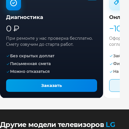
Диагностика
Онлай
0 ₽
−10%
При ремонте у нас проверка бесплатно.
Оформите
Смету озвучим до старта работ.
согласов
Без скрытых доплат
Заявка 
Письменная смета
Фикса
Можно отказаться
На раб
Заказать
Другие модели телевизоров
LG