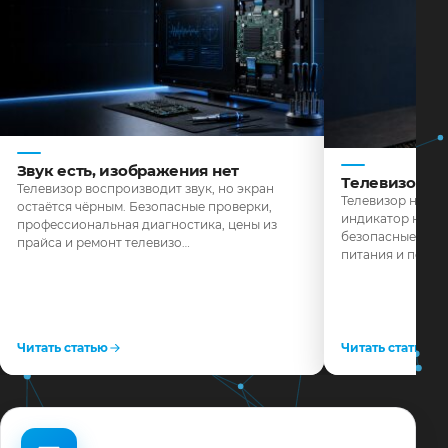
Звук есть, изображения нет
Телевизор н
Телевизор воспроизводит звук, но экран
Телевизор не реа
остаётся чёрным. Безопасные проверки,
индикатор не го
профессиональная диагностика, цены из
безопасные пров
прайса и ремонт телевизо…
питания и поряд
Читать статью
Читать статью