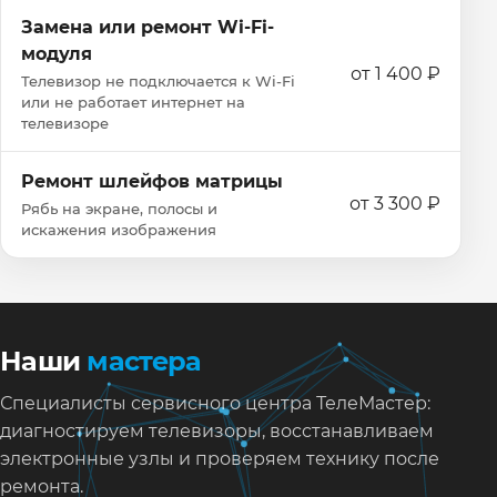
Замена или ремонт Wi‑Fi-
модуля
от 1 400 ₽
Телевизор не подключается к Wi‑Fi
или не работает интернет на
телевизоре
Ремонт шлейфов матрицы
от 3 300 ₽
Рябь на экране, полосы и
искажения изображения
Наши
мастера
Специалисты сервисного центра ТелеМастер:
диагностируем телевизоры, восстанавливаем
электронные узлы и проверяем технику после
ремонта.