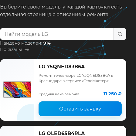
Выберите свою модель: у каждой карточки есть
отдельная страница с описанием ремонта.
Найти модель телевизора
Найдено моделей:
914
Показаны 1–8
LG 75QNED83B6A
Ремонт телевизора LG 75QNED83B6A в
Краснодаре в сервисе «ТелеМастер»:
диагностика модели LG, смета до ремонта,
запчасти и гарантия до 12 месяцев.
11 250 ₽
Средняя цена ремонта
Оставить заявку
LG OLED65B4RLA