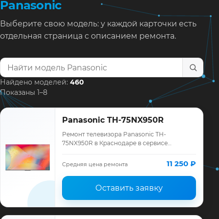
Panasonic
Выберите свою модель: у каждой карточки есть
отдельная страница с описанием ремонта.
Найти модель телевизора
Найдено моделей:
460
Показаны 1–8
Panasonic TH-75NX950R
Ремонт телевизора Panasonic TH-
75NX950R в Краснодаре в сервисе
«ТелеМастер»: диагностика модели
Panasonic, смета до ремонта, запчасти и
11 250 ₽
Средняя цена ремонта
гарантия до 12 мес…
Оставить заявку