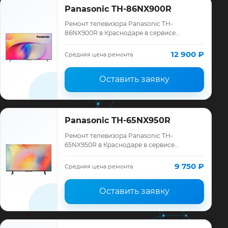
Panasonic TH-86NX900R
Ремонт телевизора Panasonic TH-
86NX900R в Краснодаре в сервисе
«ТелеМастер»: диагностика модели
Panasonic, смета до ремонта, запчасти и
12 900 ₽
Средняя цена ремонта
гарантия до 12 мес…
Оставить заявку
Panasonic TH-65NX950R
Ремонт телевизора Panasonic TH-
65NX950R в Краснодаре в сервисе
«ТелеМастер»: диагностика модели
Panasonic, смета до ремонта, запчасти и
9 750 ₽
Средняя цена ремонта
гарантия до 12 мес…
Оставить заявку