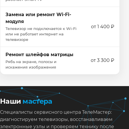
Замена или ремонт Wi‑Fi-
модуля
от 1 400 ₽
Телевизор не подключается к Wi‑Fi
или не работает интернет на
телевизоре
Ремонт шлейфов матрицы
от 3 300 ₽
Рябь на экране, полосы и
искажения изображения
Наши
мастера
Специалисты сервисного центра ТелеМастер:
диагностируем телевизоры, восстанавливаем
электронные узлы и проверяем технику после