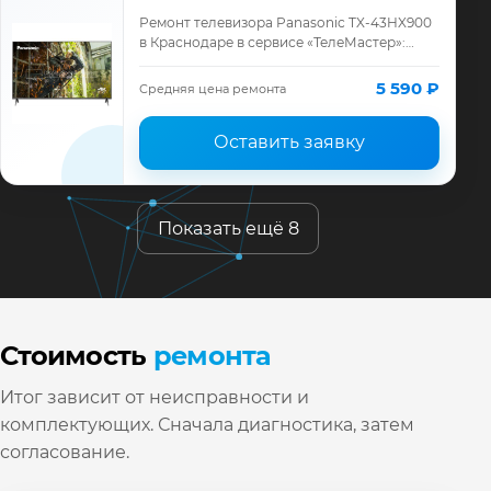
Ремонт телевизора Panasonic TX-43HX900
в Краснодаре в сервисе «ТелеМастер»:
диагностика модели Panasonic, смета до
ремонта, запчасти и гарантия до 12 меся…
5 590 ₽
Средняя цена ремонта
Оставить заявку
Показать ещё 8
Стоимость
ремонта
Итог зависит от неисправности и
комплектующих. Сначала диагностика, затем
согласование.