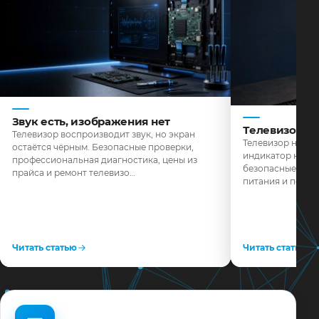
Звук есть, изображения нет
Телевизор н
Телевизор воспроизводит звук, но экран
Телевизор не реа
остаётся чёрным. Безопасные проверки,
индикатор не го
профессиональная диагностика, цены из
безопасные пров
прайса и ремонт телевизо…
питания и поряд
Читать статью
Читать статью