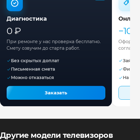
Диагностика
Онлай
0 ₽
−10%
При ремонте у нас проверка бесплатно.
Оформите
Смету озвучим до старта работ.
согласов
Без скрытых доплат
Заявка 
Письменная смета
Фикса
Можно отказаться
На раб
Заказать
Другие модели телевизоров