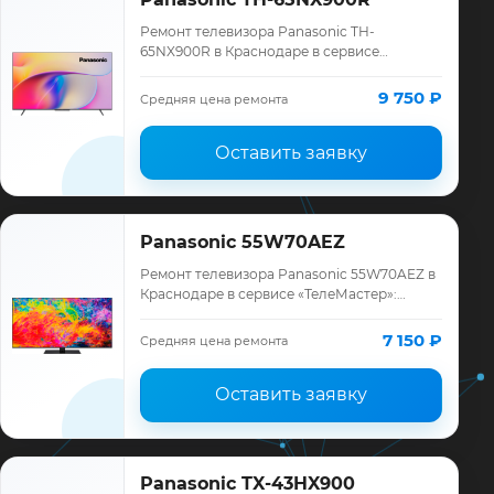
Ремонт телевизора Panasonic TH-
65NX900R в Краснодаре в сервисе
«ТелеМастер»: диагностика модели
Panasonic, смета до ремонта, запчасти и
9 750 ₽
Средняя цена ремонта
гарантия до 12 мес…
Оставить заявку
Panasonic 55W70AEZ
Ремонт телевизора Panasonic 55W70AEZ в
Краснодаре в сервисе «ТелеМастер»:
диагностика модели Panasonic, смета до
ремонта, запчасти и гарантия до 12
7 150 ₽
Средняя цена ремонта
месяце…
Оставить заявку
Panasonic TX-43HX900