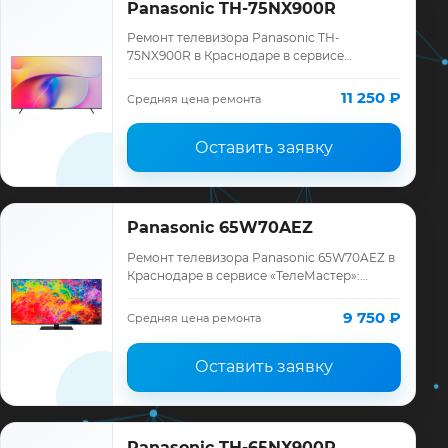
Panasonic TH-75NX900R
Ремонт телевизора Panasonic TH-
75NX900R в Краснодаре в сервисе
«ТелеМастер»: диагностика модели
Panasonic, смета до ремонта, запчасти и
11 250 ₽
Средняя цена ремонта
гарантия до 12 мес…
Оставить заявку
Panasonic 65W70AEZ
Ремонт телевизора Panasonic 65W70AEZ в
Краснодаре в сервисе «ТелеМастер»:
диагностика модели Panasonic, смета до
ремонта, запчасти и гарантия до 12
9 750 ₽
Средняя цена ремонта
месяце…
Оставить заявку
Panasonic TH-65NX900R