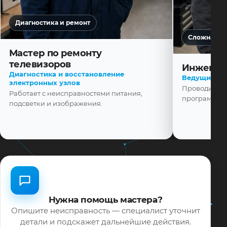
Диагностика и ремонт
Сложная ди
Мастер по ремонту
телевизоров
Инженер
Диагностика и восстановление
Ведущий ма
электронных узлов
Проводит диа
Работает с неисправностями питания,
программной
подсветки и изображения.
Нужна помощь мастера?
Опишите неисправность — специалист уточнит
детали и подскажет дальнейшие действия.