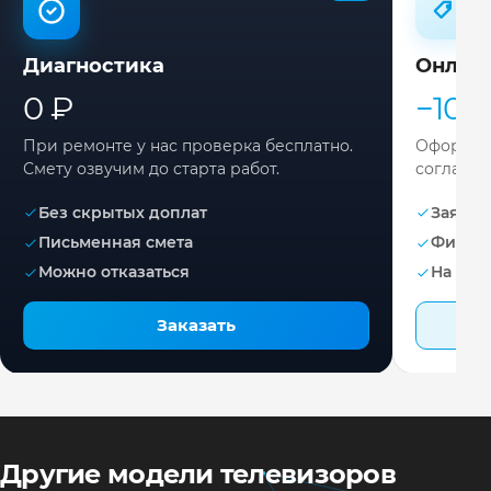
Диагностика
Онлай
0 ₽
−10%
При ремонте у нас проверка бесплатно.
Оформите
Смету озвучим до старта работ.
согласов
Без скрытых доплат
Заявка 
Письменная смета
Фикса
Можно отказаться
На раб
Заказать
Другие модели телевизоров