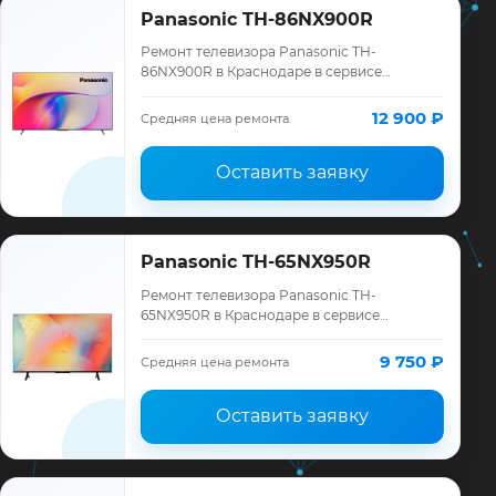
Panasonic TH-86NX900R
Ремонт телевизора Panasonic TH-
86NX900R в Краснодаре в сервисе
«ТелеМастер»: диагностика модели
Panasonic, смета до ремонта, запчасти и
12 900 ₽
Средняя цена ремонта
гарантия до 12 мес…
Оставить заявку
Panasonic TH-65NX950R
Ремонт телевизора Panasonic TH-
65NX950R в Краснодаре в сервисе
«ТелеМастер»: диагностика модели
Panasonic, смета до ремонта, запчасти и
9 750 ₽
Средняя цена ремонта
гарантия до 12 мес…
Оставить заявку