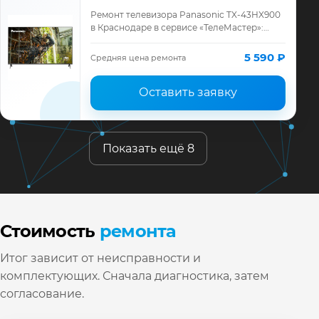
Ремонт телевизора Panasonic TX-43HX900
в Краснодаре в сервисе «ТелеМастер»:
диагностика модели Panasonic, смета до
ремонта, запчасти и гарантия до 12 меся…
5 590 ₽
Средняя цена ремонта
Оставить заявку
Показать ещё 8
Стоимость
ремонта
Итог зависит от неисправности и
комплектующих. Сначала диагностика, затем
согласование.