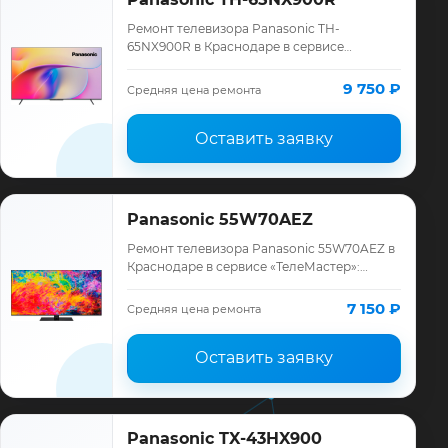
Ремонт телевизора Panasonic TH-
65NX900R в Краснодаре в сервисе
«ТелеМастер»: диагностика модели
Panasonic, смета до ремонта, запчасти и
9 750 ₽
Средняя цена ремонта
гарантия до 12 мес…
Оставить заявку
Panasonic 55W70AEZ
Ремонт телевизора Panasonic 55W70AEZ в
Краснодаре в сервисе «ТелеМастер»:
диагностика модели Panasonic, смета до
ремонта, запчасти и гарантия до 12
7 150 ₽
Средняя цена ремонта
месяце…
Оставить заявку
Panasonic TX-43HX900