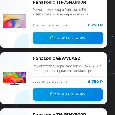
Panasonic TH-75NX900R
Ремонт телевизора Panasonic TH-
75NX900R в Краснодаре в сервисе
«ТелеМастер»: диагностика модели
Panasonic, смета до ремонта, запчасти и
11 250 ₽
Средняя цена ремонта
гарантия до 12 мес…
Оставить заявку
Panasonic 65W70AEZ
Ремонт телевизора Panasonic 65W70AEZ в
Краснодаре в сервисе «ТелеМастер»:
диагностика модели Panasonic, смета до
ремонта, запчасти и гарантия до 12
9 750 ₽
Средняя цена ремонта
месяце…
Оставить заявку
Panasonic TH-65NX900R