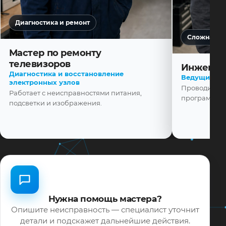
Диагностика и ремонт
Сложная ди
Мастер по ремонту
телевизоров
Инженер
Диагностика и восстановление
Ведущий ма
электронных узлов
Проводит диа
Работает с неисправностями питания,
программной
подсветки и изображения.
Нужна помощь мастера?
Опишите неисправность — специалист уточнит
детали и подскажет дальнейшие действия.