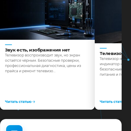
Звук есть, изображения нет
Телевизор н
Телевизор воспроизводит звук, но экран
Телевизор не реа
остаётся чёрным. Безопасные проверки,
индикатор не го
профессиональная диагностика, цены из
безопасные пров
прайса и ремонт телевизо…
питания и поряд
Читать статью
Читать статью