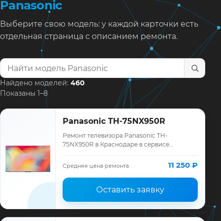
Panasonic
Выберите свою модель: у каждой карточки есть
отдельная страница с описанием ремонта.
Найти модель телевизора
Найдено моделей:
460
Показаны 1–8
Panasonic TH-75NX950R
Ремонт телевизора Panasonic TH-
75NX950R в Краснодаре в сервисе
«ТелеМастер»: диагностика модели
Panasonic, смета до ремонта, запчасти и
11 250 ₽
Средняя цена ремонта
гарантия до 12 мес…
Оставить заявку