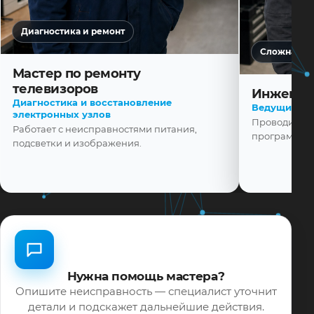
Диагностика и ремонт
Сложная ди
Мастер по ремонту
телевизоров
Инженер
Диагностика и восстановление
Ведущий ма
электронных узлов
Проводит диа
Работает с неисправностями питания,
программной
подсветки и изображения.
Нужна помощь мастера?
Опишите неисправность — специалист уточнит
детали и подскажет дальнейшие действия.