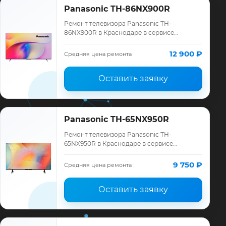
Panasonic TH-86NX900R
Ремонт телевизора Panasonic TH-
86NX900R в Краснодаре в сервисе
«ТелеМастер»: диагностика модели
Panasonic, смета до ремонта, запчасти и
12 900 ₽
Средняя цена ремонта
гарантия до 12 мес…
Оставить заявку
Panasonic TH-65NX950R
Ремонт телевизора Panasonic TH-
65NX950R в Краснодаре в сервисе
«ТелеМастер»: диагностика модели
Panasonic, смета до ремонта, запчасти и
9 750 ₽
Средняя цена ремонта
гарантия до 12 мес…
Оставить заявку