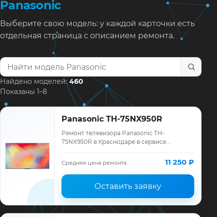
Panasonic
Выберите свою модель: у каждой карточки есть
отдельная страница с описанием ремонта.
Найти модель телевизора
Найдено моделей:
460
Показаны 1–8
Panasonic TH-75NX950R
Ремонт телевизора Panasonic TH-
75NX950R в Краснодаре в сервисе
«ТелеМастер»: диагностика модели
Panasonic, смета до ремонта, запчасти и
11 250 ₽
Средняя цена ремонта
гарантия до 12 мес…
Оставить заявку