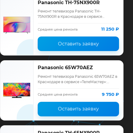
Panasonic TH-75NX900R
Ремонт телевизора Panasonic TH-
75NX900R в Краснодаре в сервисе
«ТелеМастер»: диагностика модели
Panasonic, смета до ремонта, запчасти и
11 250 ₽
Средняя цена ремонта
гарантия до 12 мес…
Оставить заявку
Panasonic 65W70AEZ
Ремонт телевизора Panasonic 65W70AEZ в
Краснодаре в сервисе «ТелеМастер»:
диагностика модели Panasonic, смета до
ремонта, запчасти и гарантия до 12
9 750 ₽
Средняя цена ремонта
месяце…
Оставить заявку
Panasonic TH-65NX900R