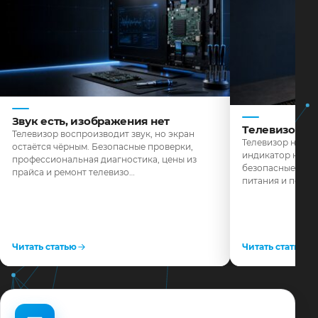
Звук есть, изображения нет
Телевизор н
Телевизор воспроизводит звук, но экран
Телевизор не реа
остаётся чёрным. Безопасные проверки,
индикатор не го
профессиональная диагностика, цены из
безопасные пров
прайса и ремонт телевизо…
питания и поряд
Читать статью
Читать статью