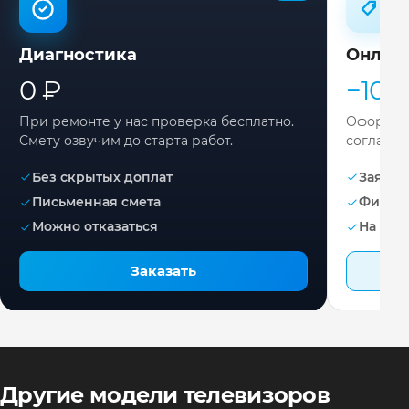
Диагностика
Онлай
0 ₽
−10%
При ремонте у нас проверка бесплатно.
Оформите
Смету озвучим до старта работ.
согласов
Без скрытых доплат
Заявка 
Письменная смета
Фикса
Можно отказаться
На раб
Заказать
Другие модели телевизоров