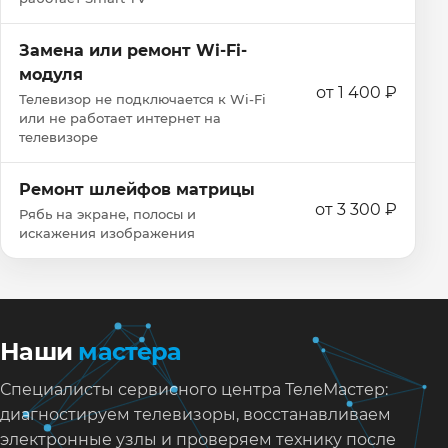
Замена или ремонт Wi‑Fi-
модуля
от 1 400 ₽
Телевизор не подключается к Wi‑Fi
или не работает интернет на
телевизоре
Ремонт шлейфов матрицы
от 3 300 ₽
Рябь на экране, полосы и
искажения изображения
Наши
мастера
Специалисты сервисного центра ТелеМастер:
диагностируем телевизоры, восстанавливаем
электронные узлы и проверяем технику после