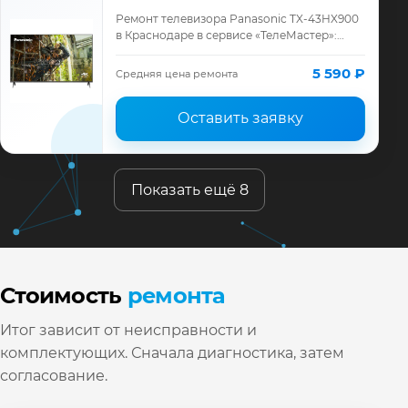
Ремонт телевизора Panasonic TX-43HX900
в Краснодаре в сервисе «ТелеМастер»:
диагностика модели Panasonic, смета до
ремонта, запчасти и гарантия до 12 меся…
5 590 ₽
Средняя цена ремонта
Оставить заявку
Показать ещё 8
Стоимость
ремонта
Итог зависит от неисправности и
комплектующих. Сначала диагностика, затем
согласование.