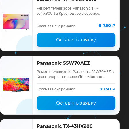
Ремонт телевизора Panasonic TH-
65NX900R в Краснодаре в сервисе
«ТелеМастер»: диагностика модели
Panasonic, смета до ремонта, запчасти и
9 750 ₽
Средняя цена ремонта
гарантия до 12 мес…
Оставить заявку
Panasonic 55W70AEZ
Ремонт телевизора Panasonic 55W70AEZ в
Краснодаре в сервисе «ТелеМастер»:
диагностика модели Panasonic, смета до
ремонта, запчасти и гарантия до 12
7 150 ₽
Средняя цена ремонта
месяце…
Оставить заявку
Panasonic TX-43HX900