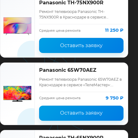
Panasonic TH-75NX900R
Ремонт телевизора Panasonic TH-
75NX900R в Краснодаре в сервисе
«ТелеМастер»: диагностика модели
Panasonic, смета до ремонта, запчасти и
11 250 ₽
Средняя цена ремонта
гарантия до 12 мес…
Оставить заявку
Panasonic 65W70AEZ
Ремонт телевизора Panasonic 65W70AEZ в
Краснодаре в сервисе «ТелеМастер»:
диагностика модели Panasonic, смета до
ремонта, запчасти и гарантия до 12
9 750 ₽
Средняя цена ремонта
месяце…
Оставить заявку
Panasonic TH-65NX900R