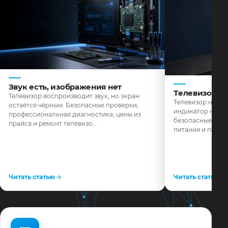
Звук есть, изображения нет
Телевизор н
Телевизор воспроизводит звук, но экран
Телевизор не реа
остаётся чёрным. Безопасные проверки,
индикатор не го
профессиональная диагностика, цены из
безопасные пров
прайса и ремонт телевизо…
питания и поряд
Читать статью
Читать статью