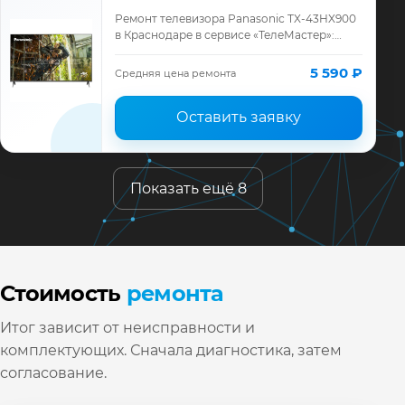
Ремонт телевизора Panasonic TX-43HX900
в Краснодаре в сервисе «ТелеМастер»:
диагностика модели Panasonic, смета до
ремонта, запчасти и гарантия до 12 меся…
5 590 ₽
Средняя цена ремонта
Оставить заявку
Показать ещё 8
Стоимость
ремонта
Итог зависит от неисправности и
комплектующих. Сначала диагностика, затем
согласование.