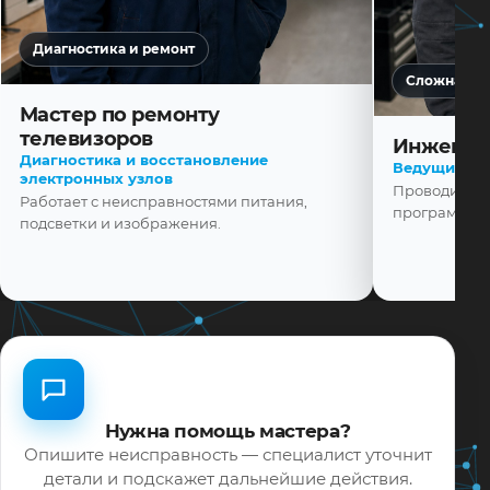
Диагностика и ремонт
Сложная ди
Мастер по ремонту
телевизоров
Инженер
Диагностика и восстановление
Ведущий ма
электронных узлов
Проводит диа
Работает с неисправностями питания,
программной
подсветки и изображения.
Нужна помощь мастера?
Опишите неисправность — специалист уточнит
детали и подскажет дальнейшие действия.