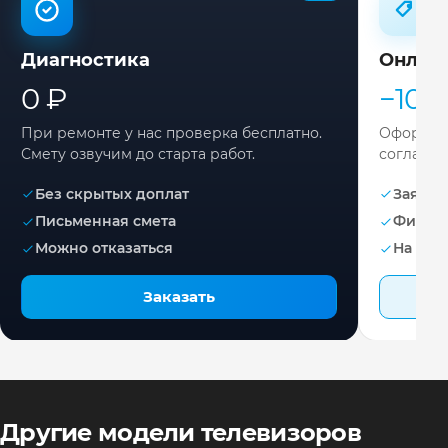
Диагностика
Онлай
0 ₽
−10%
При ремонте у нас проверка бесплатно.
Оформите
Смету озвучим до старта работ.
согласов
Без скрытых доплат
Заявка 
Письменная смета
Фикса
Можно отказаться
На раб
Заказать
Другие модели телевизоров