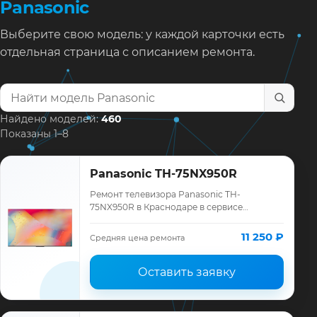
Panasonic
Выберите свою модель: у каждой карточки есть
отдельная страница с описанием ремонта.
Найти модель телевизора
Найдено моделей:
460
Показаны 1–8
Panasonic TH-75NX950R
Ремонт телевизора Panasonic TH-
75NX950R в Краснодаре в сервисе
«ТелеМастер»: диагностика модели
Panasonic, смета до ремонта, запчасти и
11 250 ₽
Средняя цена ремонта
гарантия до 12 мес…
Оставить заявку