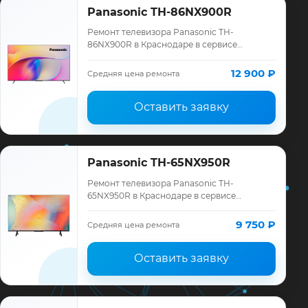
Panasonic TH-86NX900R
Ремонт телевизора Panasonic TH-
86NX900R в Краснодаре в сервисе
«ТелеМастер»: диагностика модели
Panasonic, смета до ремонта, запчасти и
12 900 ₽
Средняя цена ремонта
гарантия до 12 мес…
Оставить заявку
Panasonic TH-65NX950R
Ремонт телевизора Panasonic TH-
65NX950R в Краснодаре в сервисе
«ТелеМастер»: диагностика модели
Panasonic, смета до ремонта, запчасти и
9 750 ₽
Средняя цена ремонта
гарантия до 12 мес…
Оставить заявку