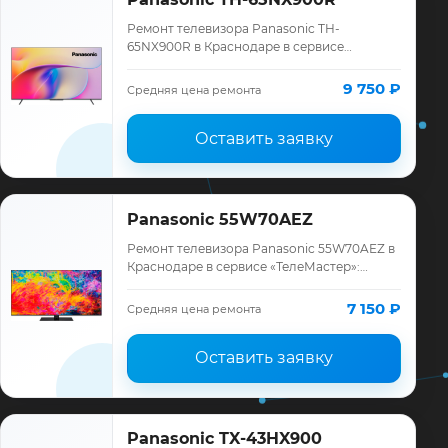
Ремонт телевизора Panasonic TH-
65NX900R в Краснодаре в сервисе
«ТелеМастер»: диагностика модели
Panasonic, смета до ремонта, запчасти и
9 750 ₽
Средняя цена ремонта
гарантия до 12 мес…
Оставить заявку
Panasonic 55W70AEZ
Ремонт телевизора Panasonic 55W70AEZ в
Краснодаре в сервисе «ТелеМастер»:
диагностика модели Panasonic, смета до
ремонта, запчасти и гарантия до 12
7 150 ₽
Средняя цена ремонта
месяце…
Оставить заявку
Panasonic TX-43HX900