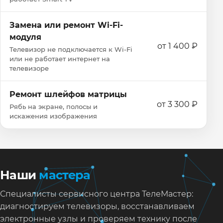
Замена или ремонт Wi‑Fi-
модуля
от 1 400 ₽
Телевизор не подключается к Wi‑Fi
или не работает интернет на
телевизоре
Ремонт шлейфов матрицы
от 3 300 ₽
Рябь на экране, полосы и
искажения изображения
Наши
мастера
Специалисты сервисного центра ТелеМастер:
диагностируем телевизоры, восстанавливаем
электронные узлы и проверяем технику после