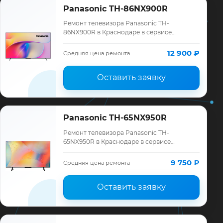
Panasonic TH-86NX900R
Ремонт телевизора Panasonic TH-
86NX900R в Краснодаре в сервисе
«ТелеМастер»: диагностика модели
Panasonic, смета до ремонта, запчасти и
12 900 ₽
Средняя цена ремонта
гарантия до 12 мес…
Оставить заявку
Panasonic TH-65NX950R
Ремонт телевизора Panasonic TH-
65NX950R в Краснодаре в сервисе
«ТелеМастер»: диагностика модели
Panasonic, смета до ремонта, запчасти и
9 750 ₽
Средняя цена ремонта
гарантия до 12 мес…
Оставить заявку