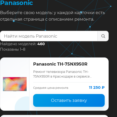
Panasonic
Выберите свою модель: у каждой карточки есть
отдельная страница с описанием ремонта.
Найти модель телевизора
Найдено моделей:
460
Показаны 1–8
Panasonic TH-75NX950R
Ремонт телевизора Panasonic TH-
75NX950R в Краснодаре в сервисе
«ТелеМастер»: диагностика модели
Panasonic, смета до ремонта, запчасти и
11 250 ₽
Средняя цена ремонта
гарантия до 12 мес…
Оставить заявку