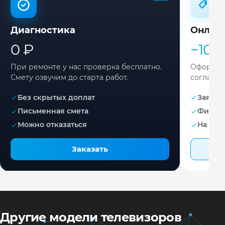
Диагностика
Онлай
0 ₽
−10%
При ремонте у нас проверка бесплатно.
Оформите
Смету озвучим до старта работ.
согласов
Без скрытых доплат
Заявка 
Письменная смета
Фикса
Можно отказаться
На раб
Заказать
Другие модели телевизоров