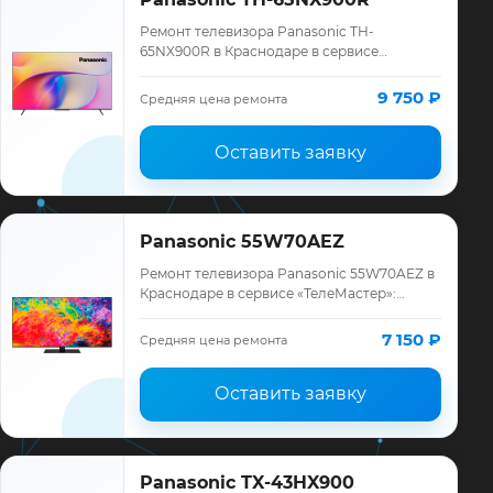
Ремонт телевизора Panasonic TH-
65NX900R в Краснодаре в сервисе
«ТелеМастер»: диагностика модели
Panasonic, смета до ремонта, запчасти и
9 750 ₽
Средняя цена ремонта
гарантия до 12 мес…
Оставить заявку
Panasonic 55W70AEZ
Ремонт телевизора Panasonic 55W70AEZ в
Краснодаре в сервисе «ТелеМастер»:
диагностика модели Panasonic, смета до
ремонта, запчасти и гарантия до 12
7 150 ₽
Средняя цена ремонта
месяце…
Оставить заявку
Panasonic TX-43HX900