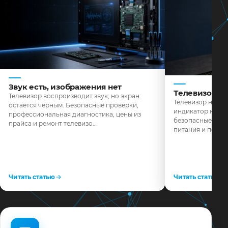
Звук есть, изображения нет
Телевизор н
Телевизор воспроизводит звук, но экран
Телевизор не реа
остаётся чёрным. Безопасные проверки,
индикатор не го
профессиональная диагностика, цены из
безопасные пров
прайса и ремонт телевизо…
питания и поряд
Читать статью
Читать статью