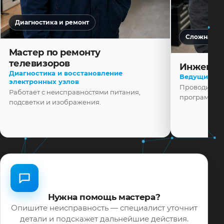
Диагностика и ремонт
Сложная ди
Мастер по ремонту
телевизоров
Инженер
Диагностика и восстановление
Ведущий ма
электронных узлов
Проводит диа
Работает с неисправностями питания,
программной
подсветки и изображения.
Нужна помощь мастера?
Опишите неисправность — специалист уточнит
детали и подскажет дальнейшие действия.