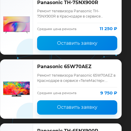
Panasonic TH-75NX900R
Ремонт телевизора Panasonic TH-
75NX900R в Краснодаре в сервисе
«ТелеМастер»: диагностика модели
Panasonic, смета до ремонта, запчасти и
11 250 ₽
Средняя цена ремонта
гарантия до 12 мес…
Оставить заявку
Panasonic 65W70AEZ
Ремонт телевизора Panasonic 65W70AEZ в
Краснодаре в сервисе «ТелеМастер»:
диагностика модели Panasonic, смета до
ремонта, запчасти и гарантия до 12
9 750 ₽
Средняя цена ремонта
месяце…
Оставить заявку
Panasonic TH-65NX900R