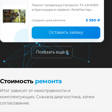
Ремонт телевизора Panasonic TX-43HX900
в Краснодаре в сервисе «ТелеМастер»:
диагностика модели Panasonic, смета до
ремонта, запчасти и гарантия до 12 меся…
5 590 ₽
Средняя цена ремонта
Оставить заявку
Показать ещё 8
Стоимость
ремонта
Итог зависит от неисправности и
комплектующих. Сначала диагностика, затем
согласование.