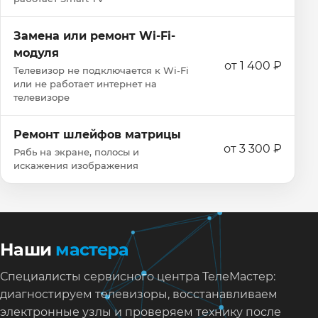
Замена или ремонт Wi‑Fi-
модуля
от 1 400 ₽
Телевизор не подключается к Wi‑Fi
или не работает интернет на
телевизоре
Ремонт шлейфов матрицы
от 3 300 ₽
Рябь на экране, полосы и
искажения изображения
Наши
мастера
Специалисты сервисного центра ТелеМастер:
диагностируем телевизоры, восстанавливаем
электронные узлы и проверяем технику после