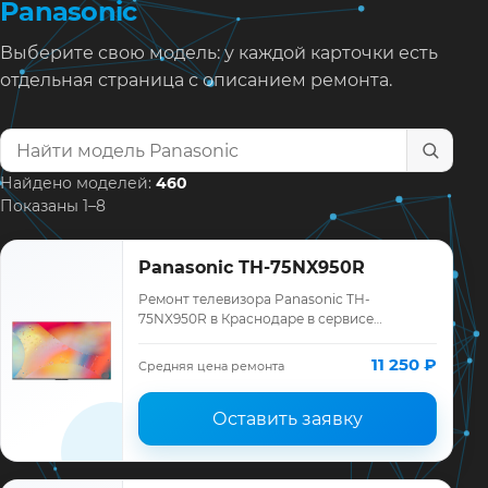
Panasonic
Выберите свою модель: у каждой карточки есть
отдельная страница с описанием ремонта.
Найти модель телевизора
Найдено моделей:
460
Показаны 1–8
Panasonic TH-75NX950R
Ремонт телевизора Panasonic TH-
75NX950R в Краснодаре в сервисе
«ТелеМастер»: диагностика модели
Panasonic, смета до ремонта, запчасти и
11 250 ₽
Средняя цена ремонта
гарантия до 12 мес…
Оставить заявку