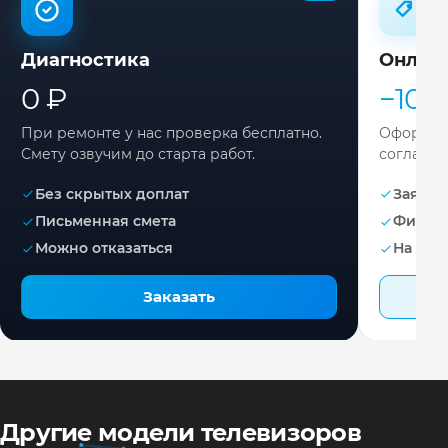
Диагностика
Онлай
0 ₽
−10%
При ремонте у нас проверка бесплатно.
Оформите
Смету озвучим до старта работ.
согласов
Без скрытых доплат
Заявка 
Письменная смета
Фикса
Можно отказаться
На раб
Заказать
Другие модели телевизоров