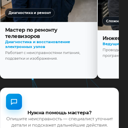
Диагностика и ремонт
Сложная ди
Мастер по ремонту
телевизоров
Инженер
Диагностика и восстановление
Ведущий ма
электронных узлов
Проводит диа
Работает с неисправностями питания,
программной
подсветки и изображения.
Нужна помощь мастера?
Опишите неисправность — специалист уточнит
детали и подскажет дальнейшие действия.