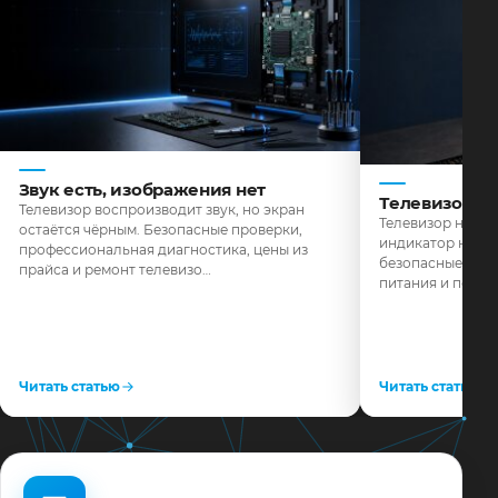
Звук есть, изображения нет
Телевизор н
Телевизор воспроизводит звук, но экран
Телевизор не реа
остаётся чёрным. Безопасные проверки,
индикатор не го
профессиональная диагностика, цены из
безопасные пров
прайса и ремонт телевизо…
питания и поряд
Читать статью
Читать статью