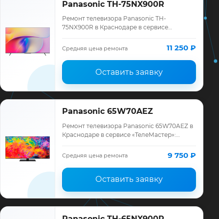
Panasonic TH-75NX900R
Ремонт телевизора Panasonic TH-
75NX900R в Краснодаре в сервисе
«ТелеМастер»: диагностика модели
Panasonic, смета до ремонта, запчасти и
11 250 ₽
Средняя цена ремонта
гарантия до 12 мес…
Оставить заявку
Panasonic 65W70AEZ
Ремонт телевизора Panasonic 65W70AEZ в
Краснодаре в сервисе «ТелеМастер»:
диагностика модели Panasonic, смета до
ремонта, запчасти и гарантия до 12
9 750 ₽
Средняя цена ремонта
месяце…
Оставить заявку
Panasonic TH-65NX900R