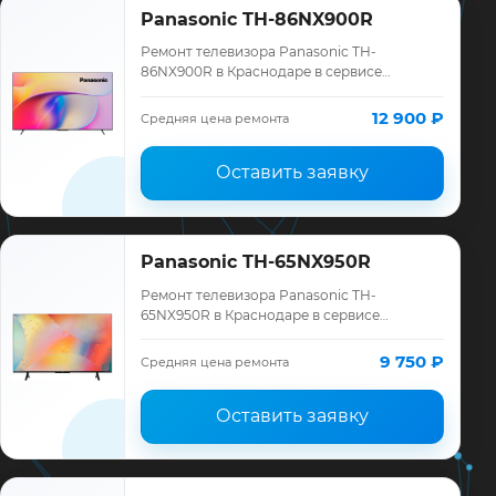
Panasonic TH-86NX900R
Ремонт телевизора Panasonic TH-
86NX900R в Краснодаре в сервисе
«ТелеМастер»: диагностика модели
Panasonic, смета до ремонта, запчасти и
12 900 ₽
Средняя цена ремонта
гарантия до 12 мес…
Оставить заявку
Panasonic TH-65NX950R
Ремонт телевизора Panasonic TH-
65NX950R в Краснодаре в сервисе
«ТелеМастер»: диагностика модели
Panasonic, смета до ремонта, запчасти и
9 750 ₽
Средняя цена ремонта
гарантия до 12 мес…
Оставить заявку