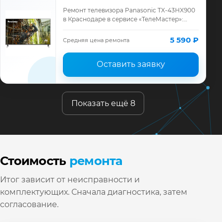
Ремонт телевизора Panasonic TX-43HX900
в Краснодаре в сервисе «ТелеМастер»:
диагностика модели Panasonic, смета до
ремонта, запчасти и гарантия до 12 меся…
5 590 ₽
Средняя цена ремонта
Оставить заявку
Показать ещё 8
Стоимость
ремонта
Итог зависит от неисправности и
комплектующих. Сначала диагностика, затем
согласование.