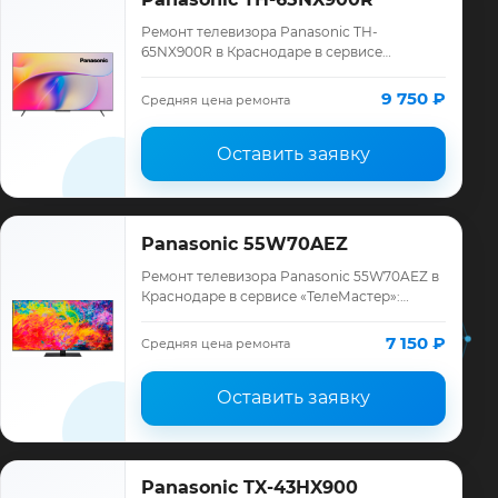
Ремонт телевизора Panasonic TH-
65NX900R в Краснодаре в сервисе
«ТелеМастер»: диагностика модели
Panasonic, смета до ремонта, запчасти и
9 750 ₽
Средняя цена ремонта
гарантия до 12 мес…
Оставить заявку
Panasonic 55W70AEZ
Ремонт телевизора Panasonic 55W70AEZ в
Краснодаре в сервисе «ТелеМастер»:
диагностика модели Panasonic, смета до
ремонта, запчасти и гарантия до 12
7 150 ₽
Средняя цена ремонта
месяце…
Оставить заявку
Panasonic TX-43HX900