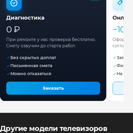
Диагностика
Онлай
0 ₽
−10%
При ремонте у нас проверка бесплатно.
Оформите
Смету озвучим до старта работ.
согласов
Без скрытых доплат
Заявка 
Письменная смета
Фикса
Можно отказаться
На раб
Заказать
Другие модели телевизоров