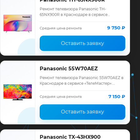
Ремонт телевизора Panasonic TH-
65NX900R в Краснодаре в сервисе
«ТелеМастер»: диагностика модели
Panasonic, смета до ремонта, запчасти и
9 750 ₽
Средняя цена ремонта
гарантия до 12 мес…
Оставить заявку
Panasonic 55W70AEZ
Ремонт телевизора Panasonic 55W70AEZ в
Краснодаре в сервисе «ТелеМастер»:
диагностика модели Panasonic, смета до
ремонта, запчасти и гарантия до 12
7 150 ₽
Средняя цена ремонта
месяце…
Оставить заявку
Panasonic TX-43HX900