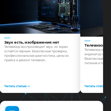
Звук есть, изображения нет
Телевизор н
Телевизор воспроизводит звук, но экран
Телевизор не реа
остаётся чёрным. Безопасные проверки,
индикатор не го
профессиональная диагностика, цены из
безопасные пров
прайса и ремонт телевизо…
питания и поряд
Читать статью
Читать статью