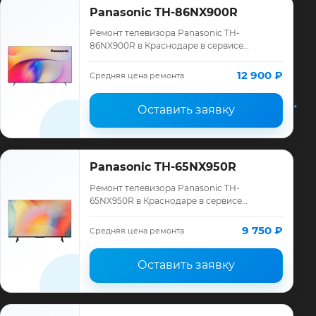
Panasonic TH-86NX900R
Ремонт телевизора Panasonic TH-
86NX900R в Краснодаре в сервисе
«ТелеМастер»: диагностика модели
Panasonic, смета до ремонта, запчасти и
12 900 ₽
Средняя цена ремонта
гарантия до 12 мес…
Оставить заявку
Panasonic TH-65NX950R
Ремонт телевизора Panasonic TH-
65NX950R в Краснодаре в сервисе
«ТелеМастер»: диагностика модели
Panasonic, смета до ремонта, запчасти и
9 750 ₽
Средняя цена ремонта
гарантия до 12 мес…
Оставить заявку