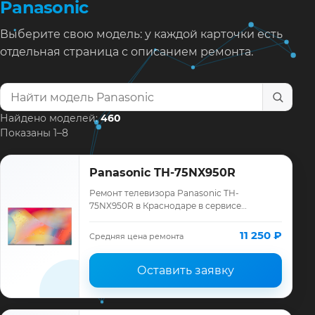
Panasonic
Выберите свою модель: у каждой карточки есть
отдельная страница с описанием ремонта.
Найти модель телевизора
Найдено моделей:
460
Показаны 1–8
Panasonic TH-75NX950R
Ремонт телевизора Panasonic TH-
75NX950R в Краснодаре в сервисе
«ТелеМастер»: диагностика модели
Panasonic, смета до ремонта, запчасти и
11 250 ₽
Средняя цена ремонта
гарантия до 12 мес…
Оставить заявку