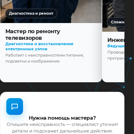
Диагностика и ремонт
Сложная ди
Мастер по ремонту
телевизоров
Инженер
Диагностика и восстановление
Ведущий ма
электронных узлов
Проводит диа
Работает с неисправностями питания,
программной
подсветки и изображения.
Нужна помощь мастера?
Опишите неисправность — специалист уточнит
детали и подскажет дальнейшие действия.