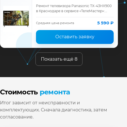
Ремонт телевизора Panasonic TX-43HX900
в Краснодаре в сервисе «ТелеМастер»:
диагностика модели Panasonic, смета до
ремонта, запчасти и гарантия до 12 меся…
5 590 ₽
Средняя цена ремонта
Оставить заявку
Показать ещё 8
Стоимость
ремонта
Итог зависит от неисправности и
комплектующих. Сначала диагностика, затем
согласование.