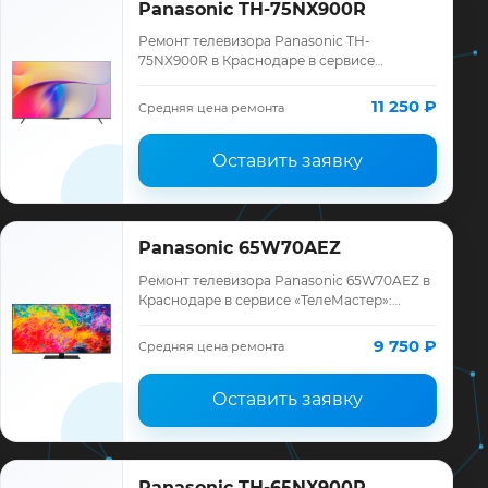
Panasonic TH-75NX900R
Ремонт телевизора Panasonic TH-
75NX900R в Краснодаре в сервисе
«ТелеМастер»: диагностика модели
Panasonic, смета до ремонта, запчасти и
11 250 ₽
Средняя цена ремонта
гарантия до 12 мес…
Оставить заявку
Panasonic 65W70AEZ
Ремонт телевизора Panasonic 65W70AEZ в
Краснодаре в сервисе «ТелеМастер»:
диагностика модели Panasonic, смета до
ремонта, запчасти и гарантия до 12
9 750 ₽
Средняя цена ремонта
месяце…
Оставить заявку
Panasonic TH-65NX900R