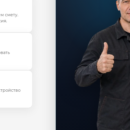
м смету.
ия.
овать
стройство