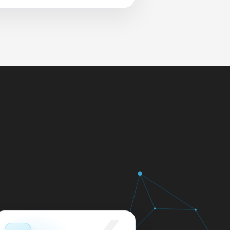
 и сеть перед выдачей.
яем в день обращения.
кажем ориентир по сроку и
м.
12 месяцев.