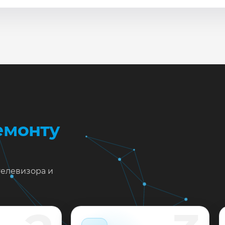
сле ремонта мастер проверяет изображение, звук, порты
повые неисправности при наличии деталей часто устран
жен ремонт Panasonic TX-55FX620 в Краснодаре?
тавьте заявку или позвоните: укажите симптомы — подс
пишем на диагностику в мастерской или с выездом на до
 выполненные работы выдаём документы и гарантию до 
емонту
телевизора и