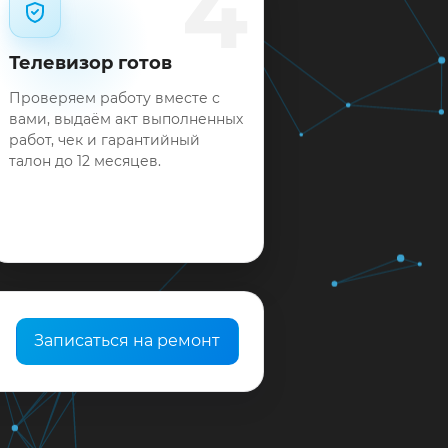
4
Телевизор готов
Проверяем работу вместе с
вами, выдаём акт выполненных
работ, чек и гарантийный
талон до 12 месяцев.
Записаться на ремонт