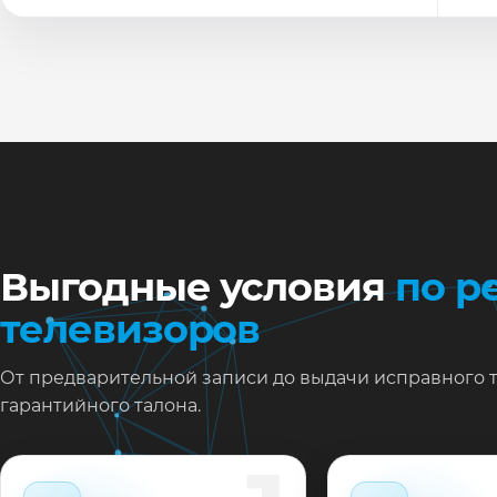
По
Ти
Ну
Ос
за
На
Выгодные условия
по р
телевизоров
От предварительной записи до выдачи исправного 
гарантийного талона.