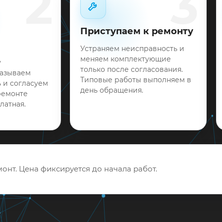
2
3
Приступаем к ремонту
Устраняем неисправность и
меняем комплектующие
у
только после согласования.
называем
Типовые работы выполняем в
 и согласуем
день обращения.
ремонте
латная.
онт. Цена фиксируется до начала работ.