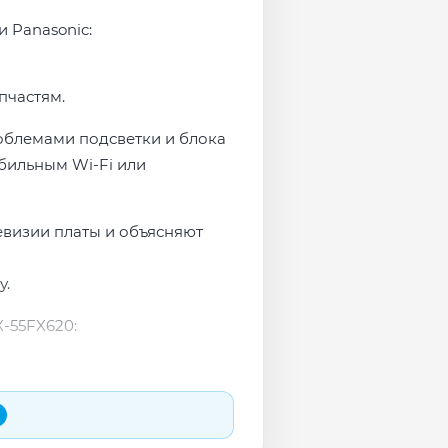
и Panasonic:
пчастям.
роблемами подсветки и блока
бильным Wi-Fi или
евизии платы и объясняют
у.
-55FX620: