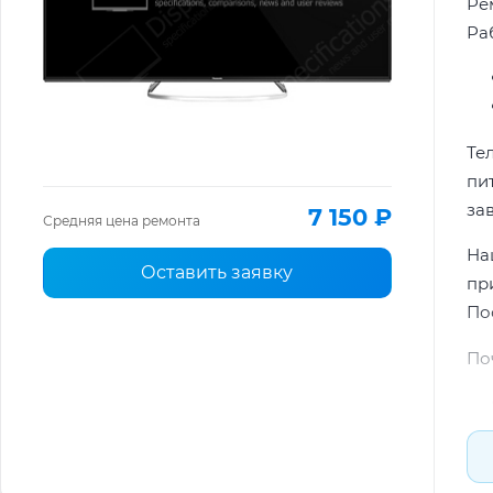
Ре
Ра
Те
пи
за
7 150 ₽
Средняя цена ремонта
На
Оставить заявку
пр
По
По