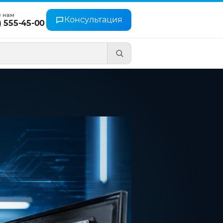
е нам
Консультация
) 555-45-00