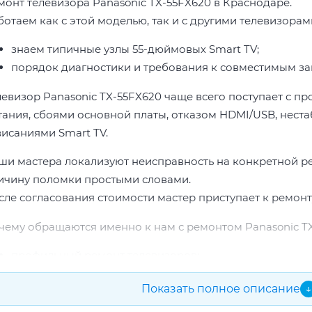
монт телевизора Panasonic TX-55FX620 в Краснодаре.
ботаем как с этой моделью, так и с другими телевизорам
знаем типичные узлы 55-дюймовых Smart TV;
порядок диагностики и требования к совместимым за
левизор Panasonic TX-55FX620 чаще всего поступает с п
тания, сбоями основной платы, отказом HDMI/USB, неста
висаниями Smart TV.
ши мастера локализуют неисправность на конкретной р
ичину поломки простыми словами.
сле согласования стоимости мастер приступает к ремонт
чему обращаются именно к нам с ремонтом Panasonic TX
профильный ремонт телевизоров;
опыт по бренду Panasonic;
Показать полное описание
↓
прозрачная смета до начала работ;
подбор проверенных комплектующих.