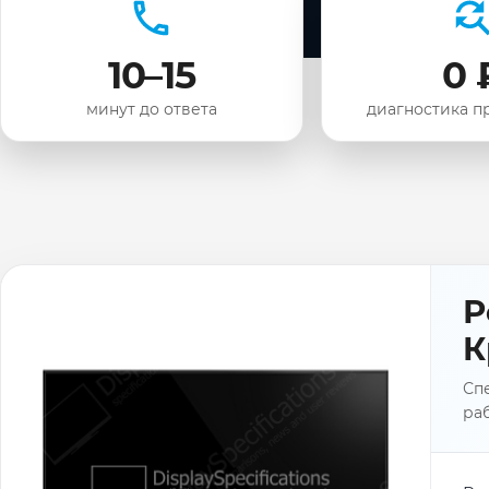
10–15
0 
минут до ответа
диагностика п
Р
К
Спе
раб