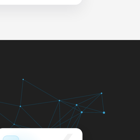
 и сеть перед выдачей.
яем в день обращения.
кажем ориентир по сроку и
м.
12 месяцев.