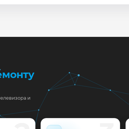
сле ремонта мастер проверяет изображение, звук, порты
повые неисправности при наличии деталей часто устран
жен ремонт Panasonic TX-55FX633 в Краснодаре?
тавьте заявку или позвоните: укажите симптомы — подс
пишем на диагностику в мастерской или с выездом на до
 выполненные работы выдаём документы и гарантию до 
емонту
телевизора и