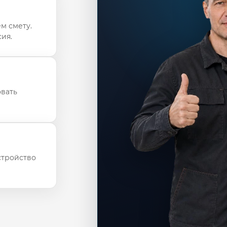
м смету.
ия.
овать
стройство