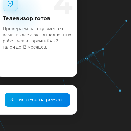
4
Телевизор готов
Проверяем работу вместе с
вами, выдаём акт выполненных
работ, чек и гарантийный
талон до 12 месяцев.
Записаться на ремонт