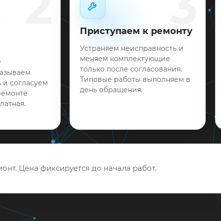
2
3
Приступаем к ремонту
Устраняем неисправность и
меняем комплектующие
у
только после согласования.
называем
Типовые работы выполняем в
 и согласуем
день обращения.
ремонте
латная.
онт. Цена фиксируется до начала работ.