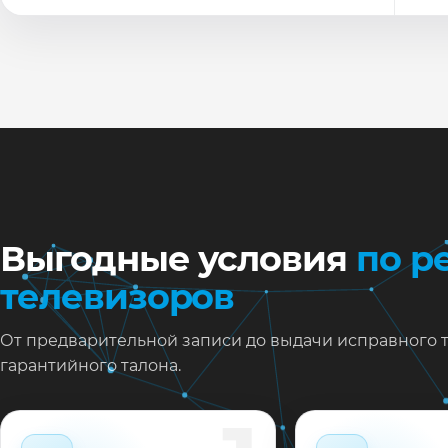
По
Ти
Ну
Ос
за
На
Выгодные условия
по р
телевизоров
От предварительной записи до выдачи исправного 
гарантийного талона.