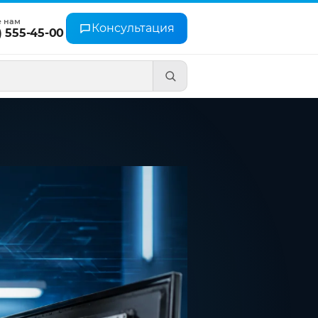
е нам
Консультация
) 555-45-00