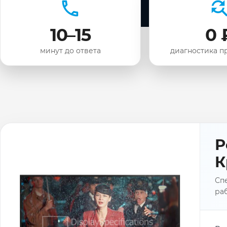
10–15
0 
минут до ответа
диагностика п
Р
К
Спе
раб