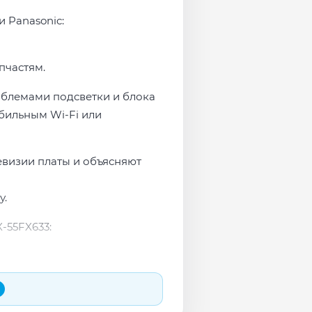
и Panasonic:
пчастям.
роблемами подсветки и блока
бильным Wi-Fi или
евизии платы и объясняют
у.
-55FX633: