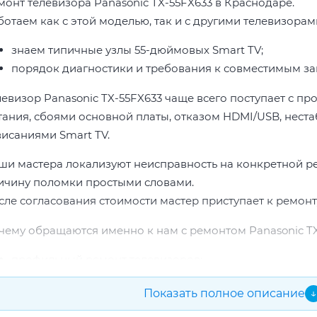
монт телевизора Panasonic TX-55FX633 в Краснодаре.
ботаем как с этой моделью, так и с другими телевизорам
знаем типичные узлы 55-дюймовых Smart TV;
порядок диагностики и требования к совместимым за
левизор Panasonic TX-55FX633 чаще всего поступает с п
тания, сбоями основной платы, отказом HDMI/USB, неста
висаниями Smart TV.
ши мастера локализуют неисправность на конкретной р
ичину поломки простыми словами.
сле согласования стоимости мастер приступает к ремонт
чему обращаются именно к нам с ремонтом Panasonic TX
профильный ремонт телевизоров;
опыт по бренду Panasonic;
Показать полное описание
↓
прозрачная смета до начала работ;
подбор проверенных комплектующих.