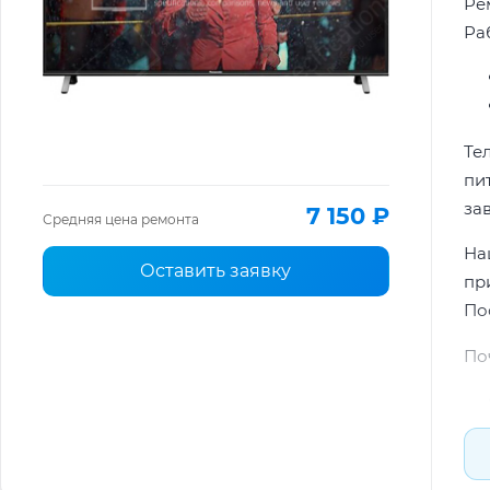
Ре
Ра
Те
пи
за
7 150 ₽
Средняя цена ремонта
На
Оставить заявку
пр
По
По