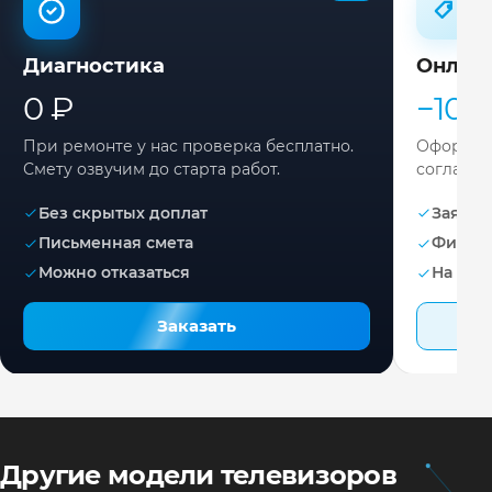
Диагностика
Онлай
0 ₽
−10%
При ремонте у нас проверка бесплатно.
Оформите
Смету озвучим до старта работ.
согласов
Без скрытых доплат
Заявка 
Письменная смета
Фикса
Можно отказаться
На раб
Заказать
Другие модели телевизоров