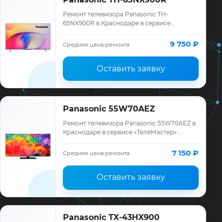
Ремонт телевизора Panasonic TH-
65NX900R в Краснодаре в сервисе
«ТелеМастер»: диагностика модели
Panasonic, смета до ремонта, запчасти и
9 750 ₽
Средняя цена ремонта
гарантия до 12 мес…
Оставить заявку
Panasonic 55W70AEZ
Ремонт телевизора Panasonic 55W70AEZ в
Краснодаре в сервисе «ТелеМастер»:
диагностика модели Panasonic, смета до
ремонта, запчасти и гарантия до 12
7 150 ₽
Средняя цена ремонта
месяце…
Оставить заявку
Panasonic TX-43HX900