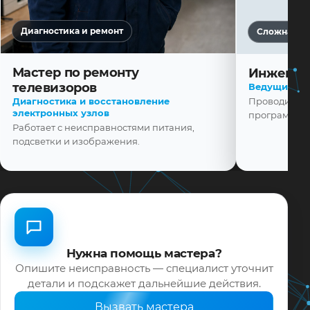
Диагностика и ремонт
Сложная ди
Мастер по ремонту
телевизоров
Инженер
Диагностика и восстановление
Ведущий ма
электронных узлов
Проводит диа
Работает с неисправностями питания,
программной
подсветки и изображения.
Нужна помощь мастера?
Опишите неисправность — специалист уточнит
детали и подскажет дальнейшие действия.