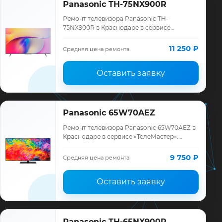
Panasonic TH-75NX900R
Ремонт телевизора Panasonic TH-
75NX900R в Краснодаре в сервисе
«ТелеМастер»: диагностика модели
Panasonic, смета до ремонта, запчасти и
11 250 ₽
Средняя цена ремонта
гарантия до 12 мес…
Оставить заявку
Panasonic 65W70AEZ
Ремонт телевизора Panasonic 65W70AEZ в
Краснодаре в сервисе «ТелеМастер»:
диагностика модели Panasonic, смета до
ремонта, запчасти и гарантия до 12
9 750 ₽
Средняя цена ремонта
месяце…
Оставить заявку
Panasonic TH-65NX900R