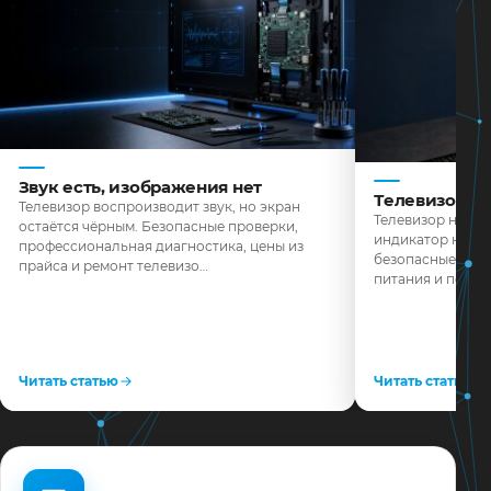
Звук есть, изображения нет
Телевизор н
Телевизор воспроизводит звук, но экран
Телевизор не реа
остаётся чёрным. Безопасные проверки,
индикатор не го
профессиональная диагностика, цены из
безопасные пров
прайса и ремонт телевизо…
питания и поряд
Читать статью
Читать статью