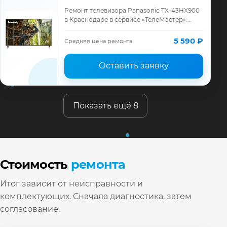
Ремонт телевизора Panasonic TX-43HX900
в Краснодаре в сервисе «ТелеМастер»:
диагностика модели Panasonic, смета до
ремонта, запчасти и гарантия до 12 меся…
5 590 ₽
Средняя цена ремонта
Оставить заявку
Показать ещё 8
Стоимость
ремонта
Итог зависит от неисправности и
комплектующих. Сначала диагностика, затем
согласование.