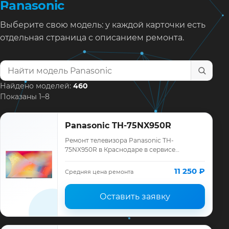
Panasonic
Выберите свою модель: у каждой карточки есть
отдельная страница с описанием ремонта.
Найти модель телевизора
Найдено моделей:
460
Показаны 1–8
Panasonic TH-75NX950R
Ремонт телевизора Panasonic TH-
75NX950R в Краснодаре в сервисе
«ТелеМастер»: диагностика модели
Panasonic, смета до ремонта, запчасти и
11 250 ₽
Средняя цена ремонта
гарантия до 12 мес…
Оставить заявку