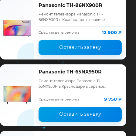
Panasonic TH-86NX900R
Ремонт телевизора Panasonic TH-
86NX900R в Краснодаре в сервисе
«ТелеМастер»: диагностика модели
Panasonic, смета до ремонта, запчасти и
12 900 ₽
Средняя цена ремонта
гарантия до 12 мес…
Оставить заявку
Panasonic TH-65NX950R
Ремонт телевизора Panasonic TH-
65NX950R в Краснодаре в сервисе
«ТелеМастер»: диагностика модели
Panasonic, смета до ремонта, запчасти и
9 750 ₽
Средняя цена ремонта
гарантия до 12 мес…
Оставить заявку