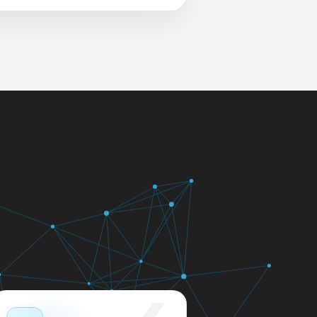
 и сеть перед выдачей.
яем в день обращения.
кажем ориентир по сроку и
м.
12 месяцев.