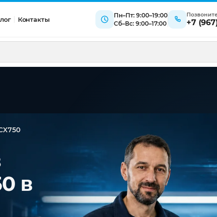
Позвонит
Пн–Пт: 9:00–19:00
лог
Контакты
+7 (967
Сб–Вс: 9:00–17:00
0CX750
в
0 в