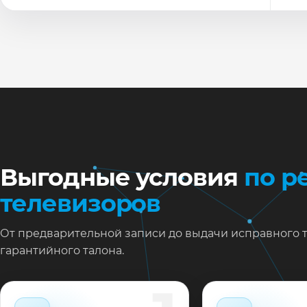
По
Ти
Ну
Ос
за
На
Выгодные условия
по р
телевизоров
От предварительной записи до выдачи исправного 
гарантийного талона.