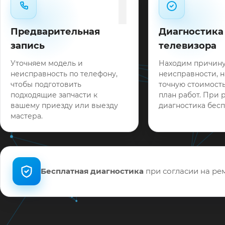
1
Предварительная
Диагностика
запись
телевизора
Уточняем модель и
Находим причин
неисправность по телефону,
неисправности, 
чтобы подготовить
точную стоимость
подходящие запчасти к
план работ. При 
вашему приезду или выезду
диагностика бесп
мастера.
Бесплатная диагностика
при согласии на рем