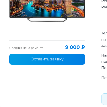
Ре
Ра
Те
пи
за
9 000 ₽
Средняя цена ремонта
На
Оставить заявку
пр
По
По