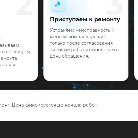
2
3
Приступаем к ремонту
Устраняем неисправность и
меняем комплектующие
у
только после согласования.
называем
Типовые работы выполняем в
 и согласуем
день обращения.
ремонте
латная.
онт. Цена фиксируется до начала работ.