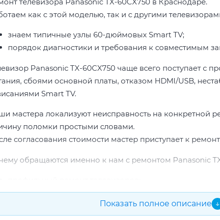
монт телевизора Panasonic TX-60CX750 в Краснодаре.
ботаем как с этой моделью, так и с другими телевизорам
знаем типичные узлы 60-дюймовых Smart TV;
порядок диагностики и требования к совместимым за
левизор Panasonic TX-60CX750 чаще всего поступает с п
тания, сбоями основной платы, отказом HDMI/USB, неста
висаниями Smart TV.
ши мастера локализуют неисправность на конкретной р
ичину поломки простыми словами.
сле согласования стоимости мастер приступает к ремонт
чему обращаются именно к нам с ремонтом Panasonic T
профильный ремонт телевизоров;
опыт по бренду Panasonic;
Показать полное описание
↓
прозрачная смета до начала работ;
подбор проверенных комплектующих.