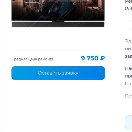
Ре
Ра
Те
пи
за
9 750 ₽
Средняя цена ремонта
На
Оставить заявку
пр
По
По