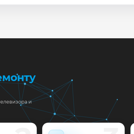
сле ремонта мастер проверяет изображение, звук, порты
повые неисправности при наличии деталей часто устран
жен ремонт Panasonic TX-65FZ950 в Краснодаре?
тавьте заявку или позвоните: укажите симптомы — подс
пишем на диагностику в мастерской или с выездом на до
 выполненные работы выдаём документы и гарантию до 
емонту
телевизора и