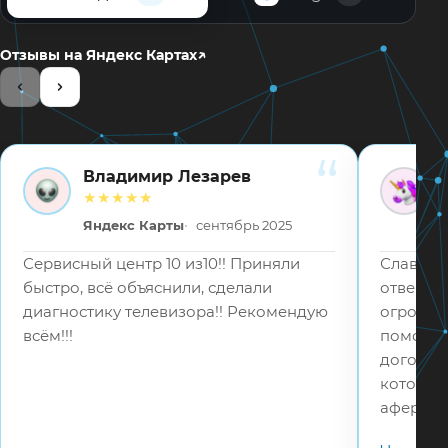
↗
Отзывы на Яндекс Картах
Владимир Лезарев
ВЛ
ВВ
★★★★★
Яндекс Карты
сентябрь 2025
Сервисный центр 10 из10!! Приняли
Слава Бо
быстро, всё объяснили, сделали
отвецтв
диагностику телевизора!! Рекомендую
огромное
всём!!!
помошь 
договор
которые
аферист
в 5 раз