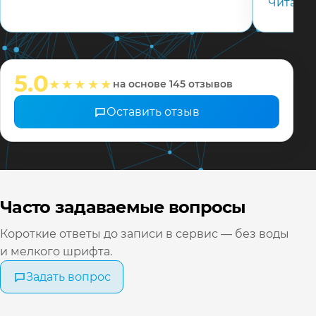
Читать
телефону
адекват
соотвец
мастера
настрои
5.0
★★★★★
на основе 145 отзывов
❤️ Всех 
Оставить отзыв
Часто задаваемые вопросы
Короткие ответы до записи в сервис — без воды
и мелкого шрифта.
Задать вопрос