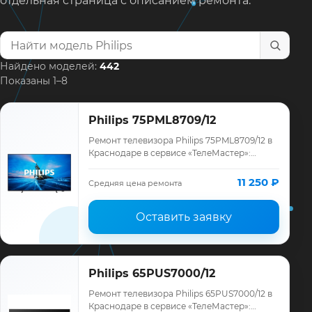
отдельная страница с описанием ремонта.
Найти модель телевизора
Найдено моделей:
442
Показаны 1–8
Philips 75PML8709/12
Ремонт телевизора Philips 75PML8709/12 в
Краснодаре в сервисе «ТелеМастер»:
диагностика модели Philips, смета до
ремонта, запчасти и гарантия до 12
11 250 ₽
Средняя цена ремонта
месяце…
Оставить заявку
Philips 65PUS7000/12
Ремонт телевизора Philips 65PUS7000/12 в
Краснодаре в сервисе «ТелеМастер»: