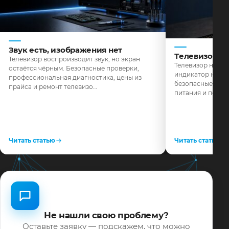
Звук есть, изображения нет
Телевизор н
Телевизор воспроизводит звук, но экран
Телевизор не реа
остаётся чёрным. Безопасные проверки,
индикатор не го
профессиональная диагностика, цены из
безопасные пров
прайса и ремонт телевизо…
питания и поряд
Читать статью
Читать статью
Не нашли свою проблему?
Оставьте заявку — подскажем, что можно