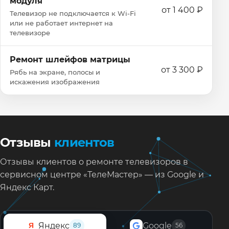
модуля
от 1 400 ₽
Телевизор не подключается к Wi‑Fi
или не работает интернет на
телевизоре
Ремонт шлейфов матрицы
от 3 300 ₽
Рябь на экране, полосы и
искажения изображения
Отзывы
клиентов
Отзывы клиентов о ремонте телевизоров в
сервисном центре «ТелеМастер» — из Google и
Яндекс Карт.
Яндекс
Google
Я
89
56