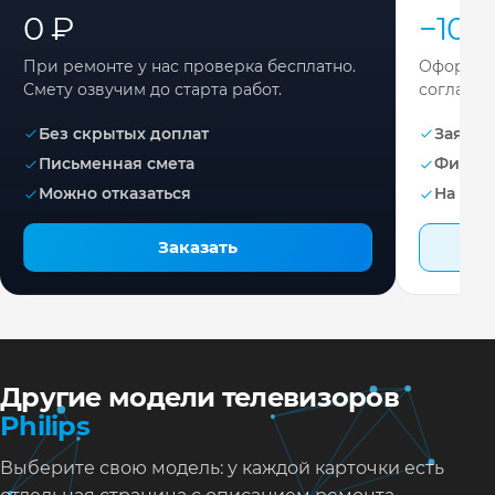
0 ₽
−10%
При ремонте у нас проверка бесплатно.
Оформите
Смету озвучим до старта работ.
согласов
Без скрытых доплат
Заявка 
Письменная смета
Фикса
Можно отказаться
На раб
Заказать
Другие модели телевизоров
Philips
Выберите свою модель: у каждой карточки есть