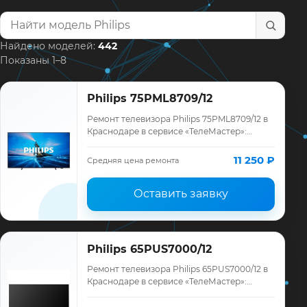
Найти модель телевизора
Найдено моделей:
442
Показаны 1–8
Philips 75PML8709/12
Ремонт телевизора Philips 75PML8709/12 в
Краснодаре в сервисе «ТелеМастер»:
диагностика модели Philips, смета до
ремонта, запчасти и гарантия до 12
11 250 ₽
Средняя цена ремонта
месяце…
Оставить заявку
Philips 65PUS7000/12
Ремонт телевизора Philips 65PUS7000/12 в
Краснодаре в сервисе «ТелеМастер»:
диагностика модели Philips, смета до
ремонта, запчасти и гарантия до 12