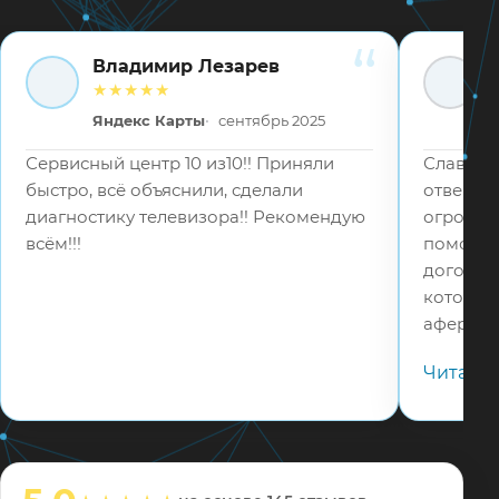
Владимир Лезарев
ВЛ
ВВ
★★★★★
Яндекс Карты
сентябрь 2025
Сервисный центр 10 из10!! Приняли
Слава Бо
быстро, всё объяснили, сделали
отвецтв
диагностику телевизора!! Рекомендую
огромное
всём!!!
помошь 
договор
которые
аферист
в 5 раз
Читать
телефону
адекват
соотвец
мастера