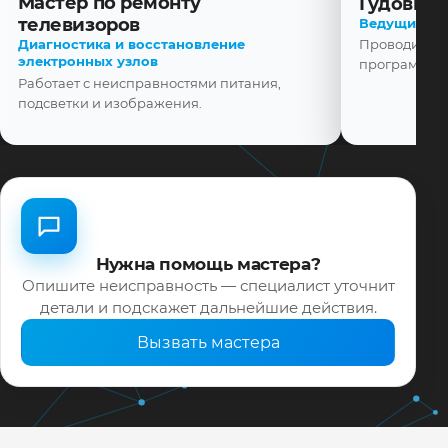
Мастер по ремонту
телевизоров
Гудовщик
Диагностика и восстановление
Ведущий ма
электронных узлов
Проводит диа
Работает с неисправностями питания,
программной
подсветки и изображения.
Нужна помощь мастера?
Опишите неисправность — специалист уточнит
детали и подскажет дальнейшие действия.
Вызвать мастера