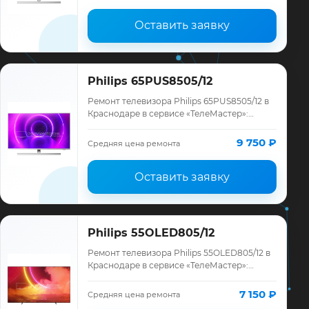
Оставить заявку
Philips 65PUS8505/12
Ремонт телевизора Philips 65PUS8505/12 в
Краснодаре в сервисе «ТелеМастер»:
диагностика модели Philips, смета до
ремонта, запчасти и гарантия до 12
9 750 ₽
Средняя цена ремонта
месяце…
Оставить заявку
Philips 55OLED805/12
Ремонт телевизора Philips 55OLED805/12 в
Краснодаре в сервисе «ТелеМастер»:
диагностика модели Philips, смета до
ремонта, запчасти и гарантия до 12
7 150 ₽
Средняя цена ремонта
месяце…