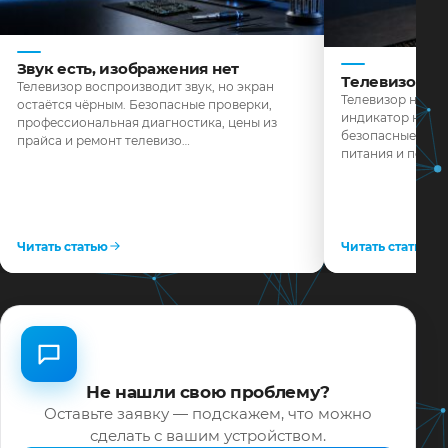
Звук есть, изображения нет
Телевизор н
Телевизор воспроизводит звук, но экран
Телевизор не реа
остаётся чёрным. Безопасные проверки,
индикатор не го
профессиональная диагностика, цены из
безопасные пров
прайса и ремонт телевизо…
питания и поряд
Читать статью
Читать статью
Не нашли свою проблему?
Оставьте заявку — подскажем, что можно
сделать с вашим устройством.