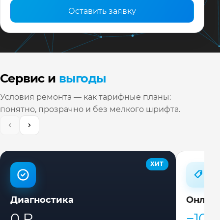
Оставить заявку
Сервис и
выгоды
Условия ремонта — как тарифные планы:
понятно, прозрачно и без мелкого шрифта.
ХИТ
Диагностика
Онлай
0 ₽
−10%