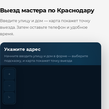
Выезд мастера по Краснодару
Введите улицу и дом — карта покажет точку
выезда. Затем оставьте телефон и удобное
время.
Укажите адрес
Начните вводить улицу и дом в форме — выберите
подсказку, и карта покажет точку выезда
+
−
1×