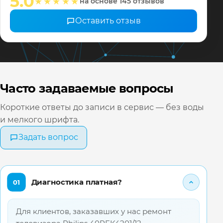
настрои
5.0
★★★★★
на основе 145 отзывов
❤️ Всех 
Оставить отзыв
Часто задаваемые вопросы
Короткие ответы до записи в сервис — без воды
и мелкого шрифта.
Задать вопрос
Диагностика платная?
01