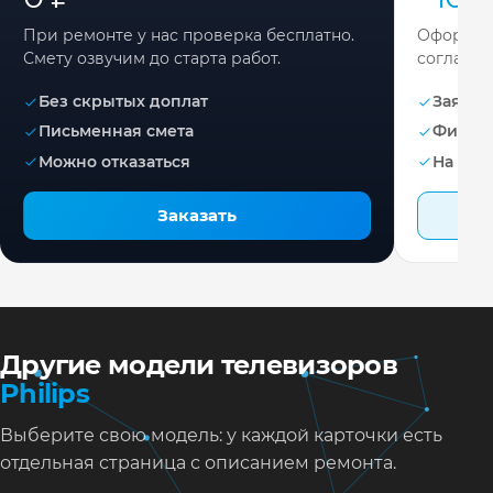
При ремонте у нас проверка бесплатно.
Оформите
Смету озвучим до старта работ.
согласов
Без скрытых доплат
Заявка 
Письменная смета
Фикса
Можно отказаться
На раб
Заказать
Другие модели телевизоров
Philips
Выберите свою модель: у каждой карточки есть
отдельная страница с описанием ремонта.