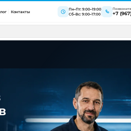
Позвонит
Пн–Пт: 9:00–19:00
лог
Контакты
+7 (967
Сб–Вс: 9:00–17:00
в
в