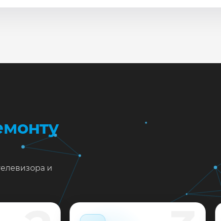
сле ремонта мастер проверяет изображение, звук, порты
повые неисправности при наличии деталей часто устран
жен ремонт Philips 43PFS4012/12 в Краснодаре?
тавьте заявку или позвоните: укажите симптомы — подс
пишем на диагностику в мастерской или с выездом на до
 выполненные работы выдаём документы и гарантию до 
емонту
телевизора и