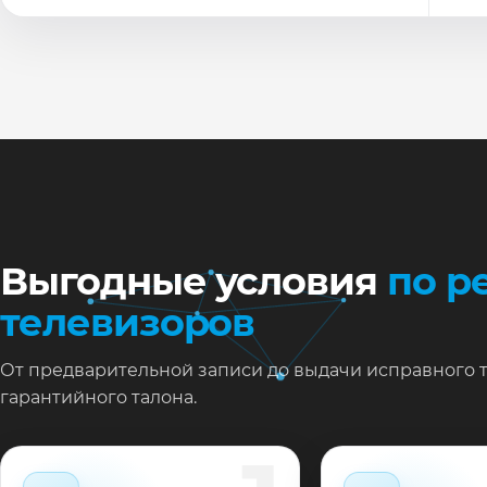
По
Ти
Ну
Ос
за
На
Выгодные условия
по р
телевизоров
От предварительной записи до выдачи исправного 
гарантийного талона.