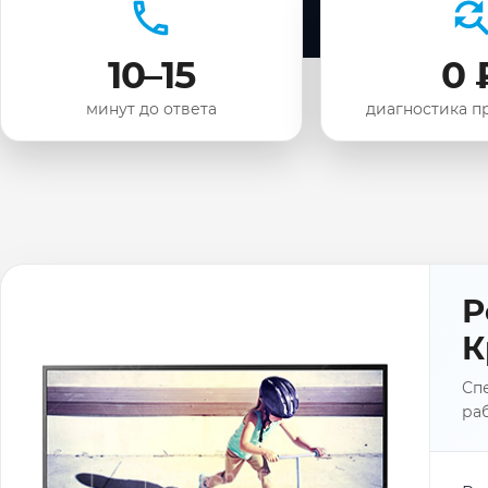
10–15
0 
минут до ответа
диагностика п
Р
К
Спе
раб