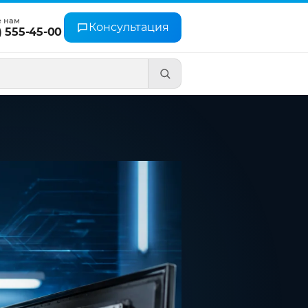
е нам
Консультация
) 555-45-00