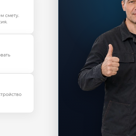
м смету.
ия.
овать
стройство