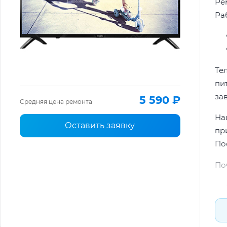
Ре
Раб
Те
пи
за
5 590 ₽
Средняя цена ремонта
На
Оставить заявку
пр
По
По