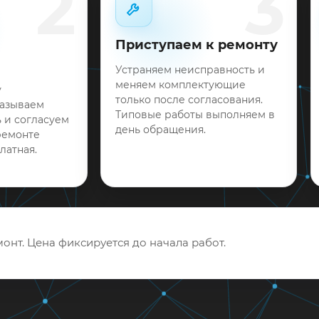
2
3
Приступаем к ремонту
Устраняем неисправность и
меняем комплектующие
у
только после согласования.
называем
Типовые работы выполняем в
 и согласуем
день обращения.
ремонте
латная.
онт. Цена фиксируется до начала работ.