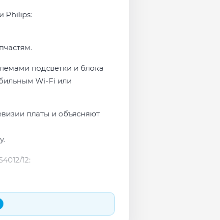
Philips:
пчастям.
облемами подсветки и блока
бильным Wi-Fi или
евизии платы и объясняют
у.
4012/12: