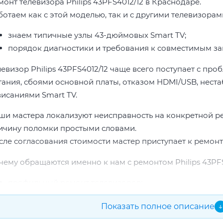
монт телевизора Philips 43PFS4012/12 в Краснодаре.
отаем как с этой моделью, так и с другими телевизорами 
знаем типичные узлы 43-дюймовых Smart TV;
порядок диагностики и требования к совместимым за
левизор Philips 43PFS4012/12 чаще всего поступает с пр
тания, сбоями основной платы, отказом HDMI/USB, неста
висаниями Smart TV.
ши мастера локализуют неисправность на конкретной р
ичину поломки простыми словами.
сле согласования стоимости мастер приступает к ремонт
чему обращаются именно к нам с ремонтом Philips 43PFS
профильный ремонт телевизоров;
опыт по бренду Philips;
Показать полное описание
↓
прозрачная смета до начала работ;
подбор проверенных комплектующих.