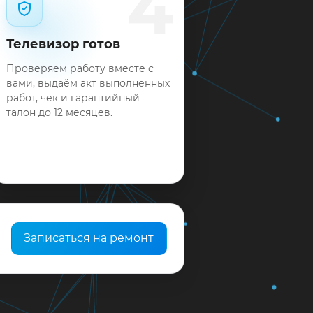
4
Телевизор готов
Проверяем работу вместе с
вами, выдаём акт выполненных
работ, чек и гарантийный
талон до 12 месяцев.
Записаться на ремонт