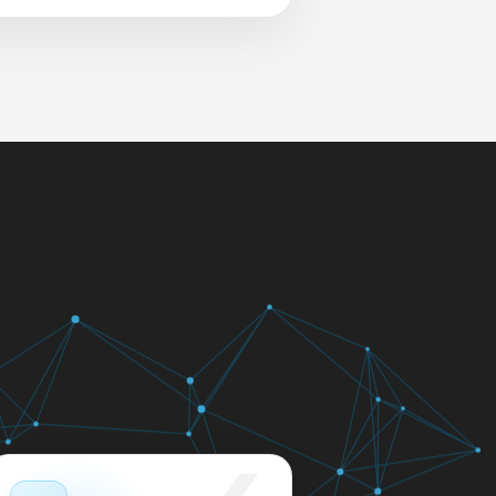
 и сеть перед выдачей.
яем в день обращения.
кажем ориентир по сроку и
м.
12 месяцев.