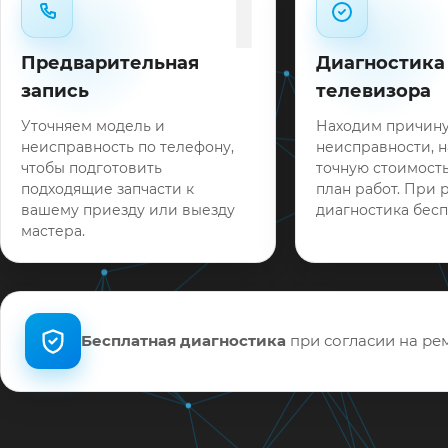
1
Предварительная
Диагностика
запись
телевизора
Уточняем модель и
Находим причин
неисправность по телефону,
неисправности, 
чтобы подготовить
точную стоимость
подходящие запчасти к
план работ. При 
вашему приезду или выезду
диагностика бесп
мастера.
Бесплатная диагностика
при согласии на рем