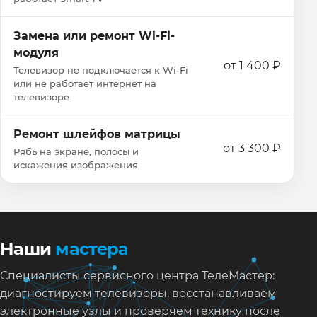
Замена или ремонт Wi‑Fi-
модуля
от 1 400 ₽
Телевизор не подключается к Wi‑Fi
или не работает интернет на
телевизоре
Ремонт шлейфов матрицы
от 3 300 ₽
Рябь на экране, полосы и
искажения изображения
Наши
мастера
Специалисты сервисного центра ТелеМастер:
диагностируем телевизоры, восстанавливаем
электронные узлы и проверяем технику после