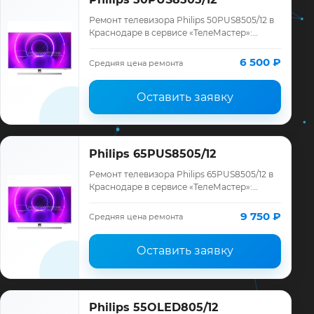
Ремонт телевизора Philips 50PUS8505/12 в
Краснодаре в сервисе «ТелеМастер»:
диагностика модели Philips, смета до
ремонта, запчасти и гарантия до 12
6 500 ₽
Средняя цена ремонта
месяце…
Оставить заявку
Philips 65PUS8505/12
Ремонт телевизора Philips 65PUS8505/12 в
Краснодаре в сервисе «ТелеМастер»:
диагностика модели Philips, смета до
ремонта, запчасти и гарантия до 12
9 750 ₽
Средняя цена ремонта
месяце…
Оставить заявку
Philips 55OLED805/12