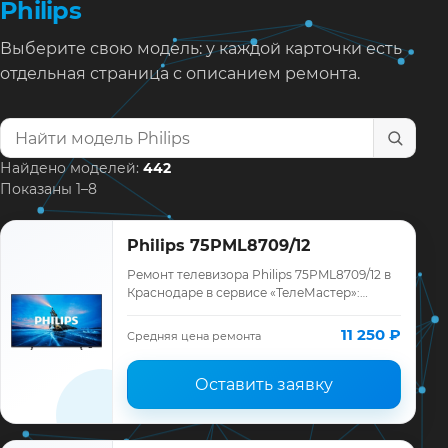
Philips
Выберите свою модель: у каждой карточки есть
отдельная страница с описанием ремонта.
Найти модель телевизора
Найдено моделей:
442
Показаны 1–8
Philips 75PML8709/12
Ремонт телевизора Philips 75PML8709/12 в
Краснодаре в сервисе «ТелеМастер»:
диагностика модели Philips, смета до
ремонта, запчасти и гарантия до 12
11 250 ₽
Средняя цена ремонта
месяце…
Оставить заявку