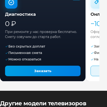
Диагностика
Онлай
0 ₽
−10%
При ремонте у нас проверка бесплатно.
Оформите
Смету озвучим до старта работ.
согласов
Без скрытых доплат
Заявка 
Письменная смета
Фикса
Можно отказаться
На раб
Заказать
Другие модели телевизоров