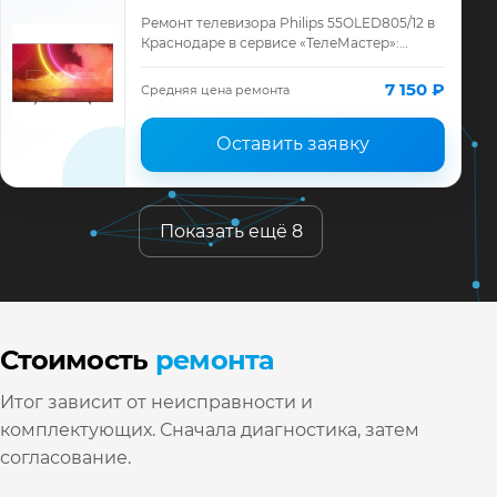
Ремонт телевизора Philips 55OLED805/12 в
Краснодаре в сервисе «ТелеМастер»:
диагностика модели Philips, смета до
ремонта, запчасти и гарантия до 12
7 150 ₽
Средняя цена ремонта
месяце…
Оставить заявку
Показать ещё 8
Стоимость
ремонта
Итог зависит от неисправности и
комплектующих. Сначала диагностика, затем
согласование.