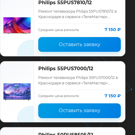
Philips 55PUS7810/12
Ремонт телевизора Philips 55PUS7810/12 в
Краснодаре в сервисе «ТелеМастер»:
диагностика модели Philips, смета до
ремонта, запчасти и гарантия до 12
7 150 ₽
Средняя цена ремонта
месяце…
Оставить заявку
Philips 55PUS7000/12
Ремонт телевизора Philips 55PUS7000/12 в
Краснодаре в сервисе «ТелеМастер»:
диагностика модели Philips, смета до
ремонта, запчасти и гарантия до 12
7 150 ₽
Средняя цена ремонта
месяце…
Оставить заявку
Philips 50PUS8505/12