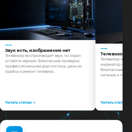
Звук есть, изображения нет
Телевизор н
Телевизор воспроизводит звук, но экран
Телевизор не реа
остаётся чёрным. Безопасные проверки,
индикатор не го
профессиональная диагностика, цены из
безопасные пров
прайса и ремонт телевизо…
питания и поряд
Читать статью
Читать статью