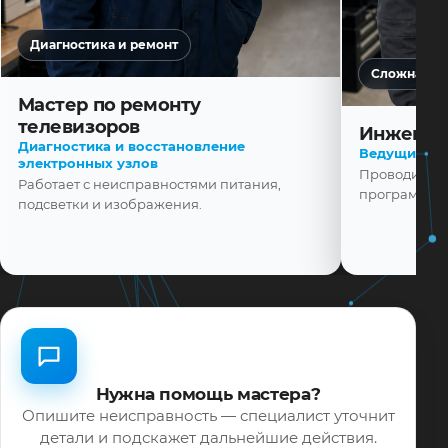
Диагностика и ремонт
Сложная ди
Мастер по ремонту
телевизоров
Инженер
Диагностика и восстановление
Ведущий ма
электронных узлов
Проводит диа
Работает с неисправностями питания,
программной
подсветки и изображения.
Нужна помощь мастера?
Опишите неисправность — специалист уточнит
детали и подскажет дальнейшие действия.