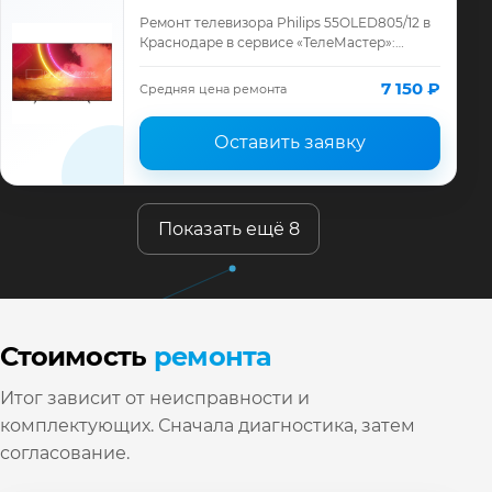
Ремонт телевизора Philips 55OLED805/12 в
Краснодаре в сервисе «ТелеМастер»:
диагностика модели Philips, смета до
ремонта, запчасти и гарантия до 12
7 150 ₽
Средняя цена ремонта
месяце…
Оставить заявку
Показать ещё 8
Стоимость
ремонта
Итог зависит от неисправности и
комплектующих. Сначала диагностика, затем
согласование.