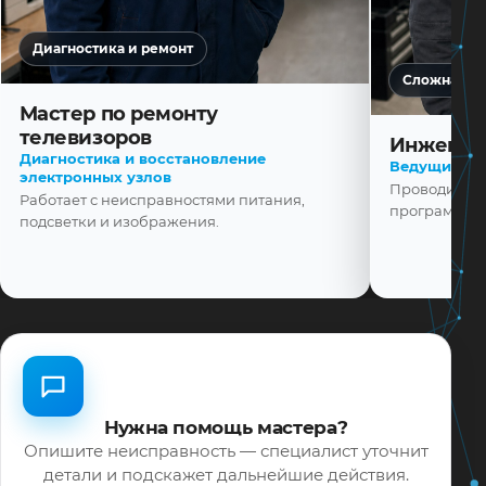
Диагностика и ремонт
Сложная ди
Мастер по ремонту
телевизоров
Инженер
Диагностика и восстановление
Ведущий ма
электронных узлов
Проводит диа
Работает с неисправностями питания,
программной
подсветки и изображения.
Нужна помощь мастера?
Опишите неисправность — специалист уточнит
детали и подскажет дальнейшие действия.