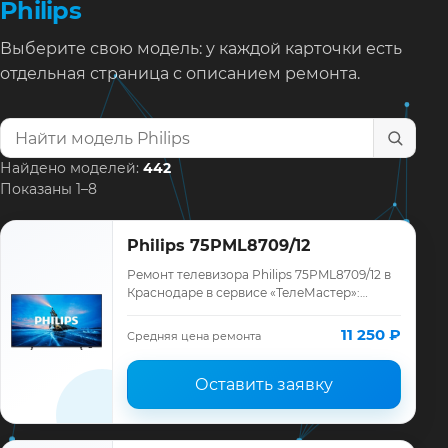
Philips
Выберите свою модель: у каждой карточки есть
отдельная страница с описанием ремонта.
Найти модель телевизора
Найдено моделей:
442
Показаны 1–8
Philips 75PML8709/12
Ремонт телевизора Philips 75PML8709/12 в
Краснодаре в сервисе «ТелеМастер»:
диагностика модели Philips, смета до
ремонта, запчасти и гарантия до 12
11 250 ₽
Средняя цена ремонта
месяце…
Оставить заявку