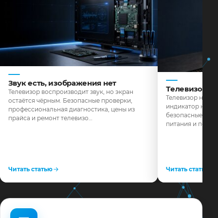
Звук есть, изображения нет
Телевизор н
Телевизор воспроизводит звук, но экран
Телевизор не реа
остаётся чёрным. Безопасные проверки,
индикатор не го
профессиональная диагностика, цены из
безопасные пров
прайса и ремонт телевизо…
питания и поряд
Читать статью
Читать статью