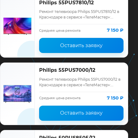
Philips 55PUS7810/12
Ремонт телевизора Philips 55PUS7810/12 в
Краснодаре в сервисе «ТелеМастер»:
диагностика модели Philips, смета до
ремонта, запчасти и гарантия до 12
7 150 ₽
Средняя цена ремонта
месяце…
Оставить заявку
Philips 55PUS7000/12
Ремонт телевизора Philips 55PUS7000/12 в
Краснодаре в сервисе «ТелеМастер»:
диагностика модели Philips, смета до
ремонта, запчасти и гарантия до 12
7 150 ₽
Средняя цена ремонта
месяце…
Оставить заявку
Philips 50PUS8505/12