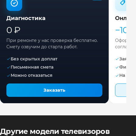
Диагностика
Онлай
0 ₽
−10%
При ремонте у нас проверка бесплатно.
Оформите
Смету озвучим до старта работ.
согласов
Без скрытых доплат
Заявка 
Письменная смета
Фикса
Можно отказаться
На раб
Заказать
Другие модели телевизоров