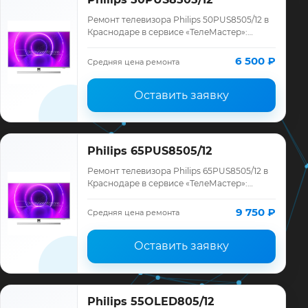
Ремонт телевизора Philips 50PUS8505/12 в
Краснодаре в сервисе «ТелеМастер»:
диагностика модели Philips, смета до
ремонта, запчасти и гарантия до 12
6 500 ₽
Средняя цена ремонта
месяце…
Оставить заявку
Philips 65PUS8505/12
Ремонт телевизора Philips 65PUS8505/12 в
Краснодаре в сервисе «ТелеМастер»:
диагностика модели Philips, смета до
ремонта, запчасти и гарантия до 12
9 750 ₽
Средняя цена ремонта
месяце…
Оставить заявку
Philips 55OLED805/12