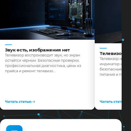
Звук есть, изображения нет
Телевизор н
Телевизор воспроизводит звук, но экран
Телевизор не реа
остаётся чёрным. Безопасные проверки,
индикатор не го
профессиональная диагностика, цены из
безопасные пров
прайса и ремонт телевизо…
питания и поряд
Читать статью
Читать статью