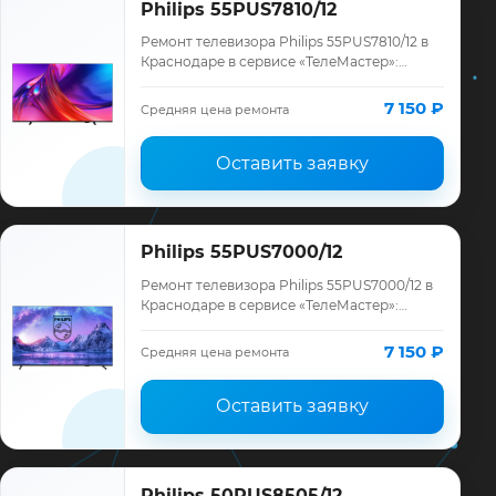
Philips 55PUS7810/12
Ремонт телевизора Philips 55PUS7810/12 в
Краснодаре в сервисе «ТелеМастер»:
диагностика модели Philips, смета до
ремонта, запчасти и гарантия до 12
7 150 ₽
Средняя цена ремонта
месяце…
Оставить заявку
Philips 55PUS7000/12
Ремонт телевизора Philips 55PUS7000/12 в
Краснодаре в сервисе «ТелеМастер»:
диагностика модели Philips, смета до
ремонта, запчасти и гарантия до 12
7 150 ₽
Средняя цена ремонта
месяце…
Оставить заявку
Philips 50PUS8505/12