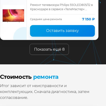
Ремонт телевизора Philips 55OLED805/12 в
Краснодаре в сервисе «ТелеМастер»:
диагностика модели Philips, смета до
ремонта, запчасти и гарантия до 12
7 150 ₽
Средняя цена ремонта
месяце…
Оставить заявку
Показать ещё 8
Стоимость
ремонта
Итог зависит от неисправности и
комплектующих. Сначала диагностика, затем
согласование.