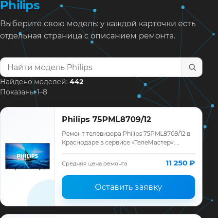
Philips
Выберите свою модель: у каждой карточки есть
отдельная страница с описанием ремонта.
Найти модель телевизора
Найдено моделей:
442
Показаны 1–8
Philips 75PML8709/12
Ремонт телевизора Philips 75PML8709/12 в
Краснодаре в сервисе «ТелеМастер»:
диагностика модели Philips, смета до
ремонта, запчасти и гарантия до 12
11 250 ₽
Средняя цена ремонта
месяце…
Оставить заявку