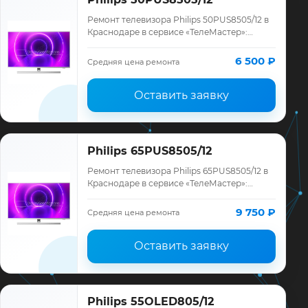
Ремонт телевизора Philips 50PUS8505/12 в
Краснодаре в сервисе «ТелеМастер»:
диагностика модели Philips, смета до
ремонта, запчасти и гарантия до 12
6 500 ₽
Средняя цена ремонта
месяце…
Оставить заявку
Philips 65PUS8505/12
Ремонт телевизора Philips 65PUS8505/12 в
Краснодаре в сервисе «ТелеМастер»:
диагностика модели Philips, смета до
ремонта, запчасти и гарантия до 12
9 750 ₽
Средняя цена ремонта
месяце…
Оставить заявку
Philips 55OLED805/12