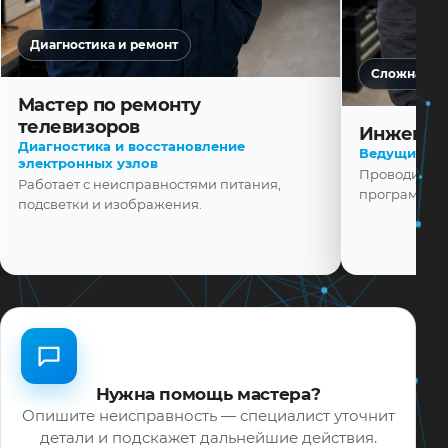
Диагностика и ремонт
Сложная ди
Мастер по ремонту
телевизоров
Инженер
Диагностика и восстановление
Ведущий ма
электронных узлов
Проводит диа
Работает с неисправностями питания,
программной
подсветки и изображения.
Нужна помощь мастера?
Опишите неисправность — специалист уточнит
детали и подскажет дальнейшие действия.