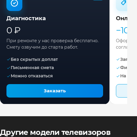
Диагностика
Онлай
0 ₽
−10%
При ремонте у нас проверка бесплатно.
Оформите
Смету озвучим до старта работ.
согласов
Без скрытых доплат
Заявка 
Письменная смета
Фикса
Можно отказаться
На раб
Заказать
Другие модели телевизоров