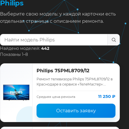
Philips
Выберите свою модель: у каждой карточки есть
отдельная страница с описанием ремонта.
Найти модель телевизора
Найдено моделей:
442
Показаны 1–8
Philips 75PML8709/12
Ремонт телевизора Philips 75PML8709/12 в
Краснодаре в сервисе «ТелеМастер»:
диагностика модели Philips, смета до
ремонта, запчасти и гарантия до 12
11 250 ₽
Средняя цена ремонта
месяце…
Оставить заявку