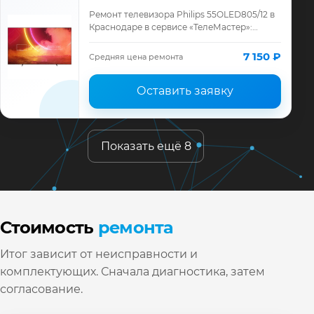
Ремонт телевизора Philips 55OLED805/12 в
Краснодаре в сервисе «ТелеМастер»:
диагностика модели Philips, смета до
ремонта, запчасти и гарантия до 12
7 150 ₽
Средняя цена ремонта
месяце…
Оставить заявку
Показать ещё 8
Стоимость
ремонта
Итог зависит от неисправности и
комплектующих. Сначала диагностика, затем
согласование.