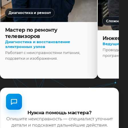
Диагностика и ремонт
Сложная ди
Мастер по ремонту
телевизоров
Инженер
Диагностика и восстановление
Ведущий ма
электронных узлов
Проводит диа
Работает с неисправностями питания,
программной
подсветки и изображения.
Нужна помощь мастера?
Опишите неисправность — специалист уточнит
детали и подскажет дальнейшие действия.