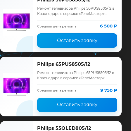
Ремонт телевизора Philips 50PUS8505/12 в
Краснодаре в сервисе «ТелеМастер»:
диагностика модели Philips, смета до
ремонта, запчасти и гарантия до 12
6 500 ₽
Средняя цена ремонта
месяце…
Оставить заявку
Philips 65PUS8505/12
Ремонт телевизора Philips 65PUS8505/12 в
Краснодаре в сервисе «ТелеМастер»:
диагностика модели Philips, смета до
ремонта, запчасти и гарантия до 12
9 750 ₽
Средняя цена ремонта
месяце…
Оставить заявку
Philips 55OLED805/12