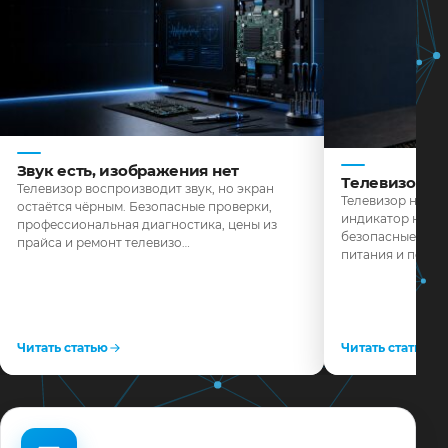
Звук есть, изображения нет
Телевизор н
Телевизор воспроизводит звук, но экран
Телевизор не реа
остаётся чёрным. Безопасные проверки,
индикатор не го
профессиональная диагностика, цены из
безопасные пров
прайса и ремонт телевизо…
питания и поряд
Читать статью
Читать статью