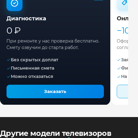
Диагностика
Онлай
0 ₽
−10%
При ремонте у нас проверка бесплатно.
Оформите
Смету озвучим до старта работ.
согласов
Без скрытых доплат
Заявка 
Письменная смета
Фикса
Можно отказаться
На раб
Заказать
Другие модели телевизоров