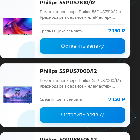
Philips 55PUS7810/12
Ремонт телевизора Philips 55PUS7810/12 в
Краснодаре в сервисе «ТелеМастер»:
диагностика модели Philips, смета до
ремонта, запчасти и гарантия до 12
7 150 ₽
Средняя цена ремонта
месяце…
Оставить заявку
Philips 55PUS7000/12
Ремонт телевизора Philips 55PUS7000/12 в
Краснодаре в сервисе «ТелеМастер»:
диагностика модели Philips, смета до
ремонта, запчасти и гарантия до 12
7 150 ₽
Средняя цена ремонта
месяце…
Оставить заявку
Philips 50PUS8505/12