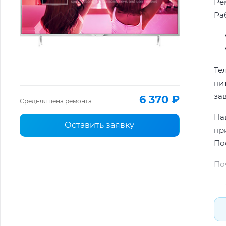
Ре
Раб
Те
пи
за
6 370 ₽
Средняя цена ремонта
На
Оставить заявку
пр
По
По