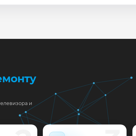
сле ремонта мастер проверяет изображение, звук, порты
повые неисправности при наличии деталей часто устран
жен ремонт Philips 49PFT5501/12 в Краснодаре?
тавьте заявку или позвоните: укажите симптомы — подс
пишем на диагностику в мастерской или с выездом на до
 выполненные работы выдаём документы и гарантию до 
емонту
телевизора и