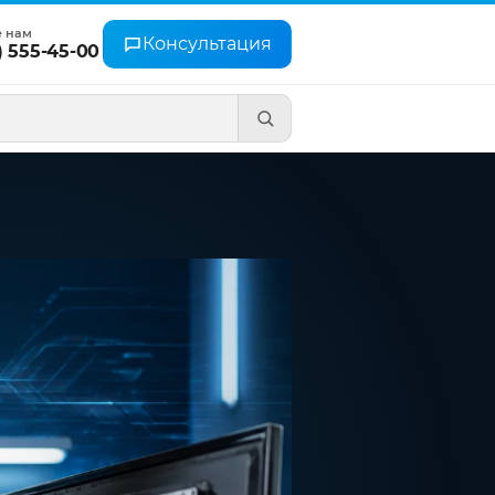
е нам
Консультация
) 555-45-00