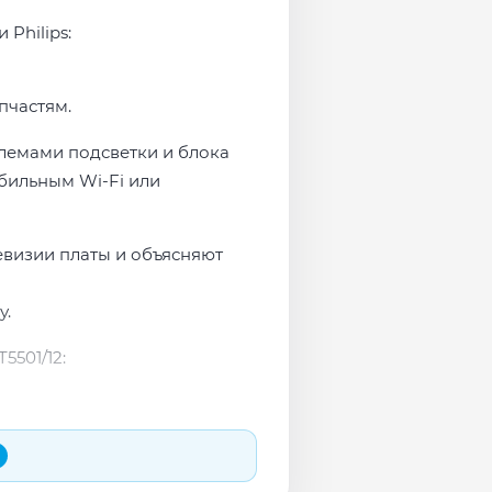
Philips:
пчастям.
облемами подсветки и блока
бильным Wi-Fi или
евизии платы и объясняют
у.
5501/12: