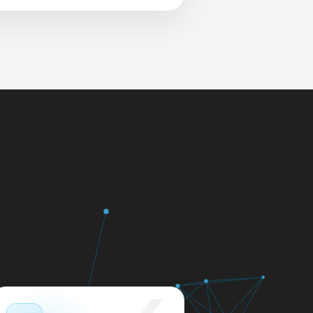
 и сеть перед выдачей.
яем в день обращения.
кажем ориентир по сроку и
м.
12 месяцев.