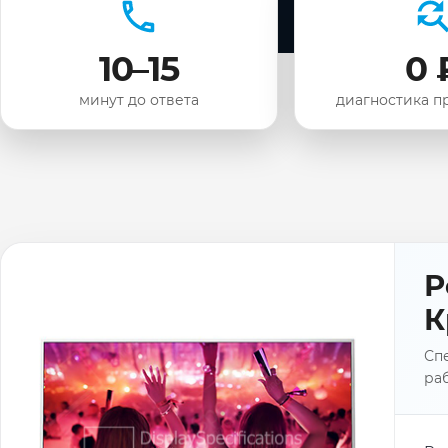
10–15
0 
минут до ответа
диагностика п
Р
К
Спе
раб