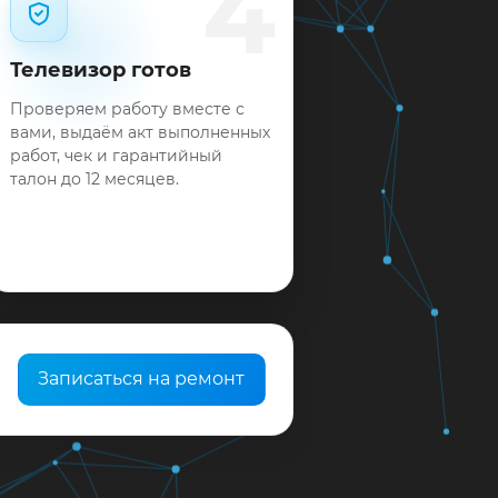
4
Телевизор готов
Проверяем работу вместе с
вами, выдаём акт выполненных
работ, чек и гарантийный
талон до 12 месяцев.
Записаться на ремонт