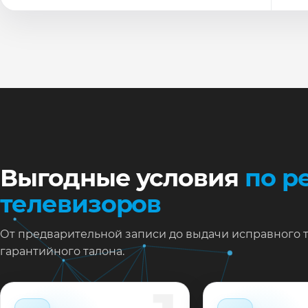
По
Ти
Ну
Ос
за
На
Выгодные условия
по р
телевизоров
От предварительной записи до выдачи исправного 
гарантийного талона.