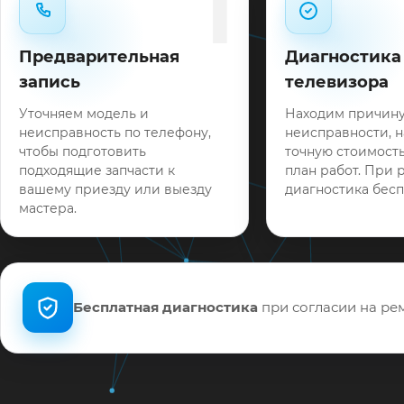
1
Предварительная
Диагностика
запись
телевизора
Уточняем модель и
Находим причин
неисправность по телефону,
неисправности, 
чтобы подготовить
точную стоимость
подходящие запчасти к
план работ. При 
вашему приезду или выезду
диагностика бесп
мастера.
Бесплатная диагностика
при согласии на рем