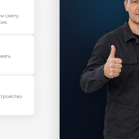
м смету.
ия.
овать
стройство