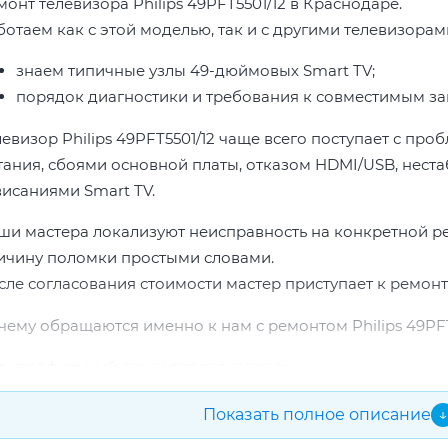
монт телевизора Philips 49PFT5501/12 в Краснодаре.
отаем как с этой моделью, так и с другими телевизорами 
знаем типичные узлы 49-дюймовых Smart TV;
порядок диагностики и требования к совместимым за
левизор Philips 49PFT5501/12 чаще всего поступает с пр
тания, сбоями основной платы, отказом HDMI/USB, неста
висаниями Smart TV.
ши мастера локализуют неисправность на конкретной р
ичину поломки простыми словами.
сле согласования стоимости мастер приступает к ремонт
чему обращаются именно к нам с ремонтом Philips 49PFT
профильный ремонт телевизоров;
опыт по бренду Philips;
Показать полное описание
↓
прозрачная смета до начала работ;
подбор проверенных комплектующих.