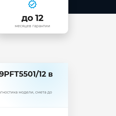
до 12
месяцев гарантии
9PFT5501/12 в
агностика модели, смета до