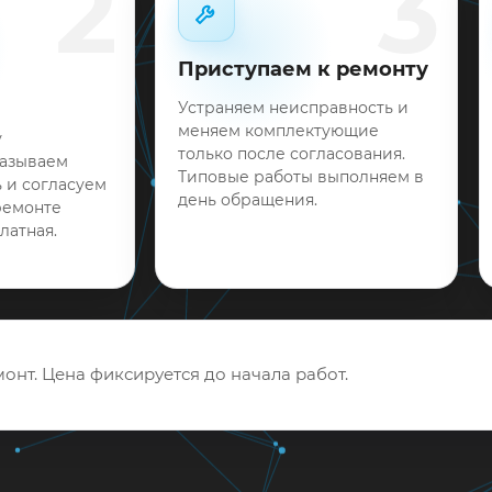
2
3
Приступаем к ремонту
Устраняем неисправность и
меняем комплектующие
у
только после согласования.
называем
Типовые работы выполняем в
 и согласуем
день обращения.
ремонте
латная.
онт. Цена фиксируется до начала работ.